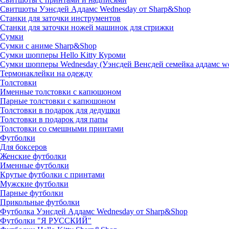
Свитшоты Уэнсдей Аддамс Wednesday от Sharp&Shop
Станки для заточки инструментов
Станки для заточки ножей машинок для стрижки
Сумки
Сумки с аниме Sharp&Shop
Сумки шопперы Hello Kitty Куроми
Сумки шопперы Wednesday (Уэнсдей Венсдей семейка аддамс w
Термонаклейки на одежду
Толстовки
Именные толстовки с капюшоном
Парные толстовки с капюшоном
Толстовки в подарок для дедушки
Толстовки в подарок для папы
Толстовки со смешными принтами
Футболки
Для боксеров
Женские футболки
Именные футболки
Крутые футболки с принтами
Мужские футболки
Парные футболки
Прикольные футболки
Футболка Уэнсдей Аддамс Wednesday от Sharp&Shop
Футболки "Я РУССКИЙ"