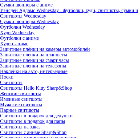
Сумки шопперы с аниме
Уэнсдей Аддамс Wednesday - футболки, худи, свитшоты, сумки
Свитшоты Wednesday
Сумки шопперы Wednesday
Футболки Wednesday
Худи Wednesday
Футболки с аниме
Худи с аниме
Защитные плёнки на камеры автомобилей
Защитные пленки на планшеты
Защитные пленки на смарт часы
Защитные пленки на телефоны
Наклейки на авто, интерьерные
Носки
Свитшоты
Cвитшоты Hello Kitty Sharp&Shop
Женские свитшоты
Именные свитшоты
Мужские свитшоты
Парные свитшоты
Свитшоты в подарок для дедушки
Свитшоты в подарок для папы
Свитшоты на заказ
Свитшоты с аниме Sharp&Shop
Свитшоты с принтами и надписями