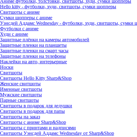
Аниме футболки, толстовки, свитшоты, худи, сумки шопперы
Hello kitty - футболки, худи, свитшоты, сумки шопперы
Свитшоты с аниме
Сумки шопперы с аниме
Уэнсдей Аддамс Wednesday - футболки, худи, свитшоты, сумки
Футболки с аниме
Худи с аниме
Защитные плёнки на камеры автомобилей
Защитные пленки на планшеты
Защитные пленки на смарт часы
Защитные пленки на телефоны
Наклейки на авто, интерьерные
Носки
Свитшоты
Cвитшоты Hello Kitty Sharp&Shop
Женские свитшоты
Именные свитшоты
Мужские свитшоты
Парные свитшоты
Свитшоты в подарок для дедушки
Свитшоты в подарок для папы
Свитшоты на заказ
Свитшоты с аниме Sharp&Shop
Свитшоты с принтами и надписями
Свитшоты Уэнсдей Аддамс Wednesday от Sharp&Shop