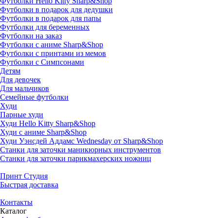
Футболки Hello Kitty Sharp&Shop
Футболки в подарок для дедушки
Футболки в подарок для папы
Футболки для беременных
Футболки на заказ
Футболки с аниме Sharp&Shop
Футболки с принтами из мемов
Футболки с Симпсонами
Детям
Для девочек
Для мальчиков
Семейные футболки
Худи
Парные худи
Худи Hello Kitty Sharp&Shop
Худи с аниме Sharp&Shop
Худи Уэнсдей Аддамс Wednesday от Sharp&Shop
Станки для заточки маникюрных инструментов
Станки для заточки парикмахерских ножниц
Принт Студия
Быстрая доставка
Контакты
Каталог