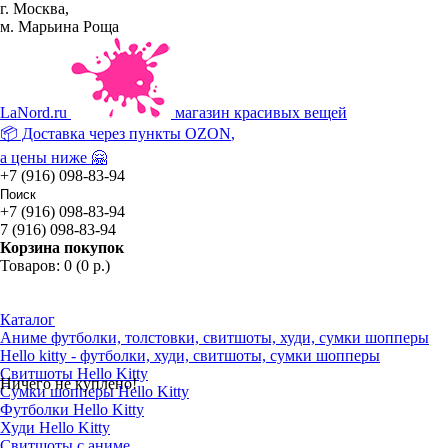
г. Москва,
м. Марьина Роща
La
Nord.ru
магазин красивых вещей
📦 Доставка через пункты
OZON
,
а цены ниже 🤗
+7 (916) 098-83-94
+7 (916) 098-83-94
7 (916) 098-83-94
Корзина покупок
Товаров: 0 (0 р.)
Каталог
Аниме футболки, толстовки, свитшоты, худи, сумки шопперы
Hello kitty - футболки, худи, свитшоты, сумки шопперы
Свитшоты Hello Kitty
Ничего не куплено!
Сумки шопперы Hello Kitty
Футболки Hello Kitty
Худи Hello Kitty
Свитшоты с аниме