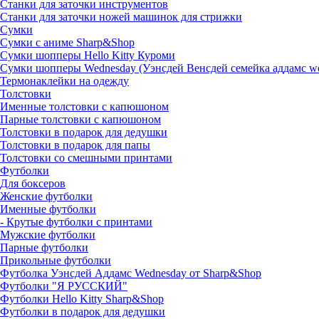
Станки для заточки инструментов
Станки для заточки ножей машинок для стрижки
Сумки
Сумки с аниме Sharp&Shop
Сумки шопперы Hello Kitty Куроми
Сумки шопперы Wednesday (Уэнсдей Венсдей семейка аддамс w
Термонаклейки на одежду
Толстовки
Именные толстовки с капюшоном
Парные толстовки с капюшоном
Толстовки в подарок для дедушки
Толстовки в подарок для папы
Толстовки со смешными принтами
Футболки
Для боксеров
Женские футболки
Именные футболки
- Крутые футболки с принтами
Мужские футболки
Парные футболки
Прикольные футболки
Футболка Уэнсдей Аддамс Wednesday от Sharp&Shop
Футболки "Я РУССКИЙ"
Футболки Hello Kitty Sharp&Shop
Футболки в подарок для дедушки