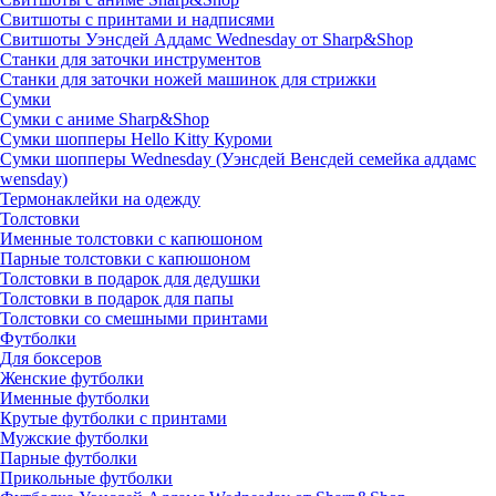
Свитшоты с принтами и надписями
Свитшоты Уэнсдей Аддамс Wednesday от Sharp&Shop
Станки для заточки инструментов
Станки для заточки ножей машинок для стрижки
Сумки
Сумки с аниме Sharp&Shop
Сумки шопперы Hello Kitty Куроми
Сумки шопперы Wednesday (Уэнсдей Венсдей семейка аддамс
wensday)
Термонаклейки на одежду
Толстовки
Именные толстовки с капюшоном
Парные толстовки с капюшоном
Толстовки в подарок для дедушки
Толстовки в подарок для папы
Толстовки со смешными принтами
Футболки
Для боксеров
Женские футболки
Именные футболки
Крутые футболки с принтами
Мужские футболки
Парные футболки
Прикольные футболки