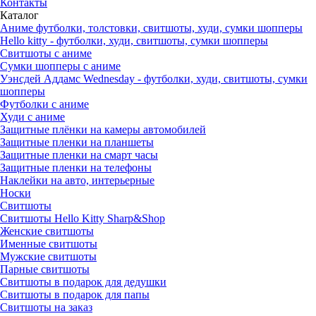
Контакты
Каталог
Аниме футболки, толстовки, свитшоты, худи, сумки шопперы
Hello kitty - футболки, худи, свитшоты, сумки шопперы
Свитшоты с аниме
Сумки шопперы с аниме
Уэнсдей Аддамс Wednesday - футболки, худи, свитшоты, сумки
шопперы
Футболки с аниме
Худи с аниме
Защитные плёнки на камеры автомобилей
Защитные пленки на планшеты
Защитные пленки на смарт часы
Защитные пленки на телефоны
Наклейки на авто, интерьерные
Носки
Свитшоты
Cвитшоты Hello Kitty Sharp&Shop
Женские свитшоты
Именные свитшоты
Мужские свитшоты
Парные свитшоты
Свитшоты в подарок для дедушки
Свитшоты в подарок для папы
Свитшоты на заказ