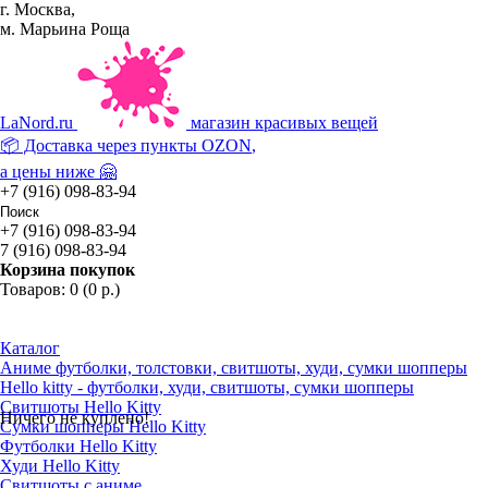
г. Москва,
м. Марьина Роща
La
Nord.ru
магазин красивых вещей
📦 Доставка через пункты
OZON
,
а цены ниже 🤗
+7 (916) 098-83-94
+7 (916) 098-83-94
7 (916) 098-83-94
Корзина покупок
Товаров: 0 (0 р.)
Каталог
Аниме футболки, толстовки, свитшоты, худи, сумки шопперы
Hello kitty - футболки, худи, свитшоты, сумки шопперы
Свитшоты Hello Kitty
Ничего не куплено!
Сумки шопперы Hello Kitty
Футболки Hello Kitty
Худи Hello Kitty
Свитшоты с аниме