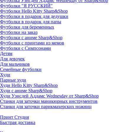
Футболка Уэнсдей Аддамс Wednesday от Sharp&Shop
Футболки "Я РУССКИЙ"
Футболки Hello Kitty Sharp&Shop
Футболки в подарок для дедушки
Футболки в подарок для папы
Футболки для беременных
Футболки на заказ
Футболки с аниме Sharp&Shop
Футболки с принтами из мемов
Футболки с Симпсонами
Детям
Для девочек
Для мальчиков
Семейные футболки
Худи
Парные худи
Худи Hello Kitty Sharp&Shop
Худи с аниме Sharp&Shop
Худи Уэнсдей Аддамс Wednesday от Sharp&Shop
Станки для заточки маникюрных инструментов
Станки для заточки парикмахерских ножниц
Принт Студия
Быстрая доставка