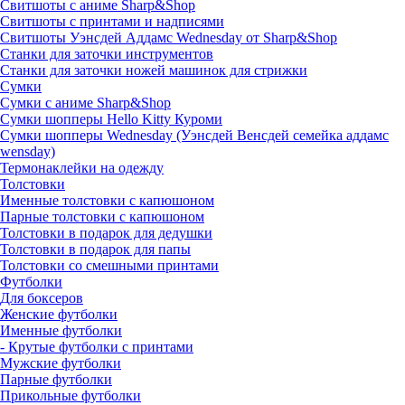
Свитшоты с аниме Sharp&Shop
Свитшоты с принтами и надписями
Свитшоты Уэнсдей Аддамс Wednesday от Sharp&Shop
Станки для заточки инструментов
Станки для заточки ножей машинок для стрижки
Сумки
Сумки с аниме Sharp&Shop
Сумки шопперы Hello Kitty Куроми
Сумки шопперы Wednesday (Уэнсдей Венсдей семейка аддамс
wensday)
Термонаклейки на одежду
Толстовки
Именные толстовки с капюшоном
Парные толстовки с капюшоном
Толстовки в подарок для дедушки
Толстовки в подарок для папы
Толстовки со смешными принтами
Футболки
Для боксеров
Женские футболки
Именные футболки
- Крутые футболки с принтами
Мужские футболки
Парные футболки
Прикольные футболки