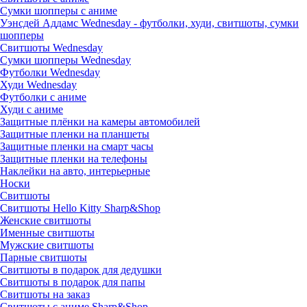
Сумки шопперы с аниме
Уэнсдей Аддамс Wednesday - футболки, худи, свитшоты, сумки
шопперы
Свитшоты Wednesday
Сумки шопперы Wednesday
Футболки Wednesday
Худи Wednesday
Футболки с аниме
Худи с аниме
Защитные плёнки на камеры автомобилей
Защитные пленки на планшеты
Защитные пленки на смарт часы
Защитные пленки на телефоны
Наклейки на авто, интерьерные
Носки
Свитшоты
Cвитшоты Hello Kitty Sharp&Shop
Женские свитшоты
Именные свитшоты
Мужские свитшоты
Парные свитшоты
Свитшоты в подарок для дедушки
Свитшоты в подарок для папы
Свитшоты на заказ
Свитшоты с аниме Sharp&Shop