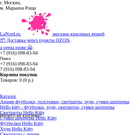
г. Москва,
м. Марьина Роща
La
Nord.ru
магазин красивых вещей
📦 Доставка через пункты
OZON
,
а цены ниже 🤗
+7 (916) 098-83-94
+7 (916) 098-83-94
7 (916) 098-83-94
Корзина покупок
Товаров: 0 (0 р.)
Каталог
Аниме футболки, толстовки, свитшоты, худи, сумки шопперы
Hello kitty - футболки, худи, свитшоты, сумки шопперы
Свитшоты Hello Kitty
Ничего не куплено!
Сумки шопперы Hello Kitty
Футболки Hello Kitty
Худи Hello Kitty
Свитшоты с аниме