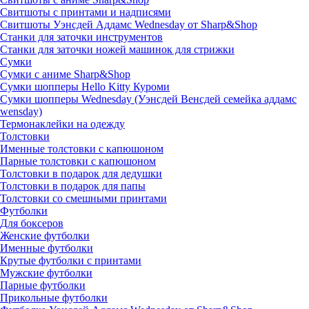
Свитшоты с принтами и надписями
Свитшоты Уэнсдей Аддамс Wednesday от Sharp&Shop
Станки для заточки инструментов
Станки для заточки ножей машинок для стрижки
Сумки
Сумки с аниме Sharp&Shop
Сумки шопперы Hello Kitty Куроми
Сумки шопперы Wednesday (Уэнсдей Венсдей семейка аддамс
wensday)
Термонаклейки на одежду
Толстовки
Именные толстовки с капюшоном
Парные толстовки с капюшоном
Толстовки в подарок для дедушки
Толстовки в подарок для папы
Толстовки со смешными принтами
Футболки
Для боксеров
Женские футболки
Именные футболки
Крутые футболки с принтами
Мужские футболки
Парные футболки
Прикольные футболки