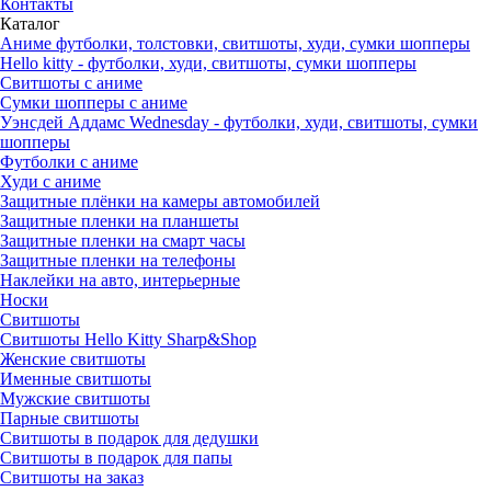
Контакты
Каталог
Аниме футболки, толстовки, свитшоты, худи, сумки шопперы
Hello kitty - футболки, худи, свитшоты, сумки шопперы
Свитшоты с аниме
Сумки шопперы с аниме
Уэнсдей Аддамс Wednesday - футболки, худи, свитшоты, сумки
шопперы
Футболки с аниме
Худи с аниме
Защитные плёнки на камеры автомобилей
Защитные пленки на планшеты
Защитные пленки на смарт часы
Защитные пленки на телефоны
Наклейки на авто, интерьерные
Носки
Свитшоты
Cвитшоты Hello Kitty Sharp&Shop
Женские свитшоты
Именные свитшоты
Мужские свитшоты
Парные свитшоты
Свитшоты в подарок для дедушки
Свитшоты в подарок для папы
Свитшоты на заказ