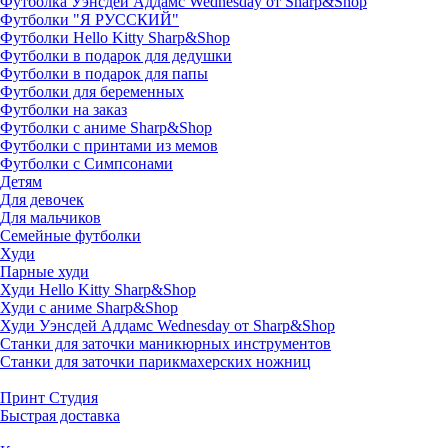
Футболка Уэнсдей Аддамс Wednesday от Sharp&Shop
Футболки "Я РУССКИЙ"
Футболки Hello Kitty Sharp&Shop
Футболки в подарок для дедушки
Футболки в подарок для папы
Футболки для беременных
Футболки на заказ
Футболки с аниме Sharp&Shop
Футболки с принтами из мемов
Футболки с Симпсонами
Детям
Для девочек
Для мальчиков
Семейные футболки
Худи
Парные худи
Худи Hello Kitty Sharp&Shop
Худи с аниме Sharp&Shop
Худи Уэнсдей Аддамс Wednesday от Sharp&Shop
Станки для заточки маникюрных инструментов
Станки для заточки парикмахерских ножниц
Принт Студия
Быстрая доставка