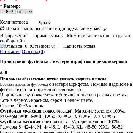
*
Размер:
Количество:
🖨 Печать выполняется по индивидуальному заказу.
Изображение — пример макета. Можно изменить или загрузить
свой дизайн.
(
Отзывов: 0
)
|
Написать отзыв
Описание
Отзывы (0)
Прикольная
футболка
с вестерн шрифтом и револьверами
#30
При заказе обязательно нужно указать надпись и число.
с вестерн шрифтом. Помимо надписи на
Веселая именная футболка
футболке есть изображение револьверов.
Надпись на футболке может быть выполнена в разных цветах.
Есть в черном, красном, сером и белом цвете.
Состав: 100% хлопок
Футболка мужская
(классическая). Материал: хлопок 100%.
Размеры S=46, M=48, L=50, XL=52, XXL=54, XXXL=56
Футболка женская
приталенная. Материал хлопок 100%.
Размеры S=42-44, M=44-46, L=46-48, XL=48-50, XXL=50-52
Способ нанесения: прямая печать. Стирать в стиральной машине