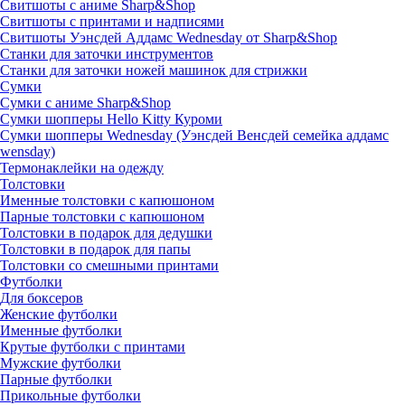
Свитшоты с аниме Sharp&Shop
Свитшоты с принтами и надписями
Свитшоты Уэнсдей Аддамс Wednesday от Sharp&Shop
Станки для заточки инструментов
Станки для заточки ножей машинок для стрижки
Сумки
Сумки с аниме Sharp&Shop
Сумки шопперы Hello Kitty Куроми
Сумки шопперы Wednesday (Уэнсдей Венсдей семейка аддамс
wensday)
Термонаклейки на одежду
Толстовки
Именные толстовки с капюшоном
Парные толстовки с капюшоном
Толстовки в подарок для дедушки
Толстовки в подарок для папы
Толстовки со смешными принтами
Футболки
Для боксеров
Женские футболки
Именные футболки
Крутые футболки с принтами
Мужские футболки
Парные футболки
Прикольные футболки