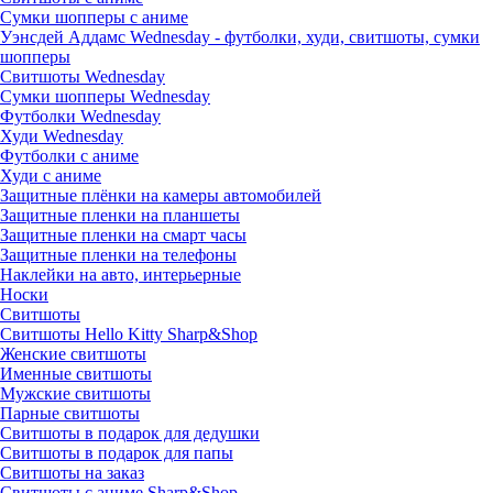
Сумки шопперы с аниме
Уэнсдей Аддамс Wednesday - футболки, худи, свитшоты, сумки
шопперы
Свитшоты Wednesday
Сумки шопперы Wednesday
Футболки Wednesday
Худи Wednesday
Футболки с аниме
Худи с аниме
Защитные плёнки на камеры автомобилей
Защитные пленки на планшеты
Защитные пленки на смарт часы
Защитные пленки на телефоны
Наклейки на авто, интерьерные
Носки
Свитшоты
Cвитшоты Hello Kitty Sharp&Shop
Женские свитшоты
Именные свитшоты
Мужские свитшоты
Парные свитшоты
Свитшоты в подарок для дедушки
Свитшоты в подарок для папы
Свитшоты на заказ
Свитшоты с аниме Sharp&Shop