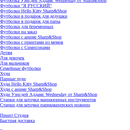
Футболка Уэнсдей Аддамс Wednesday от Sharp&Shop
Футболки "Я РУССКИЙ"
Футболки Hello Kitty Sharp&Shop
Футболки в подарок для дедушки
Футболки в подарок для папы
Футболки для беременных
Футболки на заказ
Футболки с аниме Sharp&Shop
Футболки с принтами из мемов
Футболки с Симпсонами
Детям
Для девочек
Для мальчиков
Семейные футболки
Худи
Парные худи
Худи Hello Kitty Sharp&Shop
Худи с аниме Sharp&Shop
Худи Уэнсдей Аддамс Wednesday от Sharp&Shop
Станки для заточки маникюрных инструментов
Станки для заточки парикмахерских ножниц
Принт Студия
Быстрая доставка