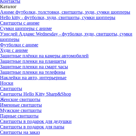
Контакты
Каталог
Аниме футболки, толстовки, свитшоты, худи, сумки шопперы
Hello kitty - футболки, худи, свитшоты, сумки шопперы
Свитшоты с аниме
Сумки шопперы с аниме
Уэнсдей Аддамс Wednesday - футболки, худи, свитшоты, сумки
шопперы
Футболки с аниме
Худи с аниме
Защитные плёнки на камеры автомобилей
Защитные пленки на планшеты
Защитные пленки на смарт часы
Защитные пленки на телефоны
Наклейки на авто, интерьерные
Носки
Свитшоты
Cвитшоты Hello Kitty Sharp&Shop
Женские свитшоты
Именные свитшоты
Мужские свитшоты
Парные свитшоты
Свитшоты в подарок для дедушки
Свитшоты в подарок для папы
Свитшоты на заказ