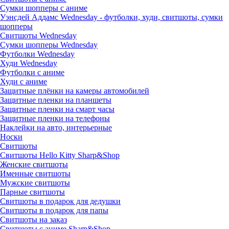
Сумки шопперы с аниме
Уэнсдей Аддамс Wednesday - футболки, худи, свитшоты, сумки
шопперы
Свитшоты Wednesday
Сумки шопперы Wednesday
Футболки Wednesday
Худи Wednesday
Футболки с аниме
Худи с аниме
Защитные плёнки на камеры автомобилей
Защитные пленки на планшеты
Защитные пленки на смарт часы
Защитные пленки на телефоны
Наклейки на авто, интерьерные
Носки
Свитшоты
Cвитшоты Hello Kitty Sharp&Shop
Женские свитшоты
Именные свитшоты
Мужские свитшоты
Парные свитшоты
Свитшоты в подарок для дедушки
Свитшоты в подарок для папы
Свитшоты на заказ
Свитшоты с аниме Sharp&Shop