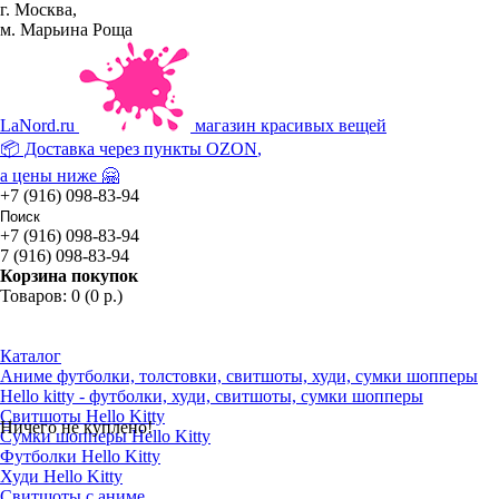
г. Москва,
м. Марьина Роща
La
Nord.ru
магазин красивых вещей
📦 Доставка через пункты
OZON
,
а цены ниже 🤗
+7 (916) 098-83-94
+7 (916) 098-83-94
7 (916) 098-83-94
Корзина покупок
Товаров: 0 (0 р.)
Каталог
Аниме футболки, толстовки, свитшоты, худи, сумки шопперы
Hello kitty - футболки, худи, свитшоты, сумки шопперы
Свитшоты Hello Kitty
Ничего не куплено!
Сумки шопперы Hello Kitty
Футболки Hello Kitty
Худи Hello Kitty
Свитшоты с аниме