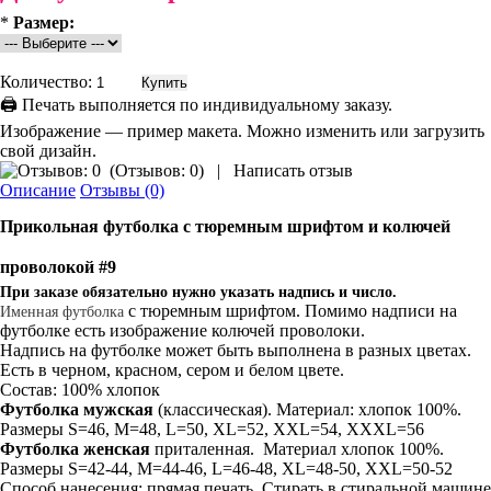
*
Размер:
Количество:
🖨 Печать выполняется по индивидуальному заказу.
Изображение — пример макета. Можно изменить или загрузить
свой дизайн.
(
Отзывов: 0
)
|
Написать отзыв
Описание
Отзывы (0)
Прикольная
футболка
с тюремным шрифтом и колючей
проволокой #9
При заказе обязательно нужно указать надпись и число.
с тюремным шрифтом. Помимо надписи на
Именная футболка
футболке есть изображение колючей проволоки.
Надпись на футболке может быть выполнена в разных цветах.
Есть в черном, красном, сером и белом цвете.
Состав: 100% хлопок
Футболка мужская
(классическая). Материал: хлопок 100%.
Размеры S=46, M=48, L=50, XL=52, XXL=54, XXXL=56
Футболка женская
приталенная. Материал хлопок 100%.
Размеры S=42-44, M=44-46, L=46-48, XL=48-50, XXL=50-52
Способ нанесения: прямая печать. Стирать в стиральной машине