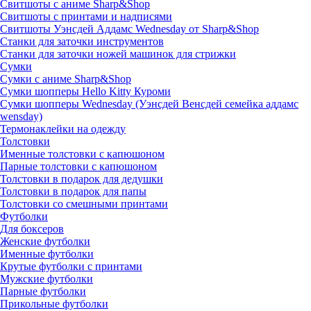
Свитшоты с аниме Sharp&Shop
Свитшоты с принтами и надписями
Свитшоты Уэнсдей Аддамс Wednesday от Sharp&Shop
Станки для заточки инструментов
Станки для заточки ножей машинок для стрижки
Сумки
Сумки с аниме Sharp&Shop
Сумки шопперы Hello Kitty Куроми
Сумки шопперы Wednesday (Уэнсдей Венсдей семейка аддамс
wensday)
Термонаклейки на одежду
Толстовки
Именные толстовки с капюшоном
Парные толстовки с капюшоном
Толстовки в подарок для дедушки
Толстовки в подарок для папы
Толстовки со смешными принтами
Футболки
Для боксеров
Женские футболки
Именные футболки
Крутые футболки с принтами
Мужские футболки
Парные футболки
Прикольные футболки