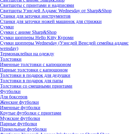
Свитшоты с принтами и надписями
Свитшоты Уэнсдей Аддамс Wednesday от Sharp&Shop
Станки для заточки инструментов
Станки для заточки ножей машинок для стрижки
Сумки
Сумки с аниме Sharp&Shop
Сумки шопперы Hello Kitty Куроми
Сумки шопперы Wednesday (Уэнсдей Венсдей семейка аддамс
wensday)
Термонаклейки на одежду
Толстовки
Именные толстовки с капюшоном
Парные толстовки с капюшоном
Толстовки в подарок для дедушки
Толстовки в подарок для папы
Толстовки со смешными принтами
Футболки
Для боксеров
Женские футболки
Именные футболки
Крутые футболки с принтами
Мужские футболки
Парные футболки
Прикольные футболки