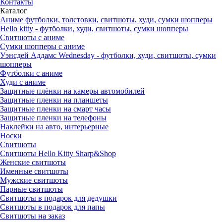
Контакты
Каталог
Аниме футболки, толстовки, свитшоты, худи, сумки шопперы
Hello kitty - футболки, худи, свитшоты, сумки шопперы
Свитшоты с аниме
Сумки шопперы с аниме
Уэнсдей Аддамс Wednesday - футболки, худи, свитшоты, сумки
шопперы
Футболки с аниме
Худи с аниме
Защитные плёнки на камеры автомобилей
Защитные пленки на планшеты
Защитные пленки на смарт часы
Защитные пленки на телефоны
Наклейки на авто, интерьерные
Носки
Свитшоты
Cвитшоты Hello Kitty Sharp&Shop
Женские свитшоты
Именные свитшоты
Мужские свитшоты
Парные свитшоты
Свитшоты в подарок для дедушки
Свитшоты в подарок для папы
Свитшоты на заказ