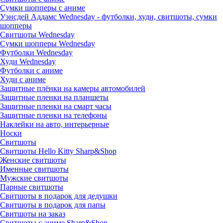
Сумки шопперы с аниме
Уэнсдей Аддамс Wednesday - футболки, худи, свитшоты, сумки
шопперы
Свитшоты Wednesday
Сумки шопперы Wednesday
Футболки Wednesday
Худи Wednesday
Футболки с аниме
Худи с аниме
Защитные плёнки на камеры автомобилей
Защитные пленки на планшеты
Защитные пленки на смарт часы
Защитные пленки на телефоны
Наклейки на авто, интерьерные
Носки
Свитшоты
Cвитшоты Hello Kitty Sharp&Shop
Женские свитшоты
Именные свитшоты
Мужские свитшоты
Парные свитшоты
Свитшоты в подарок для дедушки
Свитшоты в подарок для папы
Свитшоты на заказ
Свитшоты с аниме Sharp&Shop