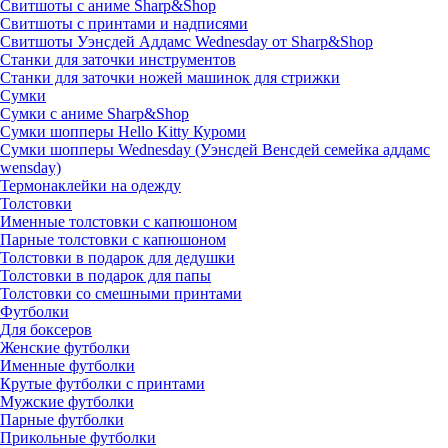
Свитшоты с аниме Sharp&Shop
Свитшоты с принтами и надписями
Свитшоты Уэнсдей Аддамс Wednesday от Sharp&Shop
Станки для заточки инструментов
Станки для заточки ножей машинок для стрижки
Сумки
Сумки с аниме Sharp&Shop
Сумки шопперы Hello Kitty Куроми
Сумки шопперы Wednesday (Уэнсдей Венсдей семейка аддамс
wensday)
Термонаклейки на одежду
Толстовки
Именные толстовки с капюшоном
Парные толстовки с капюшоном
Толстовки в подарок для дедушки
Толстовки в подарок для папы
Толстовки со смешными принтами
Футболки
Для боксеров
Женские футболки
Именные футболки
Крутые футболки с принтами
Мужские футболки
Парные футболки
Прикольные футболки