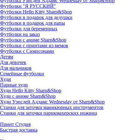
Футболка Уэнсдей Аддамс Wednesday от Sharp&Shop
Футболки "Я РУССКИЙ"
Футболки Hello Kitty Sharp&Shop
Футболки в подарок для дедушки
Футболки в подарок для папы
Футболки для беременных
Футболки на заказ
Футболки с аниме Sharp&Shop
Футболки с принтами из мемов
Футболки с Симпсонами
Детям
Для девочек
Для мальчиков
Семейные футболки
Худи
Парные худи
Худи Hello Kitty Sharp&Shop
Худи с аниме Sharp&Shop
Худи Уэнсдей Аддамс Wednesday от Sharp&Shop
Станки для заточки маникюрных инструментов
Станки для заточки парикмахерских ножниц
Принт Студия
Быстрая доставка