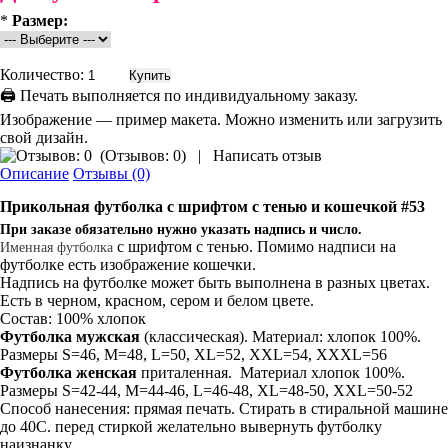
*
Размер:
Количество:
🖨 Печать выполняется по индивидуальному заказу.
Изображение — пример макета. Можно изменить или загрузить
свой дизайн.
(
Отзывов: 0
)
|
Написать отзыв
Описание
Отзывы (0)
Прикольная
футболка
с шрифтом с тенью и кошечкой #53
При заказе обязательно нужно указать надпись и число.
с шрифтом с тенью. Помимо надписи на
Именная футболка
футболке есть изображение кошечки.
Надпись на футболке может быть выполнена в разных цветах.
Есть в черном, красном, сером и белом цвете.
Состав: 100% хлопок
Футболка мужская
(классическая). Материал: хлопок 100%.
Размеры S=46, M=48, L=50, XL=52, XXL=54, XXXL=56
Футболка женская
приталенная. Материал хлопок 100%.
Размеры S=42-44, M=44-46, L=46-48, XL=48-50, XXL=50-52
Способ нанесения: прямая печать. Стирать в стиральной машине
до 40С. перед стиркой желательно вывернуть футболку
наизнанку.