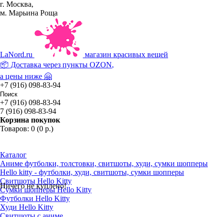
г. Москва,
м. Марьина Роща
La
Nord.ru
магазин красивых вещей
📦 Доставка через пункты
OZON
,
а цены ниже 🤗
+7 (916) 098-83-94
+7 (916) 098-83-94
7 (916) 098-83-94
Корзина покупок
Товаров: 0 (0 р.)
Каталог
Аниме футболки, толстовки, свитшоты, худи, сумки шопперы
Hello kitty - футболки, худи, свитшоты, сумки шопперы
Свитшоты Hello Kitty
Ничего не куплено!
Сумки шопперы Hello Kitty
Футболки Hello Kitty
Худи Hello Kitty
Свитшоты с аниме