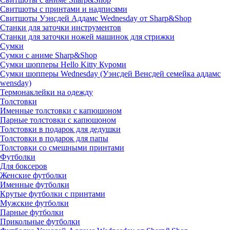
Свитшоты с принтами и надписями
Свитшоты Уэнсдей Аддамс Wednesday от Sharp&Shop
Станки для заточки инструментов
Станки для заточки ножей машинок для стрижки
Сумки
Сумки с аниме Sharp&Shop
Сумки шопперы Hello Kitty Куроми
Сумки шопперы Wednesday (Уэнсдей Венсдей семейка аддамс
wensday)
Термонаклейки на одежду
Толстовки
Именные толстовки с капюшоном
Парные толстовки с капюшоном
Толстовки в подарок для дедушки
Толстовки в подарок для папы
Толстовки со смешными принтами
Футболки
Для боксеров
Женские футболки
Именные футболки
Крутые футболки с принтами
Мужские футболки
Парные футболки
Прикольные футболки