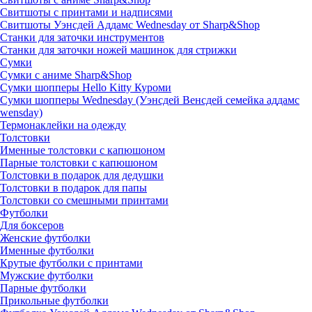
Свитшоты с принтами и надписями
Свитшоты Уэнсдей Аддамс Wednesday от Sharp&Shop
Станки для заточки инструментов
Станки для заточки ножей машинок для стрижки
Сумки
Сумки с аниме Sharp&Shop
Сумки шопперы Hello Kitty Куроми
Сумки шопперы Wednesday (Уэнсдей Венсдей семейка аддамс
wensday)
Термонаклейки на одежду
Толстовки
Именные толстовки с капюшоном
Парные толстовки с капюшоном
Толстовки в подарок для дедушки
Толстовки в подарок для папы
Толстовки со смешными принтами
Футболки
Для боксеров
Женские футболки
Именные футболки
Крутые футболки с принтами
Мужские футболки
Парные футболки
Прикольные футболки