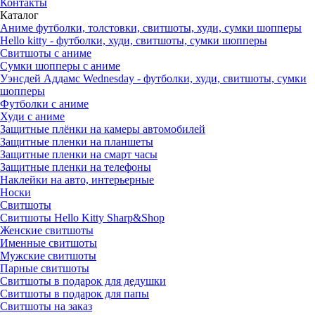
Контакты
Каталог
Аниме футболки, толстовки, свитшоты, худи, сумки шопперы
Hello kitty - футболки, худи, свитшоты, сумки шопперы
Свитшоты с аниме
Сумки шопперы с аниме
Уэнсдей Аддамс Wednesday - футболки, худи, свитшоты, сумки
шопперы
Футболки с аниме
Худи с аниме
Защитные плёнки на камеры автомобилей
Защитные пленки на планшеты
Защитные пленки на смарт часы
Защитные пленки на телефоны
Наклейки на авто, интерьерные
Носки
Свитшоты
Cвитшоты Hello Kitty Sharp&Shop
Женские свитшоты
Именные свитшоты
Мужские свитшоты
Парные свитшоты
Свитшоты в подарок для дедушки
Свитшоты в подарок для папы
Свитшоты на заказ