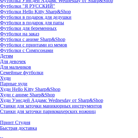
Футболка Уэнсдей Аддамс Wednesday от Sharp&Shop
Футболки "Я РУССКИЙ"
Футболки Hello Kitty Sharp&Shop
Футболки в подарок для дедушки
Футболки в подарок для папы
Футболки для беременных
Футболки на заказ
Футболки с аниме Sharp&Shop
Футболки с принтами из мемов
Футболки с Симпсонами
Детям
Для девочек
Для мальчиков
Семейные футболки
Худи
Парные худи
Худи Hello Kitty Sharp&Shop
Худи с аниме Sharp&Shop
Худи Уэнсдей Аддамс Wednesday от Sharp&Shop
Станки для заточки маникюрных инструментов
Станки для заточки парикмахерских ножниц
Принт Студия
Быстрая доставка