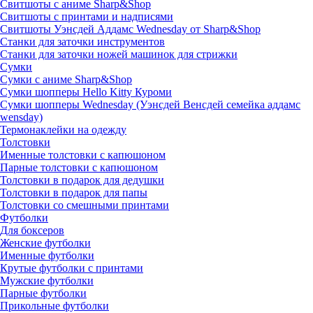
Свитшоты с аниме Sharp&Shop
Свитшоты с принтами и надписями
Свитшоты Уэнсдей Аддамс Wednesday от Sharp&Shop
Станки для заточки инструментов
Станки для заточки ножей машинок для стрижки
Сумки
Сумки с аниме Sharp&Shop
Сумки шопперы Hello Kitty Куроми
Сумки шопперы Wednesday (Уэнсдей Венсдей семейка аддамс
wensday)
Термонаклейки на одежду
Толстовки
Именные толстовки с капюшоном
Парные толстовки с капюшоном
Толстовки в подарок для дедушки
Толстовки в подарок для папы
Толстовки со смешными принтами
Футболки
Для боксеров
Женские футболки
Именные футболки
Крутые футболки с принтами
Мужские футболки
Парные футболки
Прикольные футболки