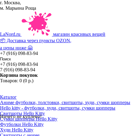
г. Москва,
м. Марьина Роща
La
Nord.ru
магазин красивых вещей
📦 Доставка через пункты
OZON
,
а цены ниже 🤗
+7 (916) 098-83-94
+7 (916) 098-83-94
7 (916) 098-83-94
Корзина покупок
Товаров: 0 (0 р.)
Каталог
Аниме футболки, толстовки, свитшоты, худи, сумки шопперы
Hello kitty - футболки, худи, свитшоты, сумки шопперы
Свитшоты Hello Kitty
Ничего не куплено!
Сумки шопперы Hello Kitty
Футболки Hello Kitty
Худи Hello Kitty
Свитшоты с аниме