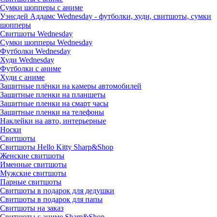
Сумки шопперы с аниме
Уэнсдей Аддамс Wednesday - футболки, худи, свитшоты, сумки
шопперы
Свитшоты Wednesday
Сумки шопперы Wednesday
Футболки Wednesday
Худи Wednesday
Футболки с аниме
Худи с аниме
Защитные плёнки на камеры автомобилей
Защитные пленки на планшеты
Защитные пленки на смарт часы
Защитные пленки на телефоны
Наклейки на авто, интерьерные
Носки
Свитшоты
Cвитшоты Hello Kitty Sharp&Shop
Женские свитшоты
Именные свитшоты
Мужские свитшоты
Парные свитшоты
Свитшоты в подарок для дедушки
Свитшоты в подарок для папы
Свитшоты на заказ
Свитшоты с аниме Sharp&Shop