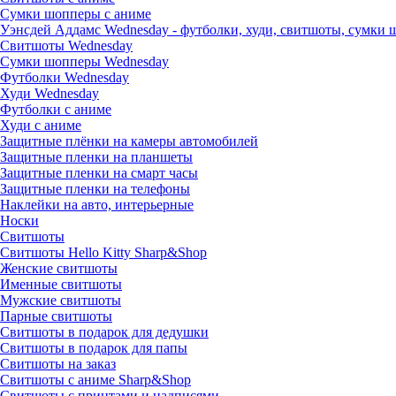
Сумки шопперы с аниме
Уэнсдей Аддамс Wednesday - футболки, худи, свитшоты, сумки
Свитшоты Wednesday
Сумки шопперы Wednesday
Футболки Wednesday
Худи Wednesday
Футболки с аниме
Худи с аниме
Защитные плёнки на камеры автомобилей
Защитные пленки на планшеты
Защитные пленки на смарт часы
Защитные пленки на телефоны
Наклейки на авто, интерьерные
Носки
Свитшоты
Cвитшоты Hello Kitty Sharp&Shop
Женские свитшоты
Именные свитшоты
Мужские свитшоты
Парные свитшоты
Свитшоты в подарок для дедушки
Свитшоты в подарок для папы
Свитшоты на заказ
Свитшоты с аниме Sharp&Shop
Свитшоты с принтами и надписями