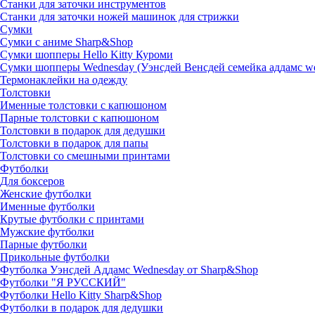
Станки для заточки инструментов
Станки для заточки ножей машинок для стрижки
Сумки
Сумки с аниме Sharp&Shop
Сумки шопперы Hello Kitty Куроми
Сумки шопперы Wednesday (Уэнсдей Венсдей семейка аддамс w
Термонаклейки на одежду
Толстовки
Именные толстовки с капюшоном
Парные толстовки с капюшоном
Толстовки в подарок для дедушки
Толстовки в подарок для папы
Толстовки со смешными принтами
Футболки
Для боксеров
Женские футболки
Именные футболки
Крутые футболки с принтами
Мужские футболки
Парные футболки
Прикольные футболки
Футболка Уэнсдей Аддамс Wednesday от Sharp&Shop
Футболки "Я РУССКИЙ"
Футболки Hello Kitty Sharp&Shop
Футболки в подарок для дедушки