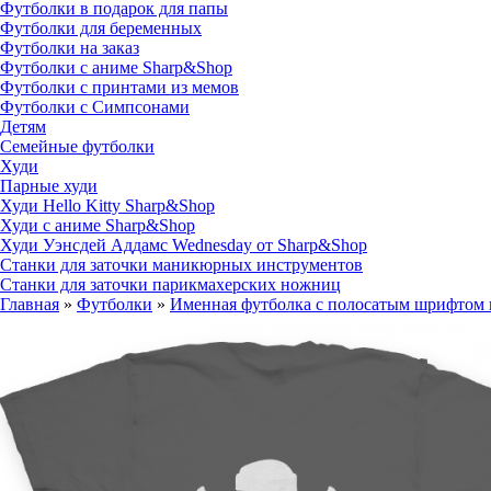
Футболки в подарок для папы
Футболки для беременных
Футболки на заказ
Футболки с аниме Sharp&Shop
Футболки с принтами из мемов
Футболки с Симпсонами
Детям
Семейные футболки
Худи
Парные худи
Худи Hello Kitty Sharp&Shop
Худи с аниме Sharp&Shop
Худи Уэнсдей Аддамс Wednesday от Sharp&Shop
Станки для заточки маникюрных инструментов
Станки для заточки парикмахерских ножниц
Главная
»
Футболки
»
Именная футболка с полосатым шрифтом