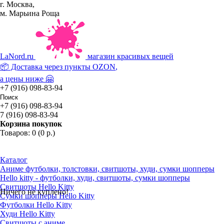
г. Москва,
м. Марьина Роща
La
Nord.ru
магазин красивых вещей
📦 Доставка через пункты
OZON
,
а цены ниже 🤗
+7 (916) 098-83-94
+7 (916) 098-83-94
7 (916) 098-83-94
Корзина покупок
Товаров: 0 (0 р.)
Каталог
Аниме футболки, толстовки, свитшоты, худи, сумки шопперы
Hello kitty - футболки, худи, свитшоты, сумки шопперы
Свитшоты Hello Kitty
Ничего не куплено!
Сумки шопперы Hello Kitty
Футболки Hello Kitty
Худи Hello Kitty
Свитшоты с аниме