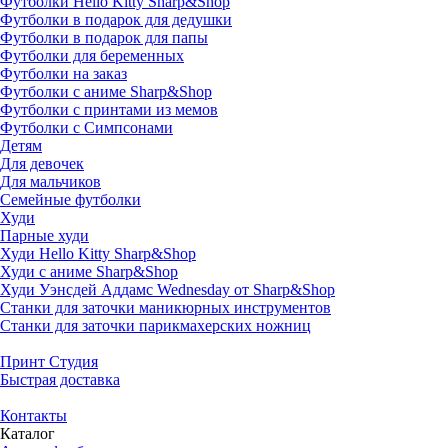
Футболки Hello Kitty Sharp&Shop
Футболки в подарок для дедушки
Футболки в подарок для папы
Футболки для беременных
Футболки на заказ
Футболки с аниме Sharp&Shop
Футболки с принтами из мемов
Футболки с Симпсонами
Детям
Для девочек
Для мальчиков
Семейные футболки
Худи
Парные худи
Худи Hello Kitty Sharp&Shop
Худи с аниме Sharp&Shop
Худи Уэнсдей Аддамс Wednesday от Sharp&Shop
Станки для заточки маникюрных инструментов
Станки для заточки парикмахерских ножниц
Принт Студия
Быстрая доставка
Контакты
Каталог