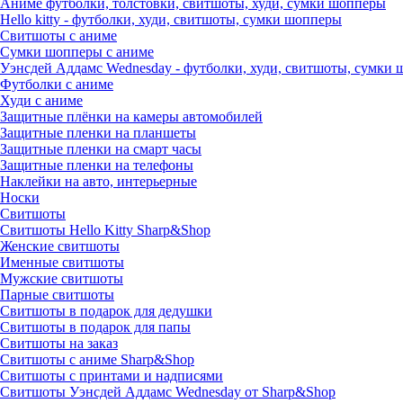
Аниме футболки, толстовки, свитшоты, худи, сумки шопперы
Hello kitty - футболки, худи, свитшоты, сумки шопперы
Свитшоты с аниме
Сумки шопперы с аниме
Уэнсдей Аддамс Wednesday - футболки, худи, свитшоты, сумки
Футболки с аниме
Худи с аниме
Защитные плёнки на камеры автомобилей
Защитные пленки на планшеты
Защитные пленки на смарт часы
Защитные пленки на телефоны
Наклейки на авто, интерьерные
Носки
Свитшоты
Cвитшоты Hello Kitty Sharp&Shop
Женские свитшоты
Именные свитшоты
Мужские свитшоты
Парные свитшоты
Свитшоты в подарок для дедушки
Свитшоты в подарок для папы
Свитшоты на заказ
Свитшоты с аниме Sharp&Shop
Свитшоты с принтами и надписями
Свитшоты Уэнсдей Аддамс Wednesday от Sharp&Shop