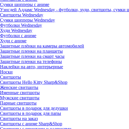
Сумки шопперы с аниме
Уэнсдей Аддамс Wednesday - футболки, худи, свитшоты, сумки
Свитшоты Wednesday
Сумки шопперы Wednesday
Футболки Wednesday
Худи Wednesday
Футболки с аниме
Худи с аниме
Защитные плёнки на камеры автомобилей
Защитные пленки на планшеты
Защитные пленки на смарт часы
Защитные пленки на телефоны
Наклейки на авто, интерьерные
Носки
Свитшоты
Cвитшоты Hello Kitty Sharp&Shop
Женские свитшоты
Именные свитшоты
Мужские свитшоты
Парные свитшоты
Свитшоты в подарок для дедушки
Свитшоты в подарок для папы
Свитшоты на заказ
Свитшоты с аниме Sharp&Shop
Свитшоты с принтами и надписями