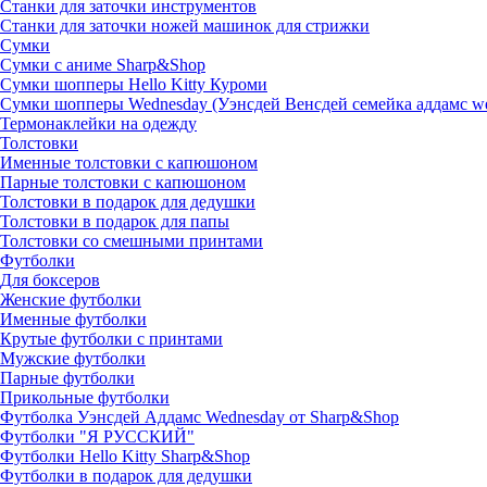
Станки для заточки инструментов
Станки для заточки ножей машинок для стрижки
Сумки
Сумки с аниме Sharp&Shop
Сумки шопперы Hello Kitty Куроми
Сумки шопперы Wednesday (Уэнсдей Венсдей семейка аддамс w
Термонаклейки на одежду
Толстовки
Именные толстовки с капюшоном
Парные толстовки с капюшоном
Толстовки в подарок для дедушки
Толстовки в подарок для папы
Толстовки со смешными принтами
Футболки
Для боксеров
Женские футболки
Именные футболки
Крутые футболки с принтами
Мужские футболки
Парные футболки
Прикольные футболки
Футболка Уэнсдей Аддамс Wednesday от Sharp&Shop
Футболки "Я РУССКИЙ"
Футболки Hello Kitty Sharp&Shop
Футболки в подарок для дедушки