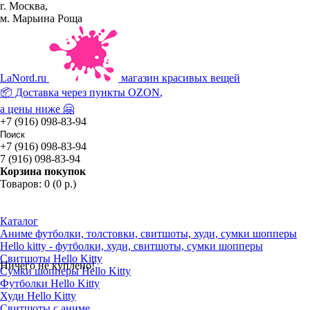
г. Москва,
м. Марьина Роща
La
Nord.ru
магазин красивых вещей
📦 Доставка через пункты
OZON
,
а цены ниже 🤗
+7 (916) 098-83-94
+7 (916) 098-83-94
7 (916) 098-83-94
Корзина покупок
Товаров: 0 (0 р.)
Каталог
Аниме футболки, толстовки, свитшоты, худи, сумки шопперы
Hello kitty - футболки, худи, свитшоты, сумки шопперы
Свитшоты Hello Kitty
Ничего не куплено!
Сумки шопперы Hello Kitty
Футболки Hello Kitty
Худи Hello Kitty
Свитшоты с аниме