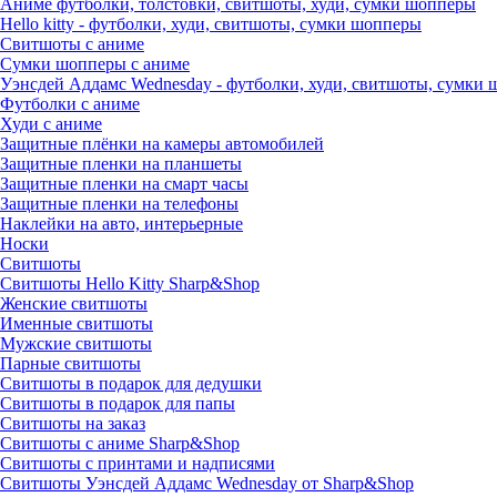
Аниме футболки, толстовки, свитшоты, худи, сумки шопперы
Hello kitty - футболки, худи, свитшоты, сумки шопперы
Свитшоты с аниме
Сумки шопперы с аниме
Уэнсдей Аддамс Wednesday - футболки, худи, свитшоты, сумки
Футболки с аниме
Худи с аниме
Защитные плёнки на камеры автомобилей
Защитные пленки на планшеты
Защитные пленки на смарт часы
Защитные пленки на телефоны
Наклейки на авто, интерьерные
Носки
Свитшоты
Cвитшоты Hello Kitty Sharp&Shop
Женские свитшоты
Именные свитшоты
Мужские свитшоты
Парные свитшоты
Свитшоты в подарок для дедушки
Свитшоты в подарок для папы
Свитшоты на заказ
Свитшоты с аниме Sharp&Shop
Свитшоты с принтами и надписями
Свитшоты Уэнсдей Аддамс Wednesday от Sharp&Shop