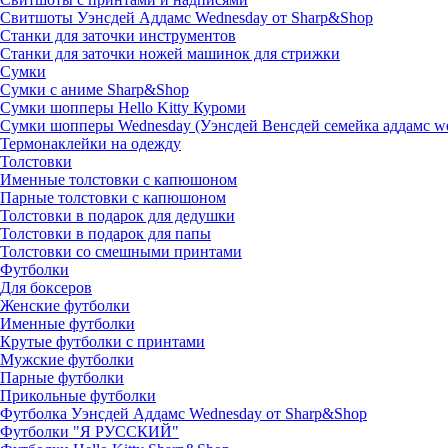
Свитшоты Уэнсдей Аддамс Wednesday от Sharp&Shop
Станки для заточки инструментов
Станки для заточки ножей машинок для стрижки
Сумки
Сумки с аниме Sharp&Shop
Сумки шопперы Hello Kitty Куроми
Сумки шопперы Wednesday (Уэнсдей Венсдей семейка аддамс w
Термонаклейки на одежду
Толстовки
Именные толстовки с капюшоном
Парные толстовки с капюшоном
Толстовки в подарок для дедушки
Толстовки в подарок для папы
Толстовки со смешными принтами
Футболки
Для боксеров
Женские футболки
Именные футболки
Крутые футболки с принтами
Мужские футболки
Парные футболки
Прикольные футболки
Футболка Уэнсдей Аддамс Wednesday от Sharp&Shop
Футболки "Я РУССКИЙ"