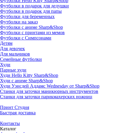
Футболки Hello Kitty Sharp&Shop
Футболки в подарок для дедушки
Футболки в подарок для папы
Футболки для беременных
Футболки на заказ
Футболки с аниме Sharp&Shop
Футболки с принтами из мемов
Футболки с Симпсонами
Детям
Для девочек
Для мальчиков
Семейные футболки
Худи
Парные худи
Худи Hello Kitty Sharp&Shop
Худи с аниме Sharp&Shop
Худи Уэнсдей Аддамс Wednesday от Sharp&Shop
Станки для заточки маникюрных инструментов
Станки для заточки парикмахерских ножниц
Принт Студия
Быстрая доставка
Контакты
Каталог