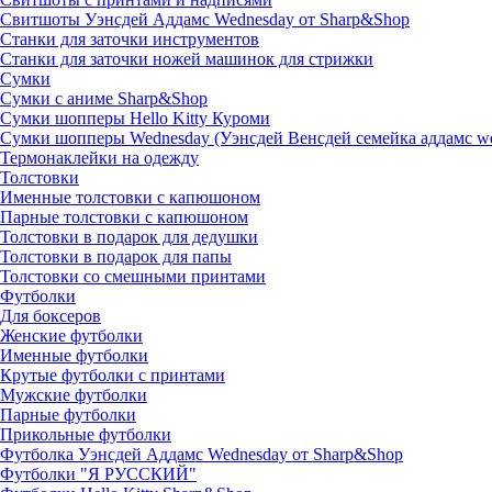
Свитшоты Уэнсдей Аддамс Wednesday от Sharp&Shop
Станки для заточки инструментов
Станки для заточки ножей машинок для стрижки
Сумки
Сумки с аниме Sharp&Shop
Сумки шопперы Hello Kitty Куроми
Сумки шопперы Wednesday (Уэнсдей Венсдей семейка аддамс w
Термонаклейки на одежду
Толстовки
Именные толстовки с капюшоном
Парные толстовки с капюшоном
Толстовки в подарок для дедушки
Толстовки в подарок для папы
Толстовки со смешными принтами
Футболки
Для боксеров
Женские футболки
Именные футболки
Крутые футболки с принтами
Мужские футболки
Парные футболки
Прикольные футболки
Футболка Уэнсдей Аддамс Wednesday от Sharp&Shop
Футболки "Я РУССКИЙ"