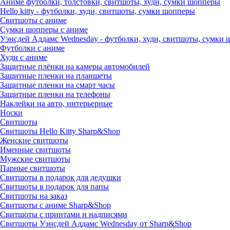
Аниме футболки, толстовки, свитшоты, худи, сумки шопперы
Hello kitty - футболки, худи, свитшоты, сумки шопперы
Свитшоты с аниме
Сумки шопперы с аниме
Уэнсдей Аддамс Wednesday - футболки, худи, свитшоты, сумки
Футболки с аниме
Худи с аниме
Защитные плёнки на камеры автомобилей
Защитные пленки на планшеты
Защитные пленки на смарт часы
Защитные пленки на телефоны
Наклейки на авто, интерьерные
Носки
Свитшоты
Cвитшоты Hello Kitty Sharp&Shop
Женские свитшоты
Именные свитшоты
Мужские свитшоты
Парные свитшоты
Свитшоты в подарок для дедушки
Свитшоты в подарок для папы
Свитшоты на заказ
Свитшоты с аниме Sharp&Shop
Свитшоты с принтами и надписями
Свитшоты Уэнсдей Аддамс Wednesday от Sharp&Shop