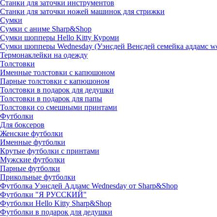
Станки для заточки инструментов
Станки для заточки ножей машинок для стрижки
Сумки
Сумки с аниме Sharp&Shop
Сумки шопперы Hello Kitty Куроми
Сумки шопперы Wednesday (Уэнсдей Венсдей семейка аддамс w
Термонаклейки на одежду
Толстовки
Именные толстовки с капюшоном
Парные толстовки с капюшоном
Толстовки в подарок для дедушки
Толстовки в подарок для папы
Толстовки со смешными принтами
Футболки
Для боксеров
Женские футболки
Именные футболки
Крутые футболки с принтами
Мужские футболки
Парные футболки
Прикольные футболки
Футболка Уэнсдей Аддамс Wednesday от Sharp&Shop
Футболки "Я РУССКИЙ"
Футболки Hello Kitty Sharp&Shop
Футболки в подарок для дедушки