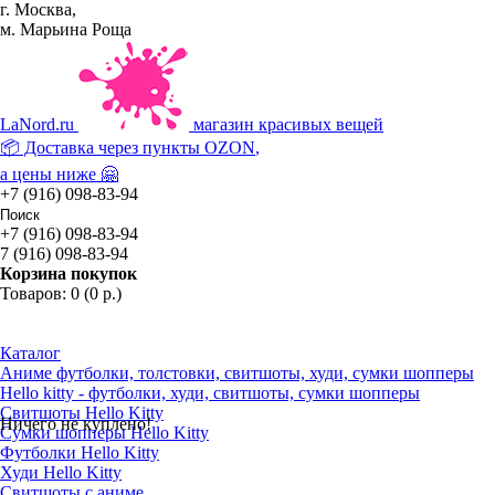
г. Москва,
м. Марьина Роща
La
Nord.ru
магазин красивых вещей
📦 Доставка через пункты
OZON
,
а цены ниже 🤗
+7 (916) 098-83-94
+7 (916) 098-83-94
7 (916) 098-83-94
Корзина покупок
Товаров: 0 (0 р.)
Каталог
Аниме футболки, толстовки, свитшоты, худи, сумки шопперы
Hello kitty - футболки, худи, свитшоты, сумки шопперы
Свитшоты Hello Kitty
Ничего не куплено!
Сумки шопперы Hello Kitty
Футболки Hello Kitty
Худи Hello Kitty
Свитшоты с аниме