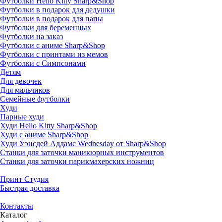
Футболки Hello Kitty Sharp&Shop
Футболки в подарок для дедушки
Футболки в подарок для папы
Футболки для беременных
Футболки на заказ
Футболки с аниме Sharp&Shop
Футболки с принтами из мемов
Футболки с Симпсонами
Детям
Для девочек
Для мальчиков
Семейные футболки
Худи
Парные худи
Худи Hello Kitty Sharp&Shop
Худи с аниме Sharp&Shop
Худи Уэнсдей Аддамс Wednesday от Sharp&Shop
Станки для заточки маникюрных инструментов
Станки для заточки парикмахерских ножниц
Принт Студия
Быстрая доставка
Контакты
Каталог