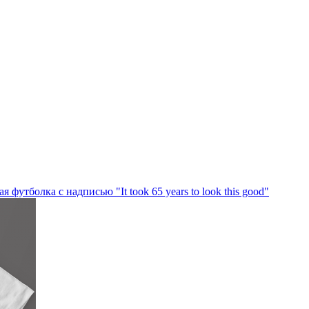
 футболка с надписью "It took 65 years to look this good"