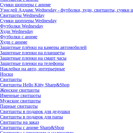
Сумки шопперы с аниме
Уэнсдей Аддамс Wednesday - футболки, худи, свитшоты, сумки
Свитшоты Wednesday
Сумки шопперы Wednesday
Футболки Wednesday
Худи Wednesday
Футболки с аниме
Худи с аниме
Защитные плёнки на камеры автомобилей
Защитные пленки на планшеты
Защитные пленки на смарт часы
Защитные пленки на телефоны
Наклейки на авто, интерьерные
Носки
Свитшоты
Cвитшоты Hello Kitty Sharp&Shop
Женские свитшоты
Именные свитшоты
Мужские свитшоты
Парные свитшоты
Свитшоты в подарок для дедушки
Свитшоты в подарок для папы
Свитшоты на заказ
Свитшоты с аниме Sharp&Shop
Свитшоты с принтами и надписями