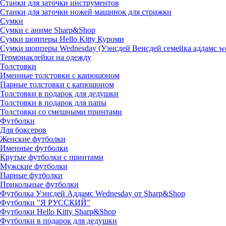
Станки для заточки инструментов
Станки для заточки ножей машинок для стрижки
Сумки
Сумки с аниме Sharp&Shop
Сумки шопперы Hello Kitty Куроми
Сумки шопперы Wednesday (Уэнсдей Венсдей семейка аддамс w
Термонаклейки на одежду
Толстовки
Именные толстовки с капюшоном
Парные толстовки с капюшоном
Толстовки в подарок для дедушки
Толстовки в подарок для папы
Толстовки со смешными принтами
Футболки
Для боксеров
Женские футболки
Именные футболки
Крутые футболки с принтами
Мужские футболки
Парные футболки
Прикольные футболки
Футболка Уэнсдей Аддамс Wednesday от Sharp&Shop
Футболки "Я РУССКИЙ"
Футболки Hello Kitty Sharp&Shop
Футболки в подарок для дедушки