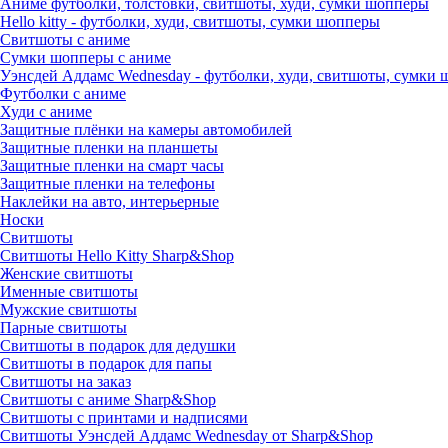
Аниме футболки, толстовки, свитшоты, худи, сумки шопперы
Hello kitty - футболки, худи, свитшоты, сумки шопперы
Свитшоты с аниме
Сумки шопперы с аниме
Уэнсдей Аддамс Wednesday - футболки, худи, свитшоты, сумки
Футболки с аниме
Худи с аниме
Защитные плёнки на камеры автомобилей
Защитные пленки на планшеты
Защитные пленки на смарт часы
Защитные пленки на телефоны
Наклейки на авто, интерьерные
Носки
Свитшоты
Cвитшоты Hello Kitty Sharp&Shop
Женские свитшоты
Именные свитшоты
Мужские свитшоты
Парные свитшоты
Свитшоты в подарок для дедушки
Свитшоты в подарок для папы
Свитшоты на заказ
Свитшоты с аниме Sharp&Shop
Свитшоты с принтами и надписями
Свитшоты Уэнсдей Аддамс Wednesday от Sharp&Shop