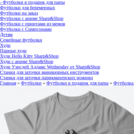
- Футболки в подарок для папы
Футболки для беременных
Футболки на заказ
Футболки с аниме Sharp&Shop
Футболки с принтами из мемов
Футболки с Симпсонами
Детям
Семейные футболки
Худи
Парные худи
Худи Hello Kitty Sharp&Shop
Худи с аниме Sharp&Shop
Худи Уэнсдей Аддамс Wednesday от Sharp&Shop
Станки для заточки маникюрных инструментов
Станки для заточки парикмахерских ножниц
Главная
»
Футболки
»
Футболки в подарок для папы
»
Футболка 