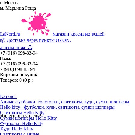
г. Москва,
м. Марьина Роща
La
Nord.ru
магазин красивых вещей
📦 Доставка через пункты
OZON
,
а цены ниже 🤗
+7 (916) 098-83-94
+7 (916) 098-83-94
7 (916) 098-83-94
Корзина покупок
Товаров: 0 (0 р.)
Каталог
Аниме футболки, толстовки, свитшоты, худи, сумки шопперы
Hello kitty - футболки, худи, свитшоты, сумки шопперы
Свитшоты Hello Kitty
Ничего не куплено!
Сумки шопперы Hello Kitty
Футболки Hello Kitty
Худи Hello Kitty
Свитшоты с аниме