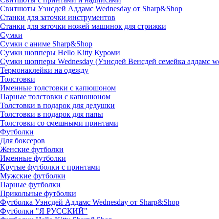
Свитшоты Уэнсдей Аддамс Wednesday от Sharp&Shop
Станки для заточки инструментов
Станки для заточки ножей машинок для стрижки
Сумки
Сумки с аниме Sharp&Shop
Сумки шопперы Hello Kitty Куроми
Сумки шопперы Wednesday (Уэнсдей Венсдей семейка аддамс w
Термонаклейки на одежду
Толстовки
Именные толстовки с капюшоном
Парные толстовки с капюшоном
Толстовки в подарок для дедушки
Толстовки в подарок для папы
Толстовки со смешными принтами
Футболки
Для боксеров
Женские футболки
Именные футболки
Крутые футболки с принтами
Мужские футболки
Парные футболки
Прикольные футболки
Футболка Уэнсдей Аддамс Wednesday от Sharp&Shop
Футболки "Я РУССКИЙ"