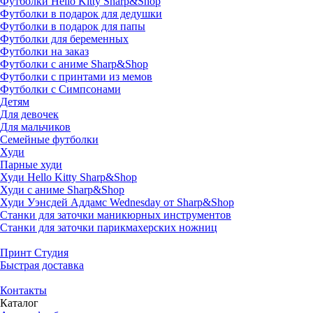
Футболки Hello Kitty Sharp&Shop
Футболки в подарок для дедушки
Футболки в подарок для папы
Футболки для беременных
Футболки на заказ
Футболки с аниме Sharp&Shop
Футболки с принтами из мемов
Футболки с Симпсонами
Детям
Для девочек
Для мальчиков
Семейные футболки
Худи
Парные худи
Худи Hello Kitty Sharp&Shop
Худи с аниме Sharp&Shop
Худи Уэнсдей Аддамс Wednesday от Sharp&Shop
Станки для заточки маникюрных инструментов
Станки для заточки парикмахерских ножниц
Принт Студия
Быстрая доставка
Контакты
Каталог