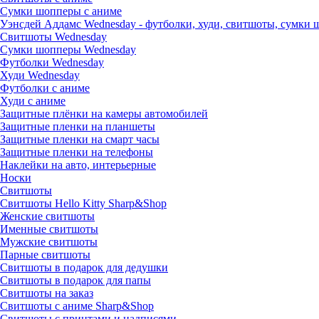
Сумки шопперы с аниме
Уэнсдей Аддамс Wednesday - футболки, худи, свитшоты, сумки
Свитшоты Wednesday
Сумки шопперы Wednesday
Футболки Wednesday
Худи Wednesday
Футболки с аниме
Худи с аниме
Защитные плёнки на камеры автомобилей
Защитные пленки на планшеты
Защитные пленки на смарт часы
Защитные пленки на телефоны
Наклейки на авто, интерьерные
Носки
Свитшоты
Cвитшоты Hello Kitty Sharp&Shop
Женские свитшоты
Именные свитшоты
Мужские свитшоты
Парные свитшоты
Свитшоты в подарок для дедушки
Свитшоты в подарок для папы
Свитшоты на заказ
Свитшоты с аниме Sharp&Shop
Свитшоты с принтами и надписями