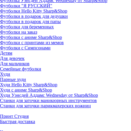
Футболка Уэнсдей Аддамс Wednesday от Sharp&Shop
Футболки "Я РУССКИЙ"
Футболки Hello Kitty Sharp&Shop
Футболки в подарок для дедушки
Футболки в подарок для папы
Футболки для беременных
Футболки на заказ
Футболки с аниме Sharp&Shop
Футболки с принтами из мемов
Футболки с Симпсонами
Детям
Для девочек
Для мальчиков
Семейные футболки
Худи
Парные худи
Худи Hello Kitty Sharp&Shop
Худи с аниме Sharp&Shop
Худи Уэнсдей Аддамс Wednesday от Sharp&Shop
Станки для заточки маникюрных инструментов
Станки для заточки парикмахерских ножниц
Принт Студия
Быстрая доставка