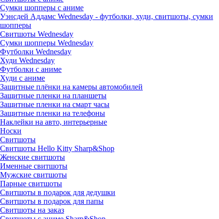
Сумки шопперы с аниме
Уэнсдей Аддамс Wednesday - футболки, худи, свитшоты, сумки
шопперы
Свитшоты Wednesday
Сумки шопперы Wednesday
Футболки Wednesday
Худи Wednesday
Футболки с аниме
Худи с аниме
Защитные плёнки на камеры автомобилей
Защитные пленки на планшеты
Защитные пленки на смарт часы
Защитные пленки на телефоны
Наклейки на авто, интерьерные
Носки
Свитшоты
Cвитшоты Hello Kitty Sharp&Shop
Женские свитшоты
Именные свитшоты
Мужские свитшоты
Парные свитшоты
Свитшоты в подарок для дедушки
Свитшоты в подарок для папы
Свитшоты на заказ
Свитшоты с аниме Sharp&Shop