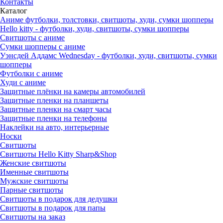
Контакты
Каталог
Аниме футболки, толстовки, свитшоты, худи, сумки шопперы
Hello kitty - футболки, худи, свитшоты, сумки шопперы
Свитшоты с аниме
Сумки шопперы с аниме
Уэнсдей Аддамс Wednesday - футболки, худи, свитшоты, сумки
шопперы
Футболки с аниме
Худи с аниме
Защитные плёнки на камеры автомобилей
Защитные пленки на планшеты
Защитные пленки на смарт часы
Защитные пленки на телефоны
Наклейки на авто, интерьерные
Носки
Свитшоты
Cвитшоты Hello Kitty Sharp&Shop
Женские свитшоты
Именные свитшоты
Мужские свитшоты
Парные свитшоты
Свитшоты в подарок для дедушки
Свитшоты в подарок для папы
Свитшоты на заказ