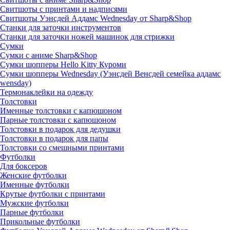
Свитшоты с принтами и надписями
Свитшоты Уэнсдей Аддамс Wednesday от Sharp&Shop
Станки для заточки инструментов
Станки для заточки ножей машинок для стрижки
Сумки
Сумки с аниме Sharp&Shop
Сумки шопперы Hello Kitty Куроми
Сумки шопперы Wednesday (Уэнсдей Венсдей семейка аддамс
wensday)
Термонаклейки на одежду
Толстовки
Именные толстовки с капюшоном
Парные толстовки с капюшоном
Толстовки в подарок для дедушки
Толстовки в подарок для папы
Толстовки со смешными принтами
Футболки
Для боксеров
Женские футболки
Именные футболки
Крутые футболки с принтами
Мужские футболки
Парные футболки
Прикольные футболки