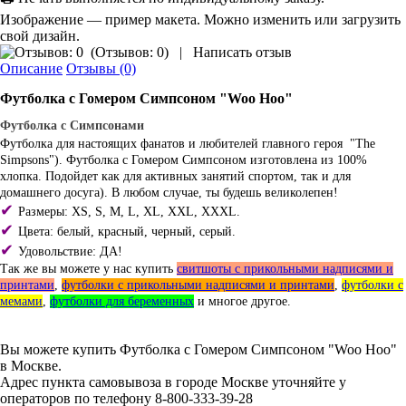
Изображение — пример макета. Можно изменить или загрузить
свой дизайн.
(
Отзывов: 0
)
|
Написать отзыв
Описание
Отзывы (0)
Футболка с Гомером Симпсоном "Woo Hoo"
Футболка с Симпсонами
Футболка для настоящих фанатов и любителей главного героя "The
Simpsons"). Футболка с Гомером Симпсоном изготовлена из 100%
хлопка. Подойдет как для активных занятий спортом, так и для
домашнего досуга). В любом случае, ты будешь великолепен!
✔
Размеры: XS, S, M, L, XL, XXL, XXXL.
✔
Цвета: белый, красный, черный, серый.
✔
Удовольствие: ДА!
Так же вы можете у нас купить
свитшоты с прикольными надписями и
принтами
,
футболки с прикольными надписями и принтами
,
футболки с
мемами
,
футболки для беременных
и многое другое.
Вы можете купить Футболка с Гомером Симпсоном "Woo Hoo"
в Москве.
Адрес пункта самовывоза в городе Москве уточняйте у
операторов по телефону 8-800-333-39-28