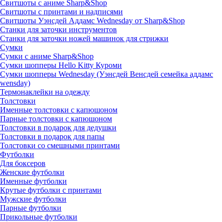
Свитшоты с аниме Sharp&Shop
Свитшоты с принтами и надписями
Свитшоты Уэнсдей Аддамс Wednesday от Sharp&Shop
Станки для заточки инструментов
Станки для заточки ножей машинок для стрижки
Сумки
Сумки с аниме Sharp&Shop
Сумки шопперы Hello Kitty Куроми
Сумки шопперы Wednesday (Уэнсдей Венсдей семейка аддамс
wensday)
Термонаклейки на одежду
Толстовки
Именные толстовки с капюшоном
Парные толстовки с капюшоном
Толстовки в подарок для дедушки
Толстовки в подарок для папы
Толстовки со смешными принтами
Футболки
Для боксеров
Женские футболки
Именные футболки
Крутые футболки с принтами
Мужские футболки
Парные футболки
Прикольные футболки