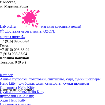
г. Москва,
м. Марьина Роща
La
Nord.ru
магазин красивых вещей
📦 Доставка через пункты
OZON
,
а цены ниже 🤗
+7 (916) 098-83-94
+7 (916) 098-83-94
7 (916) 098-83-94
Корзина покупок
Товаров: 0 (0 р.)
Каталог
Аниме футболки, толстовки, свитшоты, худи, сумки шопперы
Hello kitty - футболки, худи, свитшоты, сумки шопперы
Свитшоты Hello Kitty
Ничего не куплено!
Сумки шопперы Hello Kitty
Футболки Hello Kitty
Худи Hello Kitty
Свитшоты с аниме