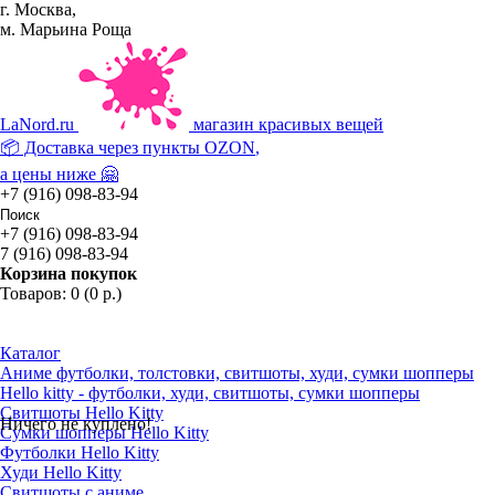
г. Москва,
м. Марьина Роща
La
Nord.ru
магазин красивых вещей
📦 Доставка через пункты
OZON
,
а цены ниже 🤗
+7 (916) 098-83-94
+7 (916) 098-83-94
7 (916) 098-83-94
Корзина покупок
Товаров: 0 (0 р.)
Каталог
Аниме футболки, толстовки, свитшоты, худи, сумки шопперы
Hello kitty - футболки, худи, свитшоты, сумки шопперы
Свитшоты Hello Kitty
Ничего не куплено!
Сумки шопперы Hello Kitty
Футболки Hello Kitty
Худи Hello Kitty
Свитшоты с аниме