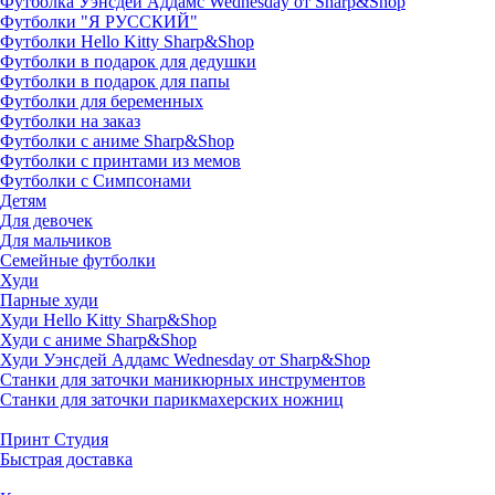
Футболка Уэнсдей Аддамс Wednesday от Sharp&Shop
Футболки "Я РУССКИЙ"
Футболки Hello Kitty Sharp&Shop
Футболки в подарок для дедушки
Футболки в подарок для папы
Футболки для беременных
Футболки на заказ
Футболки с аниме Sharp&Shop
Футболки с принтами из мемов
Футболки с Симпсонами
Детям
Для девочек
Для мальчиков
Семейные футболки
Худи
Парные худи
Худи Hello Kitty Sharp&Shop
Худи с аниме Sharp&Shop
Худи Уэнсдей Аддамс Wednesday от Sharp&Shop
Станки для заточки маникюрных инструментов
Станки для заточки парикмахерских ножниц
Принт Студия
Быстрая доставка