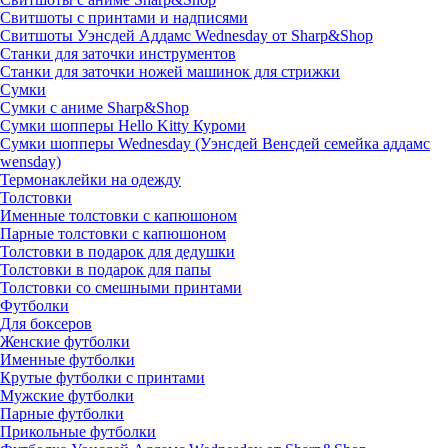
Свитшоты с принтами и надписями
Свитшоты Уэнсдей Аддамс Wednesday от Sharp&Shop
Станки для заточки инструментов
Станки для заточки ножей машинок для стрижки
Сумки
Сумки с аниме Sharp&Shop
Сумки шопперы Hello Kitty Куроми
Сумки шопперы Wednesday (Уэнсдей Венсдей семейка аддамс
wensday)
Термонаклейки на одежду
Толстовки
Именные толстовки с капюшоном
Парные толстовки с капюшоном
Толстовки в подарок для дедушки
Толстовки в подарок для папы
Толстовки со смешными принтами
Футболки
Для боксеров
Женские футболки
Именные футболки
Крутые футболки с принтами
Мужские футболки
Парные футболки
Прикольные футболки