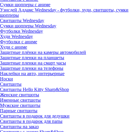
Сумки шопперы с аниме
Уэнсдей Аддамс Wednesday - футболки, худи, свитшоты, сумки
шопперы
Свитшоты Wednesday
Сумки шопперы Wednesday
Футболки Wednesday
Худи Wednesday
Футболки с аниме
Худи с аниме
Защитные плёнки на камеры автомобилей
Защитные пленки на планшеты
Защитные пленки на смарт часы
Защитные пленки на телефоны
Наклейки на авто, интерьерные
Носки
Свитшоты
Cвитшоты Hello Kitty Sharp&Shop
Женские свитшоты
Именные свитшоты
Мужские свитшоты
Парные свитшоты
Свитшоты в подарок для дедушки
Свитшоты в подарок для папы
Свитшоты на заказ
Свитшоты с аниме Sharp&Shop