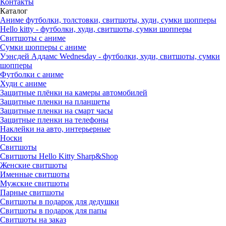
Контакты
Каталог
Аниме футболки, толстовки, свитшоты, худи, сумки шопперы
Hello kitty - футболки, худи, свитшоты, сумки шопперы
Свитшоты с аниме
Сумки шопперы с аниме
Уэнсдей Аддамс Wednesday - футболки, худи, свитшоты, сумки
шопперы
Футболки с аниме
Худи с аниме
Защитные плёнки на камеры автомобилей
Защитные пленки на планшеты
Защитные пленки на смарт часы
Защитные пленки на телефоны
Наклейки на авто, интерьерные
Носки
Свитшоты
Cвитшоты Hello Kitty Sharp&Shop
Женские свитшоты
Именные свитшоты
Мужские свитшоты
Парные свитшоты
Свитшоты в подарок для дедушки
Свитшоты в подарок для папы
Свитшоты на заказ