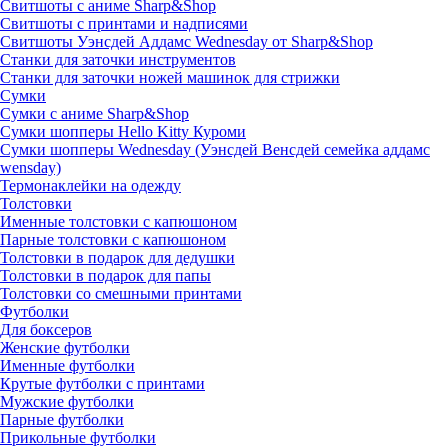
Свитшоты с аниме Sharp&Shop
Свитшоты с принтами и надписями
Свитшоты Уэнсдей Аддамс Wednesday от Sharp&Shop
Станки для заточки инструментов
Станки для заточки ножей машинок для стрижки
Сумки
Сумки с аниме Sharp&Shop
Сумки шопперы Hello Kitty Куроми
Сумки шопперы Wednesday (Уэнсдей Венсдей семейка аддамс
wensday)
Термонаклейки на одежду
Толстовки
Именные толстовки с капюшоном
Парные толстовки с капюшоном
Толстовки в подарок для дедушки
Толстовки в подарок для папы
Толстовки со смешными принтами
Футболки
Для боксеров
Женские футболки
Именные футболки
Крутые футболки с принтами
Мужские футболки
Парные футболки
Прикольные футболки