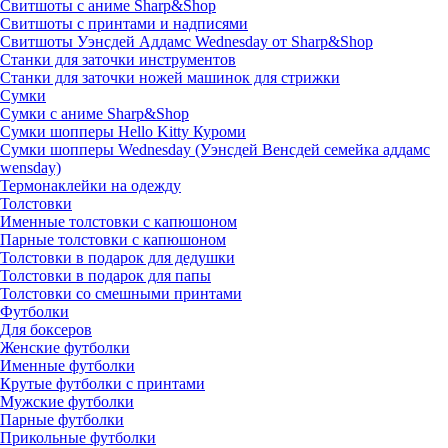
Свитшоты с аниме Sharp&Shop
Свитшоты с принтами и надписями
Свитшоты Уэнсдей Аддамс Wednesday от Sharp&Shop
Станки для заточки инструментов
Станки для заточки ножей машинок для стрижки
Сумки
Сумки с аниме Sharp&Shop
Сумки шопперы Hello Kitty Куроми
Сумки шопперы Wednesday (Уэнсдей Венсдей семейка аддамс
wensday)
Термонаклейки на одежду
Толстовки
Именные толстовки с капюшоном
Парные толстовки с капюшоном
Толстовки в подарок для дедушки
Толстовки в подарок для папы
Толстовки со смешными принтами
Футболки
Для боксеров
Женские футболки
Именные футболки
Крутые футболки с принтами
Мужские футболки
Парные футболки
Прикольные футболки