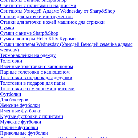
Свитшоты с принтами и надписями
Свитшоты Уэнсдей Аддамс Wednesday от Sharp&Shop
Станки для заточки инструментов
Станки для заточки ножей машинок для стрижки
Сумки
Сумки с аниме Sharp&Shop
Сумки шопперы Hello Kitty Куроми
Сумки шопперы Wednesday (Уэнсдей Венсдей семейка аддамс
wensday)
Термонаклейки на одежду
Толстовки
Именные толстовки с капюшоном
Парные толстовки с капюшоном
Толстовки в подарок для дедушки
Толстовки в подарок для папы
Толстовки со смешными принтами
Футболки
Для боксеров
Женские футболки
Именные футболки
Крутые футболки с принтами
Мужские футболки
Парные футболки
Прикольные футболки