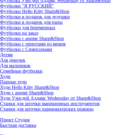
Футболка Уэнсдей Аддамс Wednesday от Sharp&Shop
Футболки "Я РУССКИЙ"
Футболки Hello Kitty Sharp&Shop
Футболки в подарок для дедушки
Футболки в подарок для папы
Футболки для беременных
Футболки на заказ
Футболки с аниме Sharp&Shop
Футболки с принтами из мемов
Футболки с Симпсонами
Детям
Для девочек
Для мальчиков
Семейные футболки
Худи
Парные худи
Худи Hello Kitty Sharp&Shop
Худи с аниме Sharp&Shop
Худи Уэнсдей Аддамс Wednesday от Sharp&Shop
Станки для заточки маникюрных инструментов
Станки для заточки парикмахерских ножниц
Принт Студия
Быстрая доставка