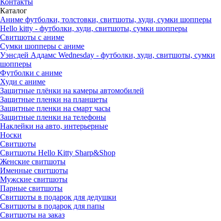
Контакты
Каталог
Аниме футболки, толстовки, свитшоты, худи, сумки шопперы
Hello kitty - футболки, худи, свитшоты, сумки шопперы
Свитшоты с аниме
Сумки шопперы с аниме
Уэнсдей Аддамс Wednesday - футболки, худи, свитшоты, сумки
шопперы
Футболки с аниме
Худи с аниме
Защитные плёнки на камеры автомобилей
Защитные пленки на планшеты
Защитные пленки на смарт часы
Защитные пленки на телефоны
Наклейки на авто, интерьерные
Носки
Свитшоты
Cвитшоты Hello Kitty Sharp&Shop
Женские свитшоты
Именные свитшоты
Мужские свитшоты
Парные свитшоты
Свитшоты в подарок для дедушки
Свитшоты в подарок для папы
Свитшоты на заказ