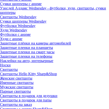
Сумки шопперы с аниме
Уэнсдей Аддамс Wednesday - футболки, худи, свитшоты, сумки
шопперы
Свитшоты Wednesday
Сумки шопперы Wednesday
Футболки Wednesday
Худи Wednesday
Футболки с аниме
Худи с аниме
Защитные плёнки на камеры автомобилей
Защитные пленки на планшеты
Защитные пленки на смарт часы
Защитные пленки на телефоны
Наклейки на авто, интерьерные
Носки
Свитшоты
Cвитшоты Hello Kitty Sharp&Shop
Женские свитшоты
Именные свитшоты
Мужские свитшоты
Парные свитшоты
Свитшоты в подарок для дедушки
Свитшоты в подарок для папы
Свитшоты на заказ
Свитшоты с аниме Sharp&Shop