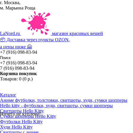
г. Москва,
м. Марьина Роща
La
Nord.ru
магазин красивых вещей
📦 Доставка через пункты
OZON
,
а цены ниже 🤗
+7 (916) 098-83-94
+7 (916) 098-83-94
7 (916) 098-83-94
Корзина покупок
Товаров: 0 (0 р.)
Каталог
Аниме футболки, толстовки, свитшоты, худи, сумки шопперы
Hello kitty - футболки, худи, свитшоты, сумки шопперы
Свитшоты Hello Kitty
Ничего не куплено!
Сумки шопперы Hello Kitty
Футболки Hello Kitty
Худи Hello Kitty
Свитшоты с аниме