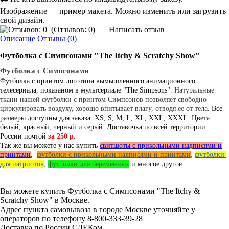
Изображение — пример макета. Можно изменить или загрузить
свой дизайн.
(
Отзывов: 0
)
|
Написать отзыв
Описание
Отзывы (0)
Футболка с Симпсонами "The Itchy & Scratchy Show"
Футболка с Симпсонами
Футболка с принтом логотипа вымышленного анимационного
телесериала, показаном в мультсериале "The Simpsons".
Натуральные
ткани нашей футболки с принтом Симпсонов позволяет свободно
циркулировать воздуху, хорошо впитывает влагу, отводя ее от тела.
Все
размеры доступны для заказа: XS, S, M, L, XL, XXL, XXXL. Цвета:
белый, красный, черный и серый.
Доставочка по всей территории
России почтой
за 250 р.
Так же вы можете у нас купить
свитшоты с прикольными надписями и
принтами
,
футболки с прикольными надписями и принтами
, 
футболки 
для патриотов
, 
футболки для беременных
и многое другое.
Вы можете купить Футболка с Симпсонами "The Itchy &
Scratchy Show" в Москве.
Адрес пункта самовывоза в городе Москве уточняйте у
операторов по телефону 8-800-333-39-28
Доставка по России СДЕКом.