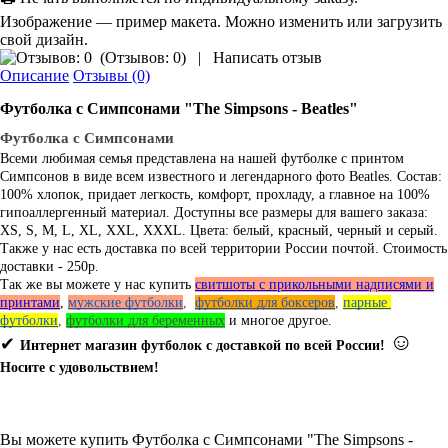
Изображение — пример макета. Можно изменить или загрузить
свой дизайн.
(
Отзывов: 0
)
|
Написать отзыв
Описание
Отзывы (0)
Футболка с Симпсонами "The Simpsons - Beatles"
Футболка с Симпсонами
Всеми любимая семья представлена на нашей футболке с принтом
Симпсонов в виде всем известного и легендарного фото Beatles. Состав:
100% хлопок, придает легкость, комфорт, прохладу, а главное на 100%
гипоаллергенный материал. Доступны все размеры для вашего заказа:
XS, S, M, L, XL, XXL, XXXL. Цвета: белый, красный, черный и серый.
Также у нас есть доставка по всей территории России почтой. Стоимость
доставки - 250р.
Так же вы можете у нас купить
свитшоты с прикольными надписями и
принтами
,
мужские футболки
,  
футболки для боксеров
, 
парные 
футболки
, 
футболки для беременных
и многое другое.
☺
✔
Интернет магазин футболок с доставкой по всей России!
Носите с удовольствием!
Вы можете купить Футболка с Симпсонами "The Simpsons -