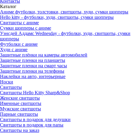
Контакты
Каталог
Аниме футболки, толстовки, свитшоты, худи, сумки шопперы
Hello kitty - футболки, худи, свитшоты, сумки шопперы
Свитшоты с аниме
Сумки шопперы с аниме
Уэнсдей Аддамс Wednesday - футболки, худи, свитшоты, сумки
шопперы
Футболки с аниме
Худи с аниме
Защитные плёнки на камеры автомобилей
Защитные пленки на планшеты
Защитные пленки на смарт часы
Защитные пленки на телефоны
Наклейки на авто, интерьерные
Носки
Свитшоты
Cвитшоты Hello Kitty Sharp&Shop
Женские свитшоты
Именные свитшоты
Мужские свитшоты
Парные свитшоты
Свитшоты в подарок для дедушки
Свитшоты в подарок для папы
Свитшоты на заказ