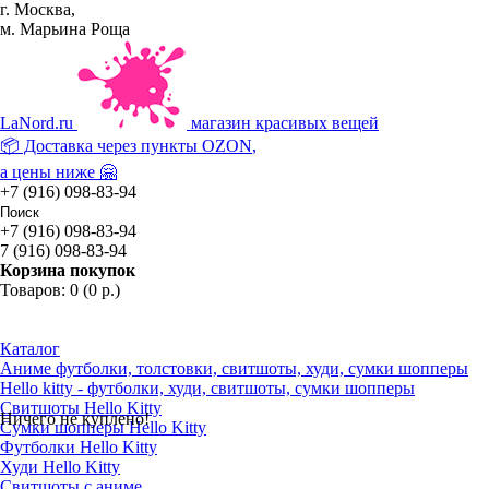
г. Москва,
м. Марьина Роща
La
Nord.ru
магазин красивых вещей
📦 Доставка через пункты
OZON
,
а цены ниже 🤗
+7 (916) 098-83-94
+7 (916) 098-83-94
7 (916) 098-83-94
Корзина покупок
Товаров: 0 (0 р.)
Каталог
Аниме футболки, толстовки, свитшоты, худи, сумки шопперы
Hello kitty - футболки, худи, свитшоты, сумки шопперы
Свитшоты Hello Kitty
Ничего не куплено!
Сумки шопперы Hello Kitty
Футболки Hello Kitty
Худи Hello Kitty
Свитшоты с аниме