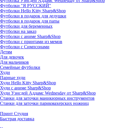
Футболка Уэнсдей Аддамс Wednesday от Sharp&Shop
Футболки "Я РУССКИЙ"
Футболки Hello Kitty Sharp&Shop
Футболки в подарок для дедушки
Футболки в подарок для папы
Футболки для беременных
Футболки на заказ
Футболки с аниме Sharp&Shop
Футболки с принтами из мемов
Футболки с Симпсонами
Детям
Для девочек
Для мальчиков
Семейные футболки
Худи
Парные худи
Худи Hello Kitty Sharp&Shop
Худи с аниме Sharp&Shop
Худи Уэнсдей Аддамс Wednesday от Sharp&Shop
Станки для заточки маникюрных инструментов
Станки для заточки парикмахерских ножниц
Принт Студия
Быстрая доставка