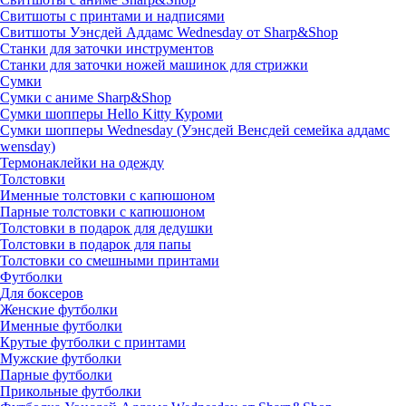
Свитшоты с принтами и надписями
Свитшоты Уэнсдей Аддамс Wednesday от Sharp&Shop
Станки для заточки инструментов
Станки для заточки ножей машинок для стрижки
Сумки
Сумки с аниме Sharp&Shop
Сумки шопперы Hello Kitty Куроми
Сумки шопперы Wednesday (Уэнсдей Венсдей семейка аддамс
wensday)
Термонаклейки на одежду
Толстовки
Именные толстовки с капюшоном
Парные толстовки с капюшоном
Толстовки в подарок для дедушки
Толстовки в подарок для папы
Толстовки со смешными принтами
Футболки
Для боксеров
Женские футболки
Именные футболки
Крутые футболки с принтами
Мужские футболки
Парные футболки
Прикольные футболки