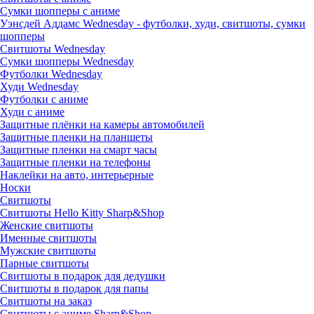
Сумки шопперы с аниме
Уэнсдей Аддамс Wednesday - футболки, худи, свитшоты, сумки
шопперы
Свитшоты Wednesday
Сумки шопперы Wednesday
Футболки Wednesday
Худи Wednesday
Футболки с аниме
Худи с аниме
Защитные плёнки на камеры автомобилей
Защитные пленки на планшеты
Защитные пленки на смарт часы
Защитные пленки на телефоны
Наклейки на авто, интерьерные
Носки
Свитшоты
Cвитшоты Hello Kitty Sharp&Shop
Женские свитшоты
Именные свитшоты
Мужские свитшоты
Парные свитшоты
Свитшоты в подарок для дедушки
Свитшоты в подарок для папы
Свитшоты на заказ
Свитшоты с аниме Sharp&Shop