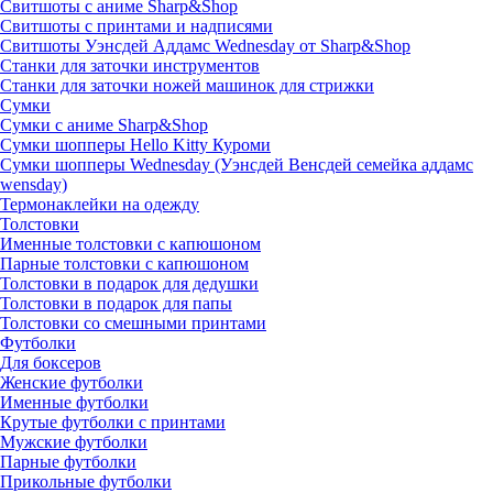
Свитшоты с аниме Sharp&Shop
Свитшоты с принтами и надписями
Свитшоты Уэнсдей Аддамс Wednesday от Sharp&Shop
Станки для заточки инструментов
Станки для заточки ножей машинок для стрижки
Сумки
Сумки с аниме Sharp&Shop
Сумки шопперы Hello Kitty Куроми
Сумки шопперы Wednesday (Уэнсдей Венсдей семейка аддамс
wensday)
Термонаклейки на одежду
Толстовки
Именные толстовки с капюшоном
Парные толстовки с капюшоном
Толстовки в подарок для дедушки
Толстовки в подарок для папы
Толстовки со смешными принтами
Футболки
Для боксеров
Женские футболки
Именные футболки
Крутые футболки с принтами
Мужские футболки
Парные футболки
Прикольные футболки