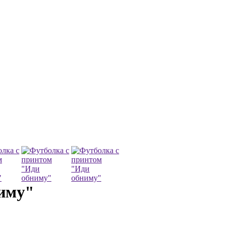
ниму"