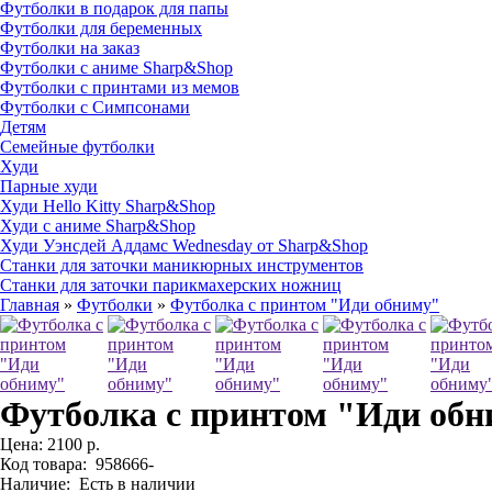
Футболки в подарок для папы
Футболки для беременных
Футболки на заказ
Футболки с аниме Sharp&Shop
Футболки с принтами из мемов
Футболки с Симпсонами
Детям
Семейные футболки
Худи
Парные худи
Худи Hello Kitty Sharp&Shop
Худи с аниме Sharp&Shop
Худи Уэнсдей Аддамс Wednesday от Sharp&Shop
Станки для заточки маникюрных инструментов
Станки для заточки парикмахерских ножниц
Главная
»
Футболки
»
Футболка с принтом "Иди обниму"
Футболка с принтом "Иди об
Цена:
2100 р.
Код товара:
958666-
Наличие:
Есть в наличии