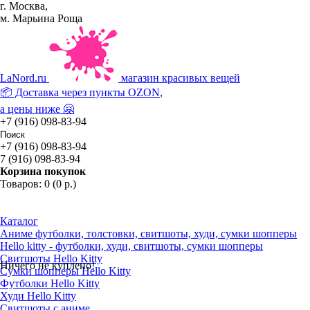
г. Москва,
м. Марьина Роща
La
Nord.ru
магазин красивых вещей
📦 Доставка через пункты
OZON
,
а цены ниже 🤗
+7 (916) 098-83-94
+7 (916) 098-83-94
7 (916) 098-83-94
Корзина покупок
Товаров: 0 (0 р.)
Каталог
Аниме футболки, толстовки, свитшоты, худи, сумки шопперы
Hello kitty - футболки, худи, свитшоты, сумки шопперы
Свитшоты Hello Kitty
Ничего не куплено!
Сумки шопперы Hello Kitty
Футболки Hello Kitty
Худи Hello Kitty
Свитшоты с аниме