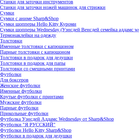
Станки для заточки инструментов
Станки для заточки ножей машинок для стрижки
Сумки
Сумки с аниме Sharp&Shop
Сумки шопперы Hello Kitty Куроми
Сумки шопперы Wednesday (Уэнсдей Венсдей семейка аддамс w
Термонаклейки на одежду
Толстовки
Именные толстовки с капюшоном
Парные толстовки с капюшоном
Толстовки в подарок для дедушки
Толстовки в подарок для папы
Толстовки со смешными принтами
Футболки
Для боксеров
Женские футболки
Именные футболки
Крутые футболки с принтами
Мужские футболки
Парные футболки
Прикольные футболки
Футболка Уэнсдей Аддамс Wednesday от Sharp&Shop
Футболки "Я РУССКИЙ"
Футболки Hello Kitty Sharp&Shop
Футболки в подарок для дедушки