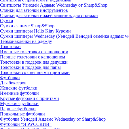
Свитшоты Уэнсдей Аддамс Wednesday от Sharp&Shop
Станки для заточки инструментов
Станки для заточки ножей машинок для стрижки
Сумки
Сумки с аниме Sharp&Shop
Сумки шопперы Hello Kitty Куроми
Сумки шопперы Wednesday (Уэнсдей Венсдей семейка аддамс w
Термонаклейки на одежду
Толстовки
Именные толстовки с капюшоном
Парные толстовки с капюшоном
Толстовки в подарок для дедушки
Толстовки в подарок для папы
Толстовки со смешными принтами
Футболки
Для боксеров
Женские футболки
Именные футболки
Крутые футболки с принтами
Мужские футболки
Парные футболки
Прикольные футболки
Футболка Уэнсдей Аддамс Wednesday от Sharp&Shop
Футболки "Я РУССКИЙ"