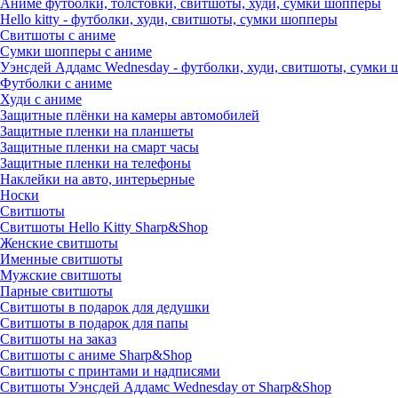
Аниме футболки, толстовки, свитшоты, худи, сумки шопперы
Hello kitty - футболки, худи, свитшоты, сумки шопперы
Свитшоты с аниме
Сумки шопперы с аниме
Уэнсдей Аддамс Wednesday - футболки, худи, свитшоты, сумки
Футболки с аниме
Худи с аниме
Защитные плёнки на камеры автомобилей
Защитные пленки на планшеты
Защитные пленки на смарт часы
Защитные пленки на телефоны
Наклейки на авто, интерьерные
Носки
Свитшоты
Cвитшоты Hello Kitty Sharp&Shop
Женские свитшоты
Именные свитшоты
Мужские свитшоты
Парные свитшоты
Свитшоты в подарок для дедушки
Свитшоты в подарок для папы
Свитшоты на заказ
Свитшоты с аниме Sharp&Shop
Свитшоты с принтами и надписями
Свитшоты Уэнсдей Аддамс Wednesday от Sharp&Shop