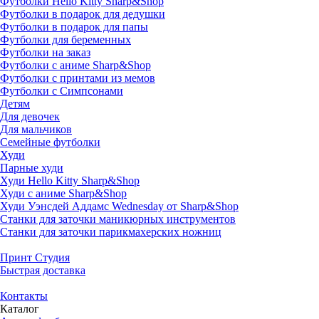
Футболки Hello Kitty Sharp&Shop
Футболки в подарок для дедушки
Футболки в подарок для папы
Футболки для беременных
Футболки на заказ
Футболки с аниме Sharp&Shop
Футболки с принтами из мемов
Футболки с Симпсонами
Детям
Для девочек
Для мальчиков
Семейные футболки
Худи
Парные худи
Худи Hello Kitty Sharp&Shop
Худи с аниме Sharp&Shop
Худи Уэнсдей Аддамс Wednesday от Sharp&Shop
Станки для заточки маникюрных инструментов
Станки для заточки парикмахерских ножниц
Принт Студия
Быстрая доставка
Контакты
Каталог