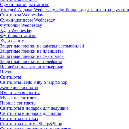
Сумки шопперы с аниме
Уэнсдей Аддамс Wednesday - футболки, худи, свитшоты, сумки
Свитшоты Wednesday
Сумки шопперы Wednesday
Футболки Wednesday
Худи Wednesday
Футболки с аниме
Худи с аниме
Защитные плёнки на камеры автомобилей
Защитные пленки на планшеты
Защитные пленки на смарт часы
Защитные пленки на телефоны
Наклейки на авто, интерьерные
Носки
Свитшоты
Cвитшоты Hello Kitty Sharp&Shop
Женские свитшоты
Именные свитшоты
Мужские свитшоты
Парные свитшоты
Свитшоты в подарок для дедушки
Свитшоты в подарок для папы
Свитшоты на заказ
Свитшоты с аниме Sharp&Shop
Свитшоты с принтами и надписями