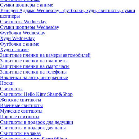
Сумки шопперы с аниме
Уэнсдей Аддамс Wednesday - футболки, худи, свитшоты, сумки
шопперы
Свитшоты Wednesday
Сумки шопперы Wednesday
Футболки Wednesday
Худи Wednesday
Футболки с аниме
Худи с аниме
Защитные плёнки на камеры автомобилей
Защитные пленки на планшеты
Защитные пленки на смарт часы
Защитные пленки на телефоны
Наклейки на авто, интерьерные
Носки
Свитшоты
Cвитшоты Hello Kitty Sharp&Shop
Женские свитшоты
Именные свитшоты
Мужские свитшоты
Парные свитшоты
Свитшоты в подарок для дедушки
Свитшоты в подарок для папы
Свитшоты на заказ
Свитшоты с аниме Sharp&Shop