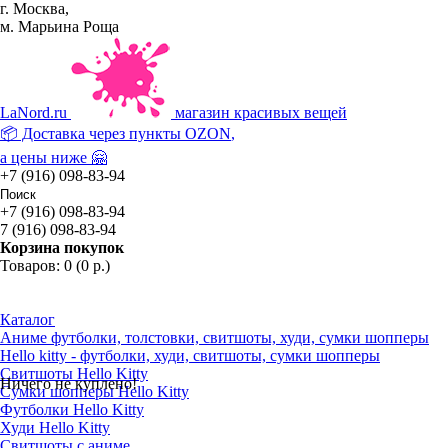
г. Москва,
м. Марьина Роща
La
Nord.ru
магазин красивых вещей
📦 Доставка через пункты
OZON
,
а цены ниже 🤗
+7 (916) 098-83-94
+7 (916) 098-83-94
7 (916) 098-83-94
Корзина покупок
Товаров: 0 (0 р.)
Каталог
Аниме футболки, толстовки, свитшоты, худи, сумки шопперы
Hello kitty - футболки, худи, свитшоты, сумки шопперы
Свитшоты Hello Kitty
Ничего не куплено!
Сумки шопперы Hello Kitty
Футболки Hello Kitty
Худи Hello Kitty
Свитшоты с аниме