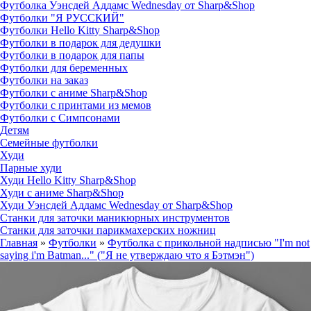
Футболка Уэнсдей Аддамс Wednesday от Sharp&Shop
Футболки "Я РУССКИЙ"
Футболки Hello Kitty Sharp&Shop
Футболки в подарок для дедушки
Футболки в подарок для папы
Футболки для беременных
Футболки на заказ
Футболки с аниме Sharp&Shop
Футболки с принтами из мемов
Футболки с Симпсонами
Детям
Семейные футболки
Худи
Парные худи
Худи Hello Kitty Sharp&Shop
Худи с аниме Sharp&Shop
Худи Уэнсдей Аддамс Wednesday от Sharp&Shop
Станки для заточки маникюрных инструментов
Станки для заточки парикмахерских ножниц
Главная
»
Футболки
»
Футболка с прикольной надписью "I'm not
saying i'm Batman..." ("Я не утверждаю что я Бэтмэн")