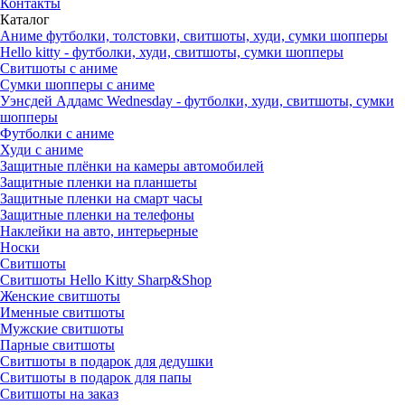
Контакты
Каталог
Аниме футболки, толстовки, свитшоты, худи, сумки шопперы
Hello kitty - футболки, худи, свитшоты, сумки шопперы
Свитшоты с аниме
Сумки шопперы с аниме
Уэнсдей Аддамс Wednesday - футболки, худи, свитшоты, сумки
шопперы
Футболки с аниме
Худи с аниме
Защитные плёнки на камеры автомобилей
Защитные пленки на планшеты
Защитные пленки на смарт часы
Защитные пленки на телефоны
Наклейки на авто, интерьерные
Носки
Свитшоты
Cвитшоты Hello Kitty Sharp&Shop
Женские свитшоты
Именные свитшоты
Мужские свитшоты
Парные свитшоты
Свитшоты в подарок для дедушки
Свитшоты в подарок для папы
Свитшоты на заказ