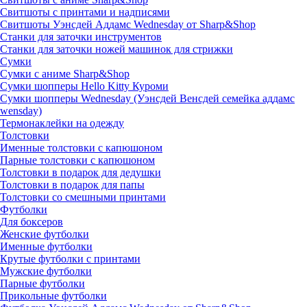
Свитшоты с принтами и надписями
Свитшоты Уэнсдей Аддамс Wednesday от Sharp&Shop
Станки для заточки инструментов
Станки для заточки ножей машинок для стрижки
Сумки
Сумки с аниме Sharp&Shop
Сумки шопперы Hello Kitty Куроми
Сумки шопперы Wednesday (Уэнсдей Венсдей семейка аддамс
wensday)
Термонаклейки на одежду
Толстовки
Именные толстовки с капюшоном
Парные толстовки с капюшоном
Толстовки в подарок для дедушки
Толстовки в подарок для папы
Толстовки со смешными принтами
Футболки
Для боксеров
Женские футболки
Именные футболки
Крутые футболки с принтами
Мужские футболки
Парные футболки
Прикольные футболки