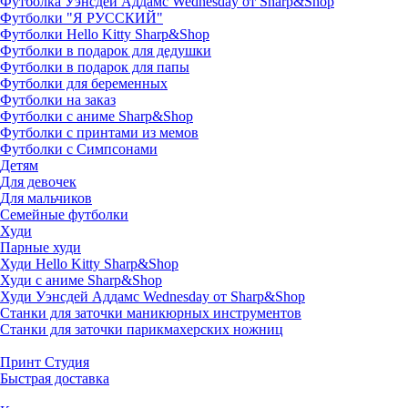
Футболка Уэнсдей Аддамс Wednesday от Sharp&Shop
Футболки "Я РУССКИЙ"
Футболки Hello Kitty Sharp&Shop
Футболки в подарок для дедушки
Футболки в подарок для папы
Футболки для беременных
Футболки на заказ
Футболки с аниме Sharp&Shop
Футболки с принтами из мемов
Футболки с Симпсонами
Детям
Для девочек
Для мальчиков
Семейные футболки
Худи
Парные худи
Худи Hello Kitty Sharp&Shop
Худи с аниме Sharp&Shop
Худи Уэнсдей Аддамс Wednesday от Sharp&Shop
Станки для заточки маникюрных инструментов
Станки для заточки парикмахерских ножниц
Принт Студия
Быстрая доставка