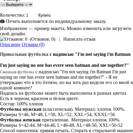
Количество:
🖨 Печать выполняется по индивидуальному заказу.
Изображение — пример макета. Можно изменить или загрузить
свой дизайн.
(
Отзывов: 0
)
|
Написать отзыв
Описание
Отзывы (0)
Прикольная
футболка
с надписью
"I'm not saying i'm Batman
I'm just saying no one has evere seen batman and me together?"
с надписью "I'm not saying i'm Batman I'm just
Смешная футболка
saying no one has evere seen batman and me together?" - Я не
утверждаю что я это бэтмэн, но вы хоть раз видели его со мной в
одной комнате?
Надпись на футболке может быть выполнена в разных цветах
Есть в черном, красном и белом цвете.
Состав: 100% хлопок
Футболка мужская
(классическая). Материал: хлопок 100%.
Размеры S=46, M=48, L=50, XL=52, XXL=54, XXXL=56
Футболка женская
приталенная. Материал хлопок 100%.
Размеры S=42-44, M=44-46, L=46-48, XL=48-50, XXL=50-52
Способ нанесения: прямая печать. Стирать в стиральной машине