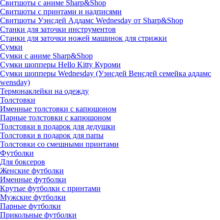
Свитшоты с аниме Sharp&Shop
Свитшоты с принтами и надписями
Свитшоты Уэнсдей Аддамс Wednesday от Sharp&Shop
Станки для заточки инструментов
Станки для заточки ножей машинок для стрижки
Сумки
Сумки с аниме Sharp&Shop
Сумки шопперы Hello Kitty Куроми
Сумки шопперы Wednesday (Уэнсдей Венсдей семейка аддамс
wensday)
Термонаклейки на одежду
Толстовки
Именные толстовки с капюшоном
Парные толстовки с капюшоном
Толстовки в подарок для дедушки
Толстовки в подарок для папы
Толстовки со смешными принтами
Футболки
Для боксеров
Женские футболки
Именные футболки
Крутые футболки с принтами
Мужские футболки
Парные футболки
Прикольные футболки