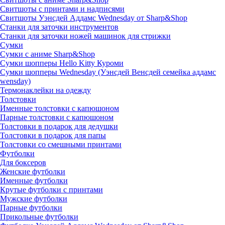
Свитшоты с принтами и надписями
Свитшоты Уэнсдей Аддамс Wednesday от Sharp&Shop
Станки для заточки инструментов
Станки для заточки ножей машинок для стрижки
Сумки
Сумки с аниме Sharp&Shop
Сумки шопперы Hello Kitty Куроми
Сумки шопперы Wednesday (Уэнсдей Венсдей семейка аддамс
wensday)
Термонаклейки на одежду
Толстовки
Именные толстовки с капюшоном
Парные толстовки с капюшоном
Толстовки в подарок для дедушки
Толстовки в подарок для папы
Толстовки со смешными принтами
Футболки
Для боксеров
Женские футболки
Именные футболки
Крутые футболки с принтами
Мужские футболки
Парные футболки
Прикольные футболки