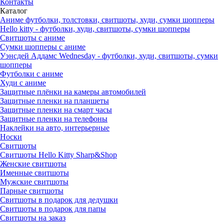
Контакты
Каталог
Аниме футболки, толстовки, свитшоты, худи, сумки шопперы
Hello kitty - футболки, худи, свитшоты, сумки шопперы
Свитшоты с аниме
Сумки шопперы с аниме
Уэнсдей Аддамс Wednesday - футболки, худи, свитшоты, сумки
шопперы
Футболки с аниме
Худи с аниме
Защитные плёнки на камеры автомобилей
Защитные пленки на планшеты
Защитные пленки на смарт часы
Защитные пленки на телефоны
Наклейки на авто, интерьерные
Носки
Свитшоты
Cвитшоты Hello Kitty Sharp&Shop
Женские свитшоты
Именные свитшоты
Мужские свитшоты
Парные свитшоты
Свитшоты в подарок для дедушки
Свитшоты в подарок для папы
Свитшоты на заказ