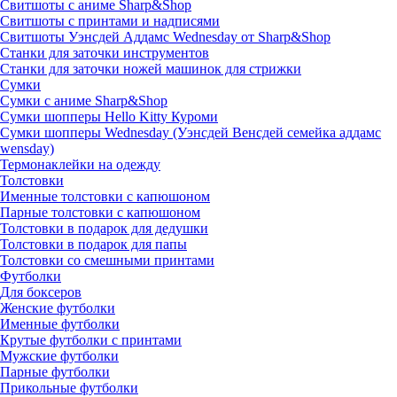
Свитшоты с аниме Sharp&Shop
Свитшоты с принтами и надписями
Свитшоты Уэнсдей Аддамс Wednesday от Sharp&Shop
Станки для заточки инструментов
Станки для заточки ножей машинок для стрижки
Сумки
Сумки с аниме Sharp&Shop
Сумки шопперы Hello Kitty Куроми
Сумки шопперы Wednesday (Уэнсдей Венсдей семейка аддамс
wensday)
Термонаклейки на одежду
Толстовки
Именные толстовки с капюшоном
Парные толстовки с капюшоном
Толстовки в подарок для дедушки
Толстовки в подарок для папы
Толстовки со смешными принтами
Футболки
Для боксеров
Женские футболки
Именные футболки
Крутые футболки с принтами
Мужские футболки
Парные футболки
Прикольные футболки