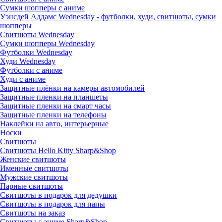
Сумки шопперы с аниме
Уэнсдей Аддамс Wednesday - футболки, худи, свитшоты, сумки
шопперы
Свитшоты Wednesday
Сумки шопперы Wednesday
Футболки Wednesday
Худи Wednesday
Футболки с аниме
Худи с аниме
Защитные плёнки на камеры автомобилей
Защитные пленки на планшеты
Защитные пленки на смарт часы
Защитные пленки на телефоны
Наклейки на авто, интерьерные
Носки
Свитшоты
Cвитшоты Hello Kitty Sharp&Shop
Женские свитшоты
Именные свитшоты
Мужские свитшоты
Парные свитшоты
Свитшоты в подарок для дедушки
Свитшоты в подарок для папы
Свитшоты на заказ
Свитшоты с аниме Sharp&Shop