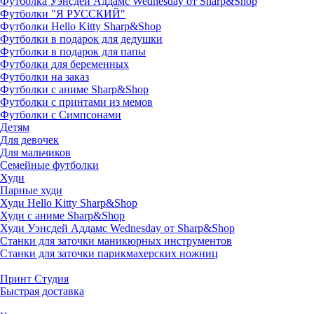
Футболка Уэнсдей Аддамс Wednesday от Sharp&Shop
Футболки "Я РУССКИЙ"
Футболки Hello Kitty Sharp&Shop
Футболки в подарок для дедушки
Футболки в подарок для папы
Футболки для беременных
Футболки на заказ
Футболки с аниме Sharp&Shop
Футболки с принтами из мемов
Футболки с Симпсонами
Детям
Для девочек
Для мальчиков
Семейные футболки
Худи
Парные худи
Худи Hello Kitty Sharp&Shop
Худи с аниме Sharp&Shop
Худи Уэнсдей Аддамс Wednesday от Sharp&Shop
Станки для заточки маникюрных инструментов
Станки для заточки парикмахерских ножниц
Принт Студия
Быстрая доставка