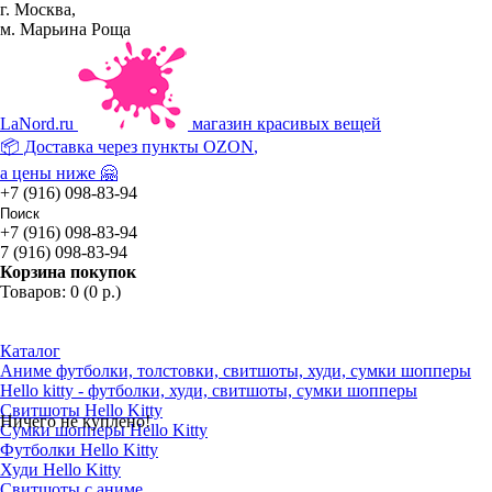
г. Москва,
м. Марьина Роща
La
Nord.ru
магазин красивых вещей
📦 Доставка через пункты
OZON
,
а цены ниже 🤗
+7 (916) 098-83-94
+7 (916) 098-83-94
7 (916) 098-83-94
Корзина покупок
Товаров: 0 (0 р.)
Каталог
Аниме футболки, толстовки, свитшоты, худи, сумки шопперы
Hello kitty - футболки, худи, свитшоты, сумки шопперы
Свитшоты Hello Kitty
Ничего не куплено!
Сумки шопперы Hello Kitty
Футболки Hello Kitty
Худи Hello Kitty
Свитшоты с аниме