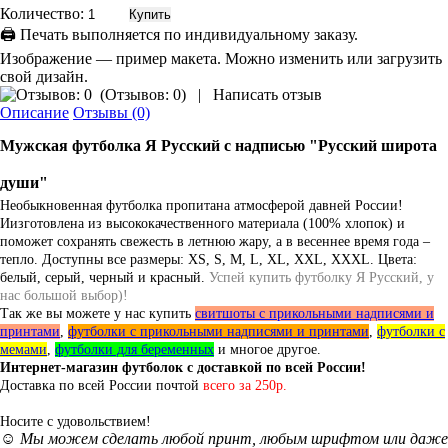
Количество:
🖨 Печать выполняется по индивидуальному заказу.
Изображение — пример макета. Можно изменить или загрузить
свой дизайн.
(
Отзывов: 0
)
|
Написать отзыв
Описание
Отзывы (0)
Мужская футболка Я Русский с надписью "
Русский широта
души
"
Необыкновенная футболка пропитана атмосферой давней России!
Иизготовлена из высококачественного материала (100% хлопок) и
поможет сохранять свежесть в летнюю жару, а в весеннее время года –
тепло. Доступны все размеры: XS, S, M, L, XL, XXL, XXXL. Цвета:
белый, серый, черный и красный.
Успей купить футболку Я Русский, у
нас большой выбор)!
Так же вы можете у нас купить
свитшоты с прикольными надписями и
принтами
,
футболки с прикольными надписями и принтами
,
футболки с
мемами
,
футболки для беременных
и многое другое.
Интернет-магазин футболок с доставкой по всей России!
Доставка по всей России почтой
всего за 250р.
Носите с удовольствием!
☺️ Мы можем сделать любой принт, любым шрифтом или даже