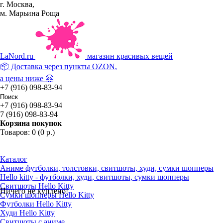
г. Москва,
м. Марьина Роща
La
Nord.ru
магазин красивых вещей
📦 Доставка через пункты
OZON
,
а цены ниже 🤗
+7 (916) 098-83-94
+7 (916) 098-83-94
7 (916) 098-83-94
Корзина покупок
Товаров: 0 (0 р.)
Каталог
Аниме футболки, толстовки, свитшоты, худи, сумки шопперы
Hello kitty - футболки, худи, свитшоты, сумки шопперы
Свитшоты Hello Kitty
Ничего не куплено!
Сумки шопперы Hello Kitty
Футболки Hello Kitty
Худи Hello Kitty
Свитшоты с аниме