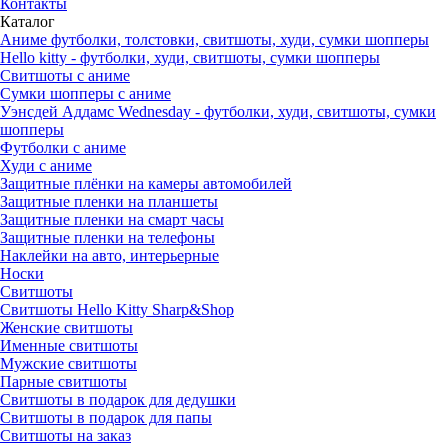
Контакты
Каталог
Аниме футболки, толстовки, свитшоты, худи, сумки шопперы
Hello kitty - футболки, худи, свитшоты, сумки шопперы
Свитшоты с аниме
Сумки шопперы с аниме
Уэнсдей Аддамс Wednesday - футболки, худи, свитшоты, сумки
шопперы
Футболки с аниме
Худи с аниме
Защитные плёнки на камеры автомобилей
Защитные пленки на планшеты
Защитные пленки на смарт часы
Защитные пленки на телефоны
Наклейки на авто, интерьерные
Носки
Свитшоты
Cвитшоты Hello Kitty Sharp&Shop
Женские свитшоты
Именные свитшоты
Мужские свитшоты
Парные свитшоты
Свитшоты в подарок для дедушки
Свитшоты в подарок для папы
Свитшоты на заказ