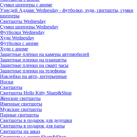
Сумки шопперы с аниме
Уэнсдей Аддамс Wednesday - футболки, худи, свитшоты, сумки
шопперы
Свитшоты Wednesday
Сумки шопперы Wednesday
Футболки Wednesday
Худи Wednesday
Футболки с аниме
Худи с аниме
Защитные плёнки на камеры автомобилей
Защитные пленки на планшеты
Защитные пленки на смарт часы
Защитные пленки на телефоны
Наклейки на авто, интерьерные
Носки
Свитшоты
Cвитшоты Hello Kitty Sharp&Shop
Женские свитшоты
Именные свитшоты
Мужские свитшоты
Парные свитшоты
Свитшоты в подарок для дедушки
Свитшоты в подарок для папы
Свитшоты на заказ
Свитшоты с аниме Sharp&Shop