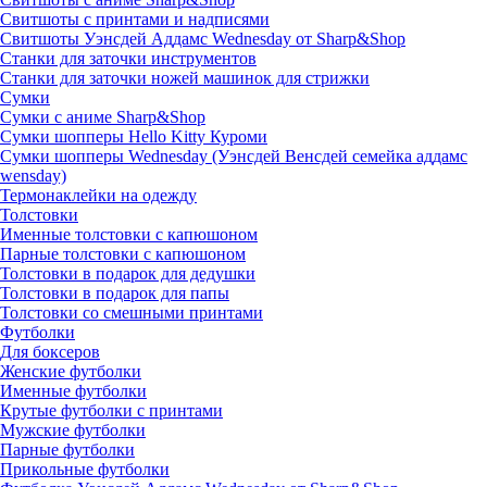
Свитшоты с принтами и надписями
Свитшоты Уэнсдей Аддамс Wednesday от Sharp&Shop
Станки для заточки инструментов
Станки для заточки ножей машинок для стрижки
Сумки
Сумки с аниме Sharp&Shop
Сумки шопперы Hello Kitty Куроми
Сумки шопперы Wednesday (Уэнсдей Венсдей семейка аддамс
wensday)
Термонаклейки на одежду
Толстовки
Именные толстовки с капюшоном
Парные толстовки с капюшоном
Толстовки в подарок для дедушки
Толстовки в подарок для папы
Толстовки со смешными принтами
Футболки
Для боксеров
Женские футболки
Именные футболки
Крутые футболки с принтами
Мужские футболки
Парные футболки
Прикольные футболки