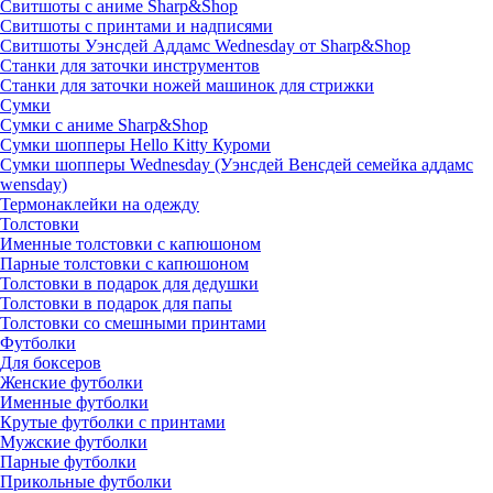
Свитшоты с аниме Sharp&Shop
Свитшоты с принтами и надписями
Свитшоты Уэнсдей Аддамс Wednesday от Sharp&Shop
Станки для заточки инструментов
Станки для заточки ножей машинок для стрижки
Сумки
Сумки с аниме Sharp&Shop
Сумки шопперы Hello Kitty Куроми
Сумки шопперы Wednesday (Уэнсдей Венсдей семейка аддамс
wensday)
Термонаклейки на одежду
Толстовки
Именные толстовки с капюшоном
Парные толстовки с капюшоном
Толстовки в подарок для дедушки
Толстовки в подарок для папы
Толстовки со смешными принтами
Футболки
Для боксеров
Женские футболки
Именные футболки
Крутые футболки с принтами
Мужские футболки
Парные футболки
Прикольные футболки