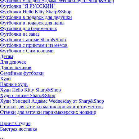
Футболка Уэнсдей Аддамс Wednesday от Sharp&Shop
Футболки "Я РУССКИЙ"
Футболки Hello Kitty Sharp&Shop
Футболки в подарок для дедушки
Футболки в подарок для папы
Футболки для беременных
Футболки на заказ
Футболки с аниме Sharp&Shop
Футболки с принтами из мемов
Футболки с Симпсонами
Детям
Для девочек
Для мальчиков
Семейные футболки
Худи
Парные худи
Худи Hello Kitty Sharp&Shop
Худи с аниме Sharp&Shop
Худи Уэнсдей Аддамс Wednesday от Sharp&Shop
Станки для заточки маникюрных инструментов
Станки для заточки парикмахерских ножниц
Принт Студия
Быстрая доставка