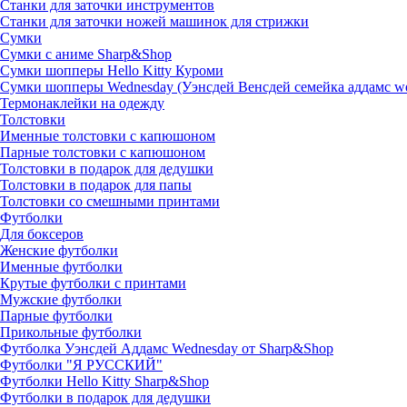
Станки для заточки инструментов
Станки для заточки ножей машинок для стрижки
Сумки
Сумки с аниме Sharp&Shop
Сумки шопперы Hello Kitty Куроми
Сумки шопперы Wednesday (Уэнсдей Венсдей семейка аддамс w
Термонаклейки на одежду
Толстовки
Именные толстовки с капюшоном
Парные толстовки с капюшоном
Толстовки в подарок для дедушки
Толстовки в подарок для папы
Толстовки со смешными принтами
Футболки
Для боксеров
Женские футболки
Именные футболки
Крутые футболки с принтами
Мужские футболки
Парные футболки
Прикольные футболки
Футболка Уэнсдей Аддамс Wednesday от Sharp&Shop
Футболки "Я РУССКИЙ"
Футболки Hello Kitty Sharp&Shop
Футболки в подарок для дедушки