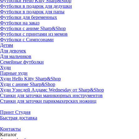
Футболки Hello Kitty Sharp&Shop
Футболки в подарок для дедушки
Футболки в подарок для папы
Футболки для беременных
Футболки на заказ
Футболки с аниме Sharp&Shop
Футболки с принтами из мемов
Футболки с Симпсонами
Детям
Для девочек
Для мальчиков
Семейные футболки
Худи
Парные худи
Худи Hello Kitty Sharp&Shop
Худи с аниме Sharp&Shop
Худи Уэнсдей Аддамс Wednesday от Sharp&Shop
Станки для заточки маникюрных инструментов
Станки для заточки парикмахерских ножниц
Принт Студия
Быстрая доставка
Контакты
Каталог