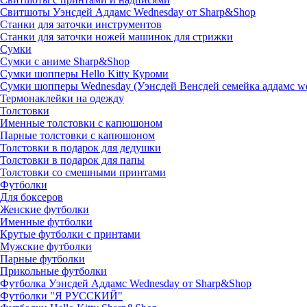
Свитшоты Уэнсдей Аддамс Wednesday от Sharp&Shop
Станки для заточки инструментов
Станки для заточки ножей машинок для стрижки
Сумки
Сумки с аниме Sharp&Shop
Сумки шопперы Hello Kitty Куроми
Сумки шопперы Wednesday (Уэнсдей Венсдей семейка аддамс w
Термонаклейки на одежду
Толстовки
Именные толстовки с капюшоном
Парные толстовки с капюшоном
Толстовки в подарок для дедушки
Толстовки в подарок для папы
Толстовки со смешными принтами
Футболки
Для боксеров
Женские футболки
Именные футболки
Крутые футболки с принтами
Мужские футболки
Парные футболки
Прикольные футболки
Футболка Уэнсдей Аддамс Wednesday от Sharp&Shop
Футболки "Я РУССКИЙ"