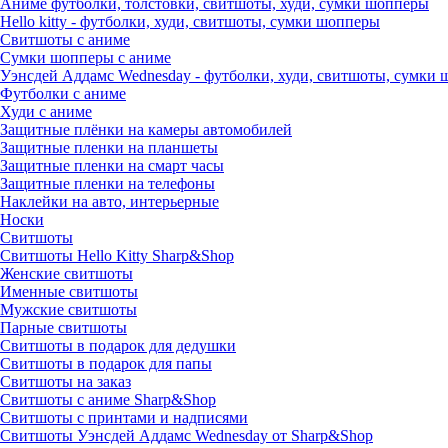
Аниме футболки, толстовки, свитшоты, худи, сумки шопперы
Hello kitty - футболки, худи, свитшоты, сумки шопперы
Свитшоты с аниме
Сумки шопперы с аниме
Уэнсдей Аддамс Wednesday - футболки, худи, свитшоты, сумки
Футболки с аниме
Худи с аниме
Защитные плёнки на камеры автомобилей
Защитные пленки на планшеты
Защитные пленки на смарт часы
Защитные пленки на телефоны
Наклейки на авто, интерьерные
Носки
Свитшоты
Cвитшоты Hello Kitty Sharp&Shop
Женские свитшоты
Именные свитшоты
Мужские свитшоты
Парные свитшоты
Свитшоты в подарок для дедушки
Свитшоты в подарок для папы
Свитшоты на заказ
Свитшоты с аниме Sharp&Shop
Свитшоты с принтами и надписями
Свитшоты Уэнсдей Аддамс Wednesday от Sharp&Shop