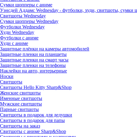
Сумки шопперы с аниме
Уэнсдей Аддамс Wednesday - футболки, худи, свитшоты, сумки
Свитшоты Wednesday
Сумки шопперы Wednesday
Футболки Wednesday
Худи Wednesday
Футболки с аниме
Худи с аниме
Защитные плёнки на камеры автомобилей
Защитные пленки на планшеты
Защитные пленки на смарт часы
Защитные пленки на телефоны
Наклейки на авто, интерьерные
Носки
Свитшоты
Cвитшоты Hello Kitty Sharp&Shop
Женские свитшоты
Именные свитшоты
Мужские свитшоты
Парные свитшоты
Свитшоты в подарок для дедушки
Свитшоты в подарок для папы
Свитшоты на заказ
Свитшоты с аниме Sharp&Shop
Свитшоты с принтами и надписями