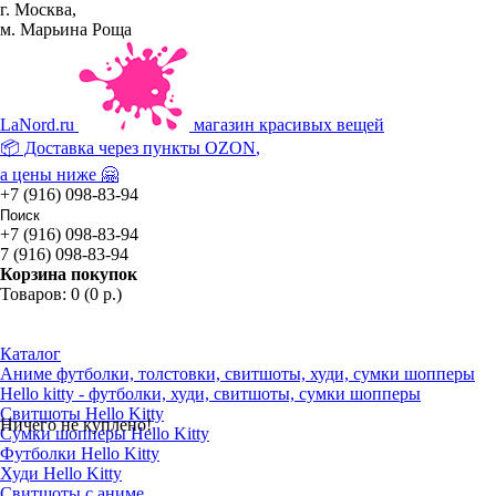
г. Москва,
м. Марьина Роща
La
Nord.ru
магазин красивых вещей
📦 Доставка через пункты
OZON
,
а цены ниже 🤗
+7 (916) 098-83-94
+7 (916) 098-83-94
7 (916) 098-83-94
Корзина покупок
Товаров: 0 (0 р.)
Каталог
Аниме футболки, толстовки, свитшоты, худи, сумки шопперы
Hello kitty - футболки, худи, свитшоты, сумки шопперы
Свитшоты Hello Kitty
Ничего не куплено!
Сумки шопперы Hello Kitty
Футболки Hello Kitty
Худи Hello Kitty
Свитшоты с аниме