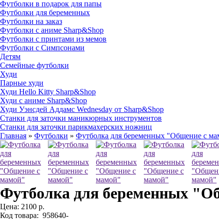
Футболки в подарок для папы
Футболки для беременных
Футболки на заказ
Футболки с аниме Sharp&Shop
Футболки с принтами из мемов
Футболки с Симпсонами
Детям
Семейные футболки
Худи
Парные худи
Худи Hello Kitty Sharp&Shop
Худи с аниме Sharp&Shop
Худи Уэнсдей Аддамс Wednesday от Sharp&Shop
Станки для заточки маникюрных инструментов
Станки для заточки парикмахерских ножниц
Главная
»
Футболки
»
Футболка для беременных "Общение с ма
Футболка для беременных "О
Цена:
2100 р.
Код товара:
958640-