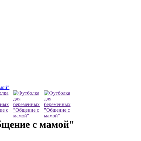
мой"
бщение с мамой"