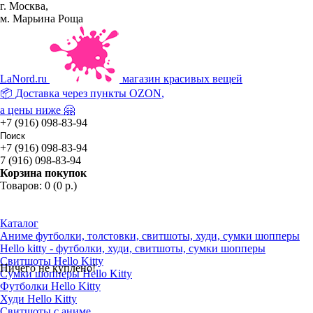
г. Москва,
м. Марьина Роща
La
Nord.ru
магазин красивых вещей
📦 Доставка через пункты
OZON
,
а цены ниже 🤗
+7 (916) 098-83-94
+7 (916) 098-83-94
7 (916) 098-83-94
Корзина покупок
Товаров: 0 (0 р.)
Каталог
Аниме футболки, толстовки, свитшоты, худи, сумки шопперы
Hello kitty - футболки, худи, свитшоты, сумки шопперы
Свитшоты Hello Kitty
Ничего не куплено!
Сумки шопперы Hello Kitty
Футболки Hello Kitty
Худи Hello Kitty
Свитшоты с аниме