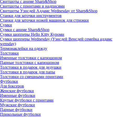
Свитшоты с аниме Sharp&Shop
Свитшоты с принтами и надписями
Свитшоты Уэнсдей Аддамс Wednesday от Sharp&Shop
Станки для заточки инструментов
Станки для заточки ножей машинок для стрижки
Сумки
Сумки с аниме Sharp&Shop
Сумки шопперы Hello Kitty Куроми
Сумки шопперы Wednesday (Уэнсдей Венсдей семейка аддамс
wensday)
Термонаклейки на одежду
Толстовки
Именные толстовки с капюшоном
Парные толстовки с капюшоном
Толстовки в подарок для дедушки
Толстовки в подарок для папы
Толстовки со смешными принтами
Футболки
Для боксеров
Женские футболки
Именные футболки
Крутые футболки с принтами
Мужские футболки
Парные футболки
Прикольные футболки