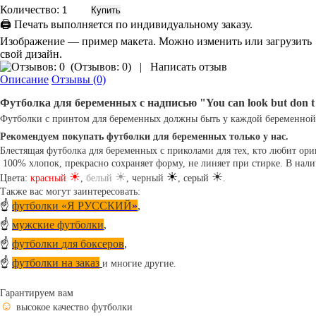
Количество:
🖨 Печать выполняется по индивидуальному заказу.
Изображение — пример макета. Можно изменить или загрузить
свой дизайн.
(
Отзывов: 0
)
|
Написать отзыв
Описание
Отзывы (0)
Футболка
для
беременных
с
надписью
"
You
can
look
but
don
t
Футболки
с
принтом
для
беременных
должны
быть
у
каждой
беременной
Рекомендуем
покупать
футболки
для
беременных
только
у
нас
.
Блестящая
футболка
для
беременных
с
приколами
для
тех
,
кто
любит
ори
100
%
хлопок
,
прекрасно
сохраняет
форму
,
не
линяет
при
стирке
.
В
нали
☀
☀
☀
☀
Цвета
:
красный
,
белый
, черный
,
серый
.
Также
вас
могут
заинтересовать
:
☝ 
футболки
«
Я
РУССКИЙ
»
,
☝ 
мужские
футболки
,
☝ 
футболки
для
боксеров
,
☝ 
футболки
на
заказ
и
многие
другие
.
Гарантируем
вам
☺ 
высокое
качество
футболки