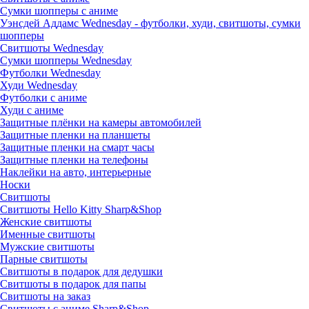
Сумки шопперы с аниме
Уэнсдей Аддамс Wednesday - футболки, худи, свитшоты, сумки
шопперы
Свитшоты Wednesday
Сумки шопперы Wednesday
Футболки Wednesday
Худи Wednesday
Футболки с аниме
Худи с аниме
Защитные плёнки на камеры автомобилей
Защитные пленки на планшеты
Защитные пленки на смарт часы
Защитные пленки на телефоны
Наклейки на авто, интерьерные
Носки
Свитшоты
Cвитшоты Hello Kitty Sharp&Shop
Женские свитшоты
Именные свитшоты
Мужские свитшоты
Парные свитшоты
Свитшоты в подарок для дедушки
Свитшоты в подарок для папы
Свитшоты на заказ
Свитшоты с аниме Sharp&Shop