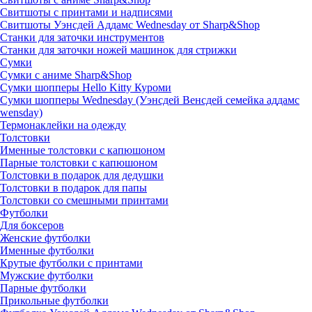
Свитшоты с принтами и надписями
Свитшоты Уэнсдей Аддамс Wednesday от Sharp&Shop
Станки для заточки инструментов
Станки для заточки ножей машинок для стрижки
Сумки
Сумки с аниме Sharp&Shop
Сумки шопперы Hello Kitty Куроми
Сумки шопперы Wednesday (Уэнсдей Венсдей семейка аддамс
wensday)
Термонаклейки на одежду
Толстовки
Именные толстовки с капюшоном
Парные толстовки с капюшоном
Толстовки в подарок для дедушки
Толстовки в подарок для папы
Толстовки со смешными принтами
Футболки
Для боксеров
Женские футболки
Именные футболки
Крутые футболки с принтами
Мужские футболки
Парные футболки
Прикольные футболки