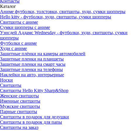
Контакты
Каталог
Аниме футболки, толстовки, свитшоты, худи, сумки шопперы
Hello kitty - футболки, худи, свитшоты, сумки шопперы
Свитшоты с аниме
Сумки шопперы с аниме
Уэнсдей Аддамс Wednesday - футболки, худи, свитшоты, сумки
шопперы
Футболки с аниме
Худи с аниме
Защитные плёнки на камеры автомобилей
Защитные пленки на планшеты
Защитные пленки на смарт часы
Защитные пленки на телефоны
Наклейки на авто, интерьерные
Носки
Свитшоты
Cвитшоты Hello Kitty Sharp&Shop
Женские свитшоты
Именные свитшоты
Мужские свитшоты
Парные свитшоты
Свитшоты в подарок для дедушки
Свитшоты в подарок для папы
Свитшоты на заказ