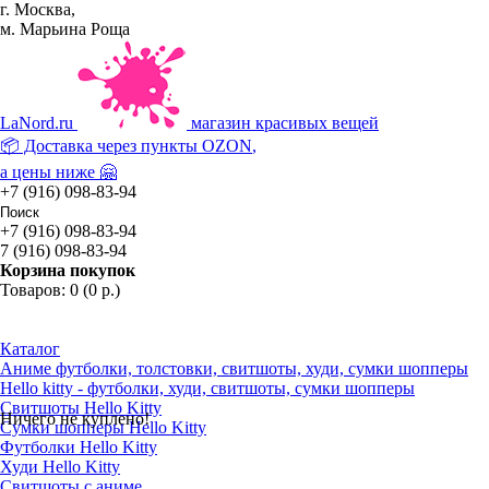
г. Москва,
м. Марьина Роща
La
Nord.ru
магазин красивых вещей
📦 Доставка через пункты
OZON
,
а цены ниже 🤗
+7 (916) 098-83-94
+7 (916) 098-83-94
7 (916) 098-83-94
Корзина покупок
Товаров: 0 (0 р.)
Каталог
Аниме футболки, толстовки, свитшоты, худи, сумки шопперы
Hello kitty - футболки, худи, свитшоты, сумки шопперы
Свитшоты Hello Kitty
Ничего не куплено!
Сумки шопперы Hello Kitty
Футболки Hello Kitty
Худи Hello Kitty
Свитшоты с аниме