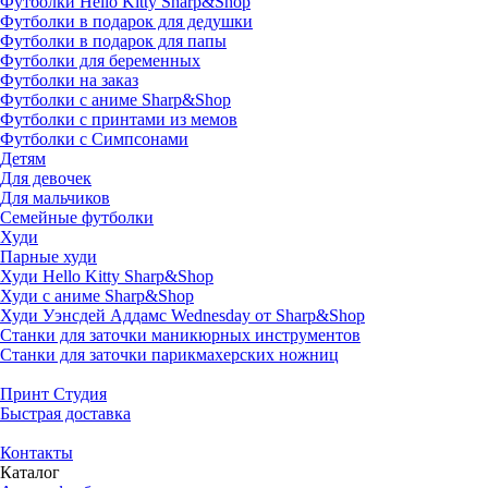
Футболки Hello Kitty Sharp&Shop
Футболки в подарок для дедушки
Футболки в подарок для папы
Футболки для беременных
Футболки на заказ
Футболки с аниме Sharp&Shop
Футболки с принтами из мемов
Футболки с Симпсонами
Детям
Для девочек
Для мальчиков
Семейные футболки
Худи
Парные худи
Худи Hello Kitty Sharp&Shop
Худи с аниме Sharp&Shop
Худи Уэнсдей Аддамс Wednesday от Sharp&Shop
Станки для заточки маникюрных инструментов
Станки для заточки парикмахерских ножниц
Принт Студия
Быстрая доставка
Контакты
Каталог