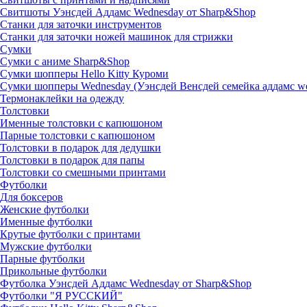
Свитшоты Уэнсдей Аддамс Wednesday от Sharp&Shop
Станки для заточки инструментов
Станки для заточки ножей машинок для стрижки
Сумки
Сумки с аниме Sharp&Shop
Сумки шопперы Hello Kitty Куроми
Сумки шопперы Wednesday (Уэнсдей Венсдей семейка аддамс w
Термонаклейки на одежду
Толстовки
Именные толстовки с капюшоном
Парные толстовки с капюшоном
Толстовки в подарок для дедушки
Толстовки в подарок для папы
Толстовки со смешными принтами
Футболки
Для боксеров
Женские футболки
Именные футболки
Крутые футболки с принтами
Мужские футболки
Парные футболки
Прикольные футболки
Футболка Уэнсдей Аддамс Wednesday от Sharp&Shop
Футболки "Я РУССКИЙ"