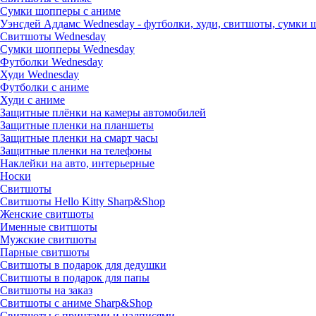
Сумки шопперы с аниме
Уэнсдей Аддамс Wednesday - футболки, худи, свитшоты, сумки
Свитшоты Wednesday
Сумки шопперы Wednesday
Футболки Wednesday
Худи Wednesday
Футболки с аниме
Худи с аниме
Защитные плёнки на камеры автомобилей
Защитные пленки на планшеты
Защитные пленки на смарт часы
Защитные пленки на телефоны
Наклейки на авто, интерьерные
Носки
Свитшоты
Cвитшоты Hello Kitty Sharp&Shop
Женские свитшоты
Именные свитшоты
Мужские свитшоты
Парные свитшоты
Свитшоты в подарок для дедушки
Свитшоты в подарок для папы
Свитшоты на заказ
Свитшоты с аниме Sharp&Shop
Свитшоты с принтами и надписями