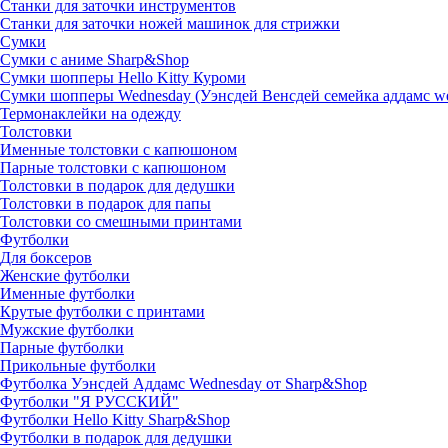
Станки для заточки инструментов
Станки для заточки ножей машинок для стрижки
Сумки
Сумки с аниме Sharp&Shop
Сумки шопперы Hello Kitty Куроми
Сумки шопперы Wednesday (Уэнсдей Венсдей семейка аддамс w
Термонаклейки на одежду
Толстовки
Именные толстовки с капюшоном
Парные толстовки с капюшоном
Толстовки в подарок для дедушки
Толстовки в подарок для папы
Толстовки со смешными принтами
Футболки
Для боксеров
Женские футболки
Именные футболки
Крутые футболки с принтами
Мужские футболки
Парные футболки
Прикольные футболки
Футболка Уэнсдей Аддамс Wednesday от Sharp&Shop
Футболки "Я РУССКИЙ"
Футболки Hello Kitty Sharp&Shop
Футболки в подарок для дедушки