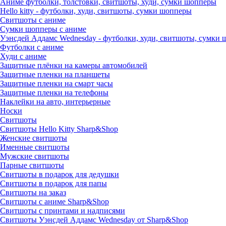
Аниме футболки, толстовки, свитшоты, худи, сумки шопперы
Hello kitty - футболки, худи, свитшоты, сумки шопперы
Свитшоты с аниме
Сумки шопперы с аниме
Уэнсдей Аддамс Wednesday - футболки, худи, свитшоты, сумки
Футболки с аниме
Худи с аниме
Защитные плёнки на камеры автомобилей
Защитные пленки на планшеты
Защитные пленки на смарт часы
Защитные пленки на телефоны
Наклейки на авто, интерьерные
Носки
Свитшоты
Cвитшоты Hello Kitty Sharp&Shop
Женские свитшоты
Именные свитшоты
Мужские свитшоты
Парные свитшоты
Свитшоты в подарок для дедушки
Свитшоты в подарок для папы
Свитшоты на заказ
Свитшоты с аниме Sharp&Shop
Свитшоты с принтами и надписями
Свитшоты Уэнсдей Аддамс Wednesday от Sharp&Shop