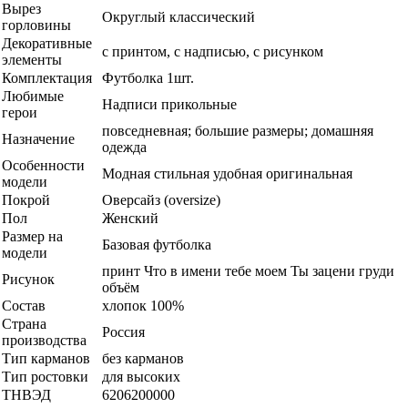
Вырез
Округлый классический
горловины
Декоративные
с принтом, с надписью, с рисунком
элементы
Комплектация
Футболка 1шт.
Любимые
Надписи прикольные
герои
повседневная; большие размеры; домашняя
Назначение
одежда
Особенности
Модная стильная удобная оригинальная
модели
Покрой
Оверсайз (oversize)
Пол
Женский
Размер на
Базовая футболка
модели
принт Что в имени тебе моем Ты зацени груди
Рисунок
объём
Состав
хлопок 100%
Страна
Россия
производства
Тип карманов
без карманов
Тип ростовки
для высоких
ТНВЭД
6206200000