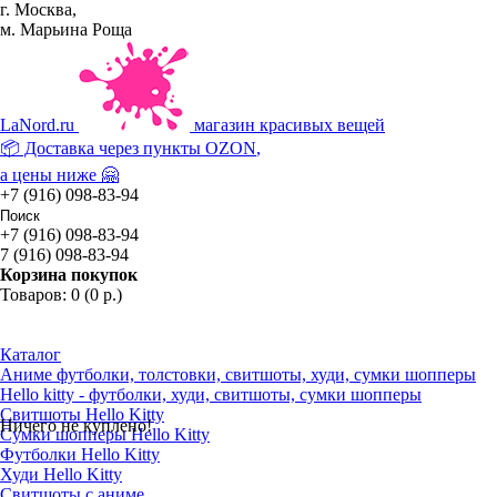
г. Москва,
м. Марьина Роща
La
Nord.ru
магазин красивых вещей
📦 Доставка через пункты
OZON
,
а цены ниже 🤗
+7 (916) 098-83-94
+7 (916) 098-83-94
7 (916) 098-83-94
Корзина покупок
Товаров: 0 (0 р.)
Каталог
Аниме футболки, толстовки, свитшоты, худи, сумки шопперы
Hello kitty - футболки, худи, свитшоты, сумки шопперы
Свитшоты Hello Kitty
Ничего не куплено!
Сумки шопперы Hello Kitty
Футболки Hello Kitty
Худи Hello Kitty
Свитшоты с аниме