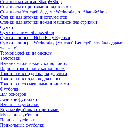
Свитшоты с аниме Sharp&Shop
Свитшоты с принтами и надписями
Свитшоты Уэнсдей Аддамс Wednesday от Sharp&Shop
Станки для заточки инструментов
Станки для заточки ножей машинок для стрижки
Сумки
Сумки с аниме Sharp&Shop
Сумки шопперы Hello Kitty Куроми
Сумки шопперы Wednesday (Уэнсдей Венсдей семейка аддамс
wensday)
Термонаклейки на одежду
Толстовки
Именные толстовки с капюшоном
Парные толстовки с капюшоном
Толстовки в подарок для дедушки
Толстовки в подарок для папы
Толстовки со смешными принтами
Футболки
Для боксеров
Женские футболки
Именные футболки
Крутые футболки с принтами
Мужские футболки
Парные футболки
Прикольные футболки