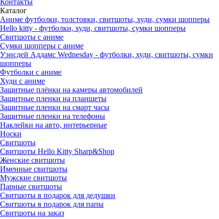
Контакты
Каталог
Аниме футболки, толстовки, свитшоты, худи, сумки шопперы
Hello kitty - футболки, худи, свитшоты, сумки шопперы
Свитшоты с аниме
Сумки шопперы с аниме
Уэнсдей Аддамс Wednesday - футболки, худи, свитшоты, сумки
шопперы
Футболки с аниме
Худи с аниме
Защитные плёнки на камеры автомобилей
Защитные пленки на планшеты
Защитные пленки на смарт часы
Защитные пленки на телефоны
Наклейки на авто, интерьерные
Носки
Свитшоты
Cвитшоты Hello Kitty Sharp&Shop
Женские свитшоты
Именные свитшоты
Мужские свитшоты
Парные свитшоты
Свитшоты в подарок для дедушки
Свитшоты в подарок для папы
Свитшоты на заказ