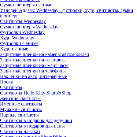
Сумки шопперы с аниме
Уэнсдей Аддамс Wednesday - футболки, худи, свитшоты, сумки
шопперы
Свитшоты Wednesday
Сумки шопперы Wednesday
Футболки Wednesday
Худи Wednesday
Футболки с аниме
Худи с аниме
Защитные плёнки на камеры автомобилей
Защитные пленки на планшеты
Защитные пленки на смарт часы
Защитные пленки на телефоны
Наклейки на авто, интерьерные
Носки
Свитшоты
Cвитшоты Hello Kitty Sharp&Shop
Женские свитшоты
Именные свитшоты
Мужские свитшоты
Парные свитшоты
Свитшоты в подарок для дедушки
Свитшоты в подарок для папы
Свитшоты на заказ
Свитшоты с аниме Sharp&Shop