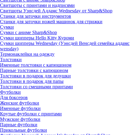
Свитшоты с принтами и надписями
Свитшоты Уэнсдей Аддамс Wednesday от Sharp&Shop
Станки для заточки инструментов
Станки для заточки ножей машинок для стрижки
Сумки
Сумки с аниме Sharp&Shop
Сумки шопперы Hello Kitty Куроми
Сумки шопперы Wednesday (Уэнсдей Венсдей семейка аддамс
wensday)
Термонаклейки на одежду
Толстовки
Именные толстовки с капюшоном
Парные толстовки с капюшоном
Толстовки в подарок для дедушки
Толстовки в подарок для папы
Толстовки со смешными принтами
Футболки
Для боксеров
Женские футболки
Именные футболки
Крутые футболки с принтами
Мужские футболки
Парные футболки
Прикольные футболки