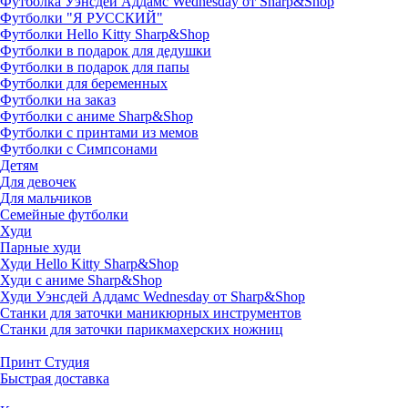
Футболка Уэнсдей Аддамс Wednesday от Sharp&Shop
Футболки "Я РУССКИЙ"
Футболки Hello Kitty Sharp&Shop
Футболки в подарок для дедушки
Футболки в подарок для папы
Футболки для беременных
Футболки на заказ
Футболки с аниме Sharp&Shop
Футболки с принтами из мемов
Футболки с Симпсонами
Детям
Для девочек
Для мальчиков
Семейные футболки
Худи
Парные худи
Худи Hello Kitty Sharp&Shop
Худи с аниме Sharp&Shop
Худи Уэнсдей Аддамс Wednesday от Sharp&Shop
Станки для заточки маникюрных инструментов
Станки для заточки парикмахерских ножниц
Принт Студия
Быстрая доставка