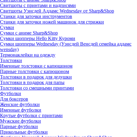
Свитшоты с принтами и надписями
Свитшоты Уэнсдей Аддамс Wednesday от Sharp&Shop
Станки для заточки инструментов
Станки для заточки ножей машинок для стрижки
Сумки
Сумки с аниме Sharp&Shop
Сумки шопперы Hello Kitty Куроми
Сумки шопперы Wednesday (Уэнсдей Венсдей семейка аддамс
wensday)
Термонаклейки на одежду
Толстовки
Именные толстовки с капюшоном
Парные толстовки с капюшоном
Толстовки в подарок для дедушки
Толстовки в подарок для папы
Толстовки со смешными принтами
Футболки
Для боксеров
Женские футболки
Именные футболки
Крутые футболки с принтами
Мужские футболки
Парные футболки
Прикольные футболки