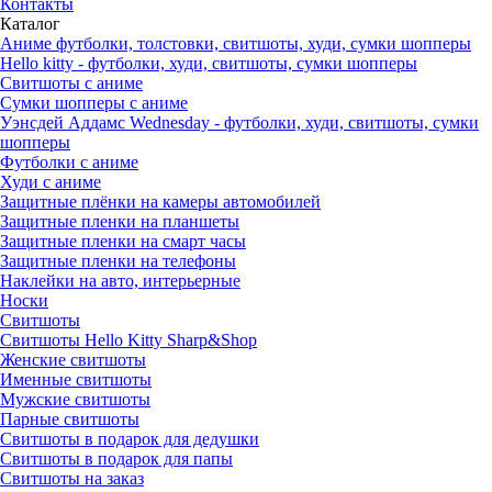
Контакты
Каталог
Аниме футболки, толстовки, свитшоты, худи, сумки шопперы
Hello kitty - футболки, худи, свитшоты, сумки шопперы
Свитшоты с аниме
Сумки шопперы с аниме
Уэнсдей Аддамс Wednesday - футболки, худи, свитшоты, сумки
шопперы
Футболки с аниме
Худи с аниме
Защитные плёнки на камеры автомобилей
Защитные пленки на планшеты
Защитные пленки на смарт часы
Защитные пленки на телефоны
Наклейки на авто, интерьерные
Носки
Свитшоты
Cвитшоты Hello Kitty Sharp&Shop
Женские свитшоты
Именные свитшоты
Мужские свитшоты
Парные свитшоты
Свитшоты в подарок для дедушки
Свитшоты в подарок для папы
Свитшоты на заказ