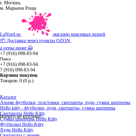
г. Москва,
м. Марьина Роща
La
Nord.ru
магазин красивых вещей
📦 Доставка через пункты
OZON
,
а цены ниже 🤗
+7 (916) 098-83-94
+7 (916) 098-83-94
7 (916) 098-83-94
Корзина покупок
Товаров: 0 (0 р.)
Каталог
Аниме футболки, толстовки, свитшоты, худи, сумки шопперы
Hello kitty - футболки, худи, свитшоты, сумки шопперы
Свитшоты Hello Kitty
Ничего не куплено!
Сумки шопперы Hello Kitty
Футболки Hello Kitty
Худи Hello Kitty
Свитшоты с аниме