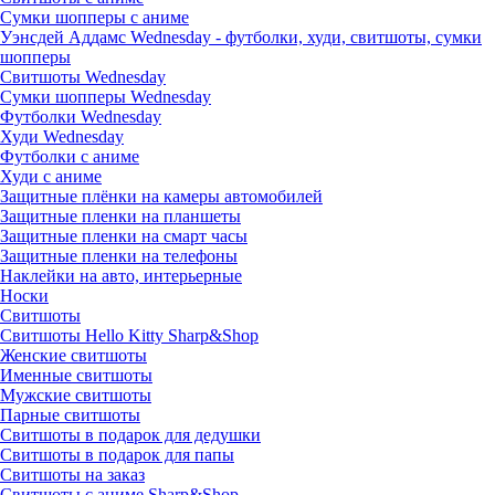
Сумки шопперы с аниме
Уэнсдей Аддамс Wednesday - футболки, худи, свитшоты, сумки
шопперы
Свитшоты Wednesday
Сумки шопперы Wednesday
Футболки Wednesday
Худи Wednesday
Футболки с аниме
Худи с аниме
Защитные плёнки на камеры автомобилей
Защитные пленки на планшеты
Защитные пленки на смарт часы
Защитные пленки на телефоны
Наклейки на авто, интерьерные
Носки
Свитшоты
Cвитшоты Hello Kitty Sharp&Shop
Женские свитшоты
Именные свитшоты
Мужские свитшоты
Парные свитшоты
Свитшоты в подарок для дедушки
Свитшоты в подарок для папы
Свитшоты на заказ
Свитшоты с аниме Sharp&Shop