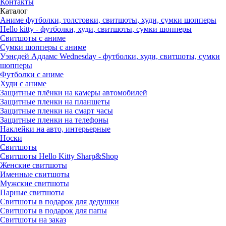
Контакты
Каталог
Аниме футболки, толстовки, свитшоты, худи, сумки шопперы
Hello kitty - футболки, худи, свитшоты, сумки шопперы
Свитшоты с аниме
Сумки шопперы с аниме
Уэнсдей Аддамс Wednesday - футболки, худи, свитшоты, сумки
шопперы
Футболки с аниме
Худи с аниме
Защитные плёнки на камеры автомобилей
Защитные пленки на планшеты
Защитные пленки на смарт часы
Защитные пленки на телефоны
Наклейки на авто, интерьерные
Носки
Свитшоты
Cвитшоты Hello Kitty Sharp&Shop
Женские свитшоты
Именные свитшоты
Мужские свитшоты
Парные свитшоты
Свитшоты в подарок для дедушки
Свитшоты в подарок для папы
Свитшоты на заказ