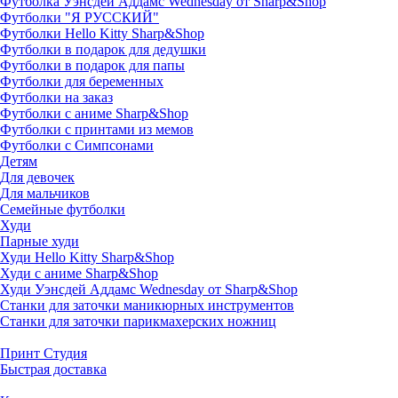
Футболка Уэнсдей Аддамс Wednesday от Sharp&Shop
Футболки "Я РУССКИЙ"
Футболки Hello Kitty Sharp&Shop
Футболки в подарок для дедушки
Футболки в подарок для папы
Футболки для беременных
Футболки на заказ
Футболки с аниме Sharp&Shop
Футболки с принтами из мемов
Футболки с Симпсонами
Детям
Для девочек
Для мальчиков
Семейные футболки
Худи
Парные худи
Худи Hello Kitty Sharp&Shop
Худи с аниме Sharp&Shop
Худи Уэнсдей Аддамс Wednesday от Sharp&Shop
Станки для заточки маникюрных инструментов
Станки для заточки парикмахерских ножниц
Принт Студия
Быстрая доставка