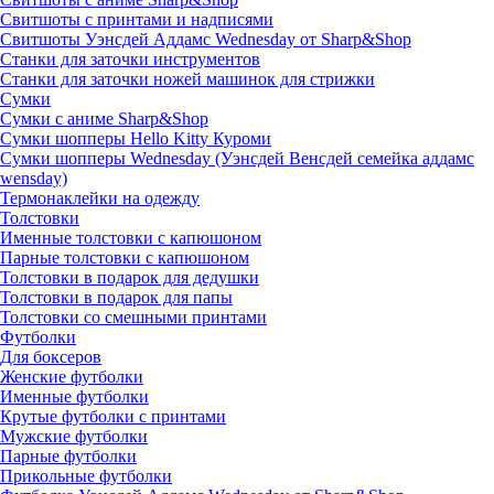
Свитшоты с принтами и надписями
Свитшоты Уэнсдей Аддамс Wednesday от Sharp&Shop
Станки для заточки инструментов
Станки для заточки ножей машинок для стрижки
Сумки
Сумки с аниме Sharp&Shop
Сумки шопперы Hello Kitty Куроми
Сумки шопперы Wednesday (Уэнсдей Венсдей семейка аддамс
wensday)
Термонаклейки на одежду
Толстовки
Именные толстовки с капюшоном
Парные толстовки с капюшоном
Толстовки в подарок для дедушки
Толстовки в подарок для папы
Толстовки со смешными принтами
Футболки
Для боксеров
Женские футболки
Именные футболки
Крутые футболки с принтами
Мужские футболки
Парные футболки
Прикольные футболки