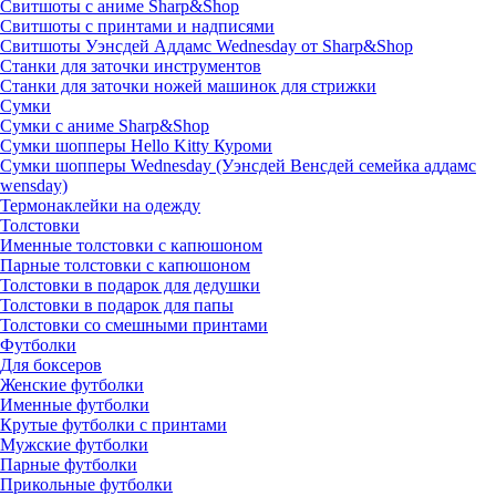
Свитшоты с аниме Sharp&Shop
Свитшоты с принтами и надписями
Свитшоты Уэнсдей Аддамс Wednesday от Sharp&Shop
Станки для заточки инструментов
Станки для заточки ножей машинок для стрижки
Сумки
Сумки с аниме Sharp&Shop
Сумки шопперы Hello Kitty Куроми
Сумки шопперы Wednesday (Уэнсдей Венсдей семейка аддамс
wensday)
Термонаклейки на одежду
Толстовки
Именные толстовки с капюшоном
Парные толстовки с капюшоном
Толстовки в подарок для дедушки
Толстовки в подарок для папы
Толстовки со смешными принтами
Футболки
Для боксеров
Женские футболки
Именные футболки
Крутые футболки с принтами
Мужские футболки
Парные футболки
Прикольные футболки