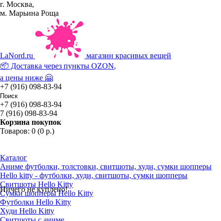
г. Москва,
м. Марьина Роща
La
Nord.ru
магазин красивых вещей
📦 Доставка через пункты
OZON
,
а цены ниже 🤗
+7 (916) 098-83-94
+7 (916) 098-83-94
7 (916) 098-83-94
Корзина покупок
Товаров: 0 (0 р.)
Каталог
Аниме футболки, толстовки, свитшоты, худи, сумки шопперы
Hello kitty - футболки, худи, свитшоты, сумки шопперы
Свитшоты Hello Kitty
Ничего не куплено!
Сумки шопперы Hello Kitty
Футболки Hello Kitty
Худи Hello Kitty
Свитшоты с аниме