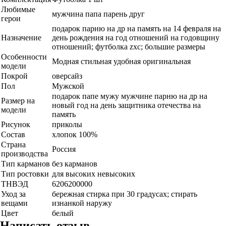
Любимые
мужчина папа парень друг
герои
подарок парню на др на память на 14 февраля на
Назначение
день рождения на год отношений на годовщину
отношений; футболка zxc; большие размеры
Особенности
Модная стильная удобная оригинальная
модели
Покрой
оверсайз
Пол
Мужской
подарок папе мужу мужчине парню на др на
Размер на
новый год на день защитника отечества на
модели
память
Рисунок
приколы
Состав
хлопок 100%
Страна
Россия
производства
Тип карманов
без карманов
Тип ростовки
для высоких невысоких
ТНВЭД
6206200000
Уход за
бережная стирка при 30 градусах; стирать
вещами
изнанкой наружу
Цвет
белый
Написать отзыв