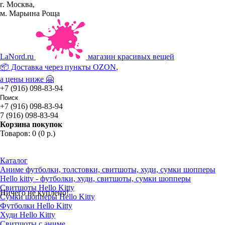
г. Москва,
м. Марьина Роща
La
Nord.ru
магазин красивых вещей
📦 Доставка через пункты
OZON
,
а цены ниже 🤗
+7 (916) 098-83-94
+7 (916) 098-83-94
7 (916) 098-83-94
Корзина покупок
Товаров: 0 (0 р.)
Каталог
Аниме футболки, толстовки, свитшоты, худи, сумки шопперы
Hello kitty - футболки, худи, свитшоты, сумки шопперы
Свитшоты Hello Kitty
Ничего не куплено!
Сумки шопперы Hello Kitty
Футболки Hello Kitty
Худи Hello Kitty
Свитшоты с аниме