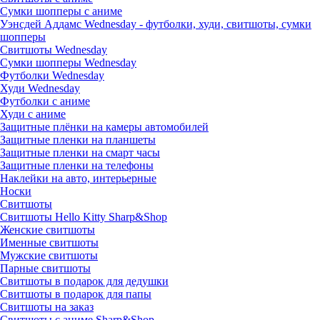
Сумки шопперы с аниме
Уэнсдей Аддамс Wednesday - футболки, худи, свитшоты, сумки
шопперы
Свитшоты Wednesday
Сумки шопперы Wednesday
Футболки Wednesday
Худи Wednesday
Футболки с аниме
Худи с аниме
Защитные плёнки на камеры автомобилей
Защитные пленки на планшеты
Защитные пленки на смарт часы
Защитные пленки на телефоны
Наклейки на авто, интерьерные
Носки
Свитшоты
Cвитшоты Hello Kitty Sharp&Shop
Женские свитшоты
Именные свитшоты
Мужские свитшоты
Парные свитшоты
Свитшоты в подарок для дедушки
Свитшоты в подарок для папы
Свитшоты на заказ
Свитшоты с аниме Sharp&Shop