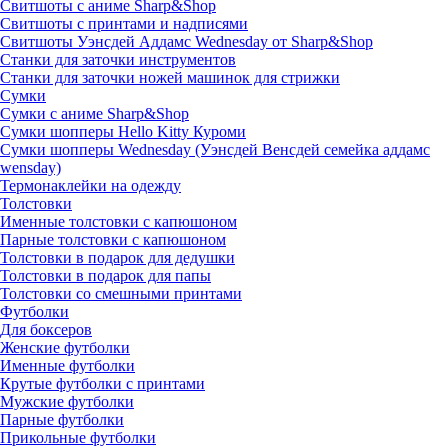
Свитшоты с аниме Sharp&Shop
Свитшоты с принтами и надписями
Свитшоты Уэнсдей Аддамс Wednesday от Sharp&Shop
Станки для заточки инструментов
Станки для заточки ножей машинок для стрижки
Сумки
Сумки с аниме Sharp&Shop
Сумки шопперы Hello Kitty Куроми
Сумки шопперы Wednesday (Уэнсдей Венсдей семейка аддамс
wensday)
Термонаклейки на одежду
Толстовки
Именные толстовки с капюшоном
Парные толстовки с капюшоном
Толстовки в подарок для дедушки
Толстовки в подарок для папы
Толстовки со смешными принтами
Футболки
Для боксеров
Женские футболки
Именные футболки
Крутые футболки с принтами
Мужские футболки
Парные футболки
Прикольные футболки