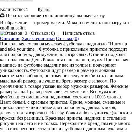
Количество:
🖨 Печать выполняется по индивидуальному заказу.
Изображение — пример макета. Можно изменить или загрузить
свой дизайн.
(
Отзывов: 0
)
|
Написать отзыв
Описание
Характеристики
Отзывы (0)
Прикольная, смешная мужская футболка с надписью "Hurry up
and take your time". Футболка с прикольным принтом подходит
для подростков, для мужчин, для взрослых. Отлично подходит
как подарок на День Рождения папе, парню, мужу. Прикольная
надпись на футболке выделит вас из толпы и подчеркнет
уникальность. Футболки идут размер в размер и должны
смотреться свободно, поэтому не следует выбирать слишком
маленький размер, а лучше выбрать размер с запасом. По
умолчанию в товаре указан выбор мужских размеров. Женские
размеры - на 1 размер меньше чем мужские. Все мужские
футболки со смешными надписями состоят из 100% хлопка.
Цвет: белый, с красным принтом. Яркие, модные, смешные и
прикольные майки аниме для подростков, для мальчиков,
девочек и для взрослых. Все футболки anime - унисекс (женски и
мужски без разницы). Красивые принты, надписи и стильные
рисунки на лето и не только. Переходите в бренд там еще много
чего интересного есть: топы и футболки с длинным рукавом и