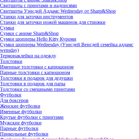
Свитшоты с принтами и надписями
Свитшоты Уэнсдей Аддамс Wednesday от Sharp&Shop
Станки для заточки инструментов
Станки для заточки ножей машинок для стрижки
Сумки
Сумки с аниме Sharp&Shop
Сумки шопперы Hello Kitty Куроми
Сумки шопперы Wednesday (Уэнсдей Венсдей семейка аддамс
wensday)
Термонаклейки на одежду
Толстовки
Именные толстовки с капюшоном
Парные толстовки с капюшоном
Толстовки в подарок для дедушки
Толстовки в подарок для папы
Толстовки со смешными принтами
Футболки
Для боксеров
Женские футболки
Именные футболки
Крутые футболки с принтами
Мужские футболки
Парные футболки
Прикольные футболки