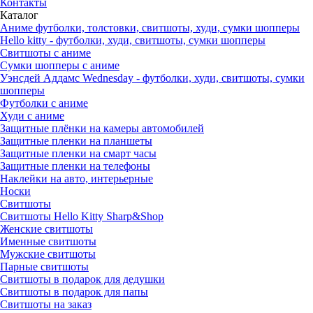
Контакты
Каталог
Аниме футболки, толстовки, свитшоты, худи, сумки шопперы
Hello kitty - футболки, худи, свитшоты, сумки шопперы
Свитшоты с аниме
Сумки шопперы с аниме
Уэнсдей Аддамс Wednesday - футболки, худи, свитшоты, сумки
шопперы
Футболки с аниме
Худи с аниме
Защитные плёнки на камеры автомобилей
Защитные пленки на планшеты
Защитные пленки на смарт часы
Защитные пленки на телефоны
Наклейки на авто, интерьерные
Носки
Свитшоты
Cвитшоты Hello Kitty Sharp&Shop
Женские свитшоты
Именные свитшоты
Мужские свитшоты
Парные свитшоты
Свитшоты в подарок для дедушки
Свитшоты в подарок для папы
Свитшоты на заказ