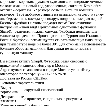
короткие, с коротким рукавом худи лонгслив широкие мемные
молодежная, на новый год, укороченные, свитшот. Кто любит
oversize - берите на 1-2 размера больше. Есть 3xl больших
размеров. Твоё любимое с аниме на демисезон, на лето, на зиму
для беременных, одежда для подруг, подростковые, для парней.
Базовые футболкт и топы подходят всем! Твое отличное
настроение - твой вид! Прикольные однотонные футболки
Sharp& - отличная пляжная одежда. Фудболки подходят для
мальчика для девочки. Производство не Турция или Италия, а
Россия! Футболки рекомендуется стирать вывернув наизнанку
при температуре воды не более 30°. Для отжима не использовать
большие обороты машинки. Для сушки не использовать
сушильную машину.
Вы можете купить Sharp& Футболка белая оверсайз с
прикольной надписью Hurry up в Москве.
Адрес пункта самовывоза в городе Москве уточняйте у
операторов по телефону 8-800-333-39-28
Доставка по России СДЕКом.
Основные характеристики
Вырез
округлый классический
горловины
Декоративные
с принтом, с надписью, с рисунком
элементы
Комплектация
Футболка 1 шт