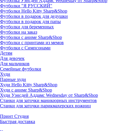
Футболка Уэнсдей Аддамс Wednesday от Sharp&Shop
Футболки "Я РУССКИЙ"
Футболки Hello Kitty Sharp&Shop
Футболки в подарок для дедушки
Футболки в подарок для папы
Футболки для беременных
Футболки на заказ
Футболки с аниме Sharp&Shop
Футболки с принтами из мемов
Футболки с Симпсонами
Детям
Для девочек
Для мальчиков
Семейные футболки
Худи
Парные худи
Худи Hello Kitty Sharp&Shop
Худи с аниме Sharp&Shop
Худи Уэнсдей Аддамс Wednesday от Sharp&Shop
Станки для заточки маникюрных инструментов
Станки для заточки парикмахерских ножниц
Принт Студия
Быстрая доставка