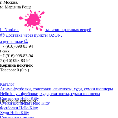
г. Москва,
м. Марьина Роща
La
Nord.ru
магазин красивых вещей
📦 Доставка через пункты
OZON
,
а цены ниже 🤗
+7 (916) 098-83-94
+7 (916) 098-83-94
7 (916) 098-83-94
Корзина покупок
Товаров: 0 (0 р.)
Каталог
Аниме футболки, толстовки, свитшоты, худи, сумки шопперы
Hello kitty - футболки, худи, свитшоты, сумки шопперы
Свитшоты Hello Kitty
Ничего не куплено!
Сумки шопперы Hello Kitty
Футболки Hello Kitty
Худи Hello Kitty
Свитшоты с аниме