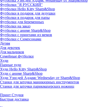
Футболка Уэнсдей Аддамс Wednesday от Sharp&Shop
Футболки "Я РУССКИЙ"
Футболки Hello Kitty Sharp&Shop
Футболки в подарок для дедушки
Футболки в подарок для папы
Футболки для беременных
Футболки на заказ
Футболки с аниме Sharp&Shop
Футболки с принтами из мемов
Футболки с Симпсонами
Детям
Для девочек
Для мальчиков
Семейные футболки
Худи
Парные худи
Худи Hello Kitty Sharp&Shop
Худи с аниме Sharp&Shop
Худи Уэнсдей Аддамс Wednesday от Sharp&Shop
Станки для заточки маникюрных инструментов
Станки для заточки парикмахерских ножниц
Принт Студия
Быстрая доставка