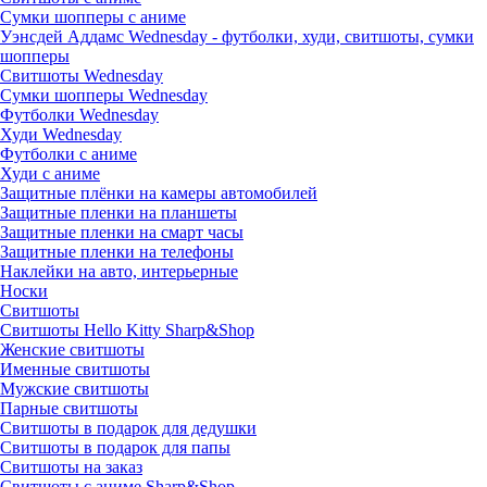
Сумки шопперы с аниме
Уэнсдей Аддамс Wednesday - футболки, худи, свитшоты, сумки
шопперы
Свитшоты Wednesday
Сумки шопперы Wednesday
Футболки Wednesday
Худи Wednesday
Футболки с аниме
Худи с аниме
Защитные плёнки на камеры автомобилей
Защитные пленки на планшеты
Защитные пленки на смарт часы
Защитные пленки на телефоны
Наклейки на авто, интерьерные
Носки
Свитшоты
Cвитшоты Hello Kitty Sharp&Shop
Женские свитшоты
Именные свитшоты
Мужские свитшоты
Парные свитшоты
Свитшоты в подарок для дедушки
Свитшоты в подарок для папы
Свитшоты на заказ
Свитшоты с аниме Sharp&Shop