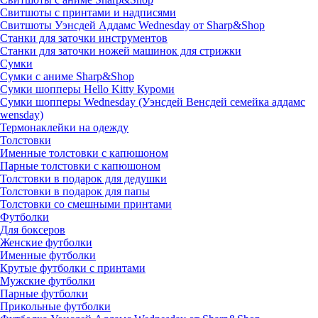
Свитшоты с принтами и надписями
Свитшоты Уэнсдей Аддамс Wednesday от Sharp&Shop
Станки для заточки инструментов
Станки для заточки ножей машинок для стрижки
Сумки
Сумки с аниме Sharp&Shop
Сумки шопперы Hello Kitty Куроми
Сумки шопперы Wednesday (Уэнсдей Венсдей семейка аддамс
wensday)
Термонаклейки на одежду
Толстовки
Именные толстовки с капюшоном
Парные толстовки с капюшоном
Толстовки в подарок для дедушки
Толстовки в подарок для папы
Толстовки со смешными принтами
Футболки
Для боксеров
Женские футболки
Именные футболки
Крутые футболки с принтами
Мужские футболки
Парные футболки
Прикольные футболки