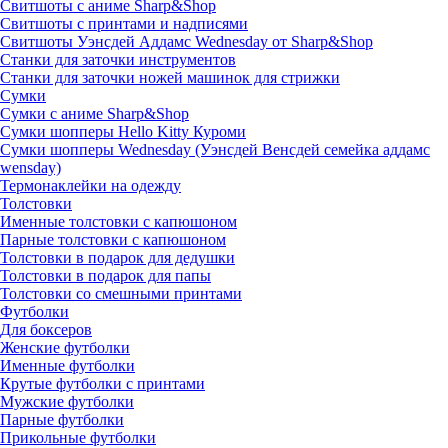
Свитшоты с аниме Sharp&Shop
Свитшоты с принтами и надписями
Свитшоты Уэнсдей Аддамс Wednesday от Sharp&Shop
Станки для заточки инструментов
Станки для заточки ножей машинок для стрижки
Сумки
Сумки с аниме Sharp&Shop
Сумки шопперы Hello Kitty Куроми
Сумки шопперы Wednesday (Уэнсдей Венсдей семейка аддамс
wensday)
Термонаклейки на одежду
Толстовки
Именные толстовки с капюшоном
Парные толстовки с капюшоном
Толстовки в подарок для дедушки
Толстовки в подарок для папы
Толстовки со смешными принтами
Футболки
Для боксеров
Женские футболки
Именные футболки
Крутые футболки с принтами
Мужские футболки
Парные футболки
Прикольные футболки