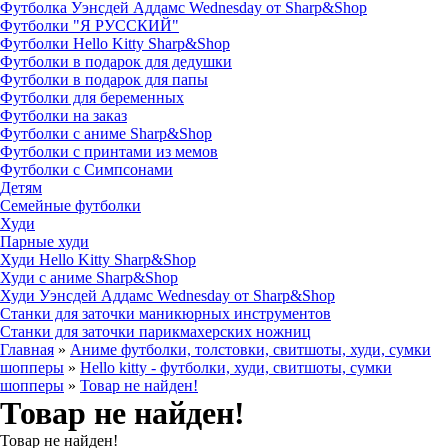
Футболка Уэнсдей Аддамс Wednesday от Sharp&Shop
Футболки "Я РУССКИЙ"
Футболки Hello Kitty Sharp&Shop
Футболки в подарок для дедушки
Футболки в подарок для папы
Футболки для беременных
Футболки на заказ
Футболки с аниме Sharp&Shop
Футболки с принтами из мемов
Футболки с Симпсонами
Детям
Семейные футболки
Худи
Парные худи
Худи Hello Kitty Sharp&Shop
Худи с аниме Sharp&Shop
Худи Уэнсдей Аддамс Wednesday от Sharp&Shop
Станки для заточки маникюрных инструментов
Станки для заточки парикмахерских ножниц
Главная
»
Аниме футболки, толстовки, свитшоты, худи, сумки
шопперы
»
Hello kitty - футболки, худи, свитшоты, сумки
шопперы
»
Товар не найден!
Товар не найден!
Товар не найден!