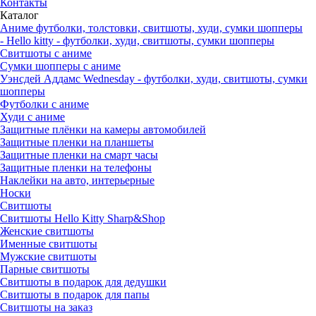
Контакты
Каталог
Аниме футболки, толстовки, свитшоты, худи, сумки шопперы
- Hello kitty - футболки, худи, свитшоты, сумки шопперы
Свитшоты с аниме
Сумки шопперы с аниме
Уэнсдей Аддамс Wednesday - футболки, худи, свитшоты, сумки
шопперы
Футболки с аниме
Худи с аниме
Защитные плёнки на камеры автомобилей
Защитные пленки на планшеты
Защитные пленки на смарт часы
Защитные пленки на телефоны
Наклейки на авто, интерьерные
Носки
Свитшоты
Cвитшоты Hello Kitty Sharp&Shop
Женские свитшоты
Именные свитшоты
Мужские свитшоты
Парные свитшоты
Свитшоты в подарок для дедушки
Свитшоты в подарок для папы
Свитшоты на заказ