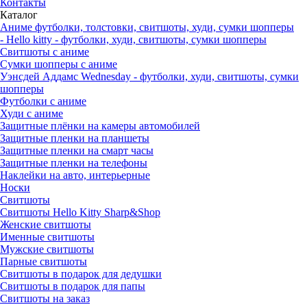
Контакты
Каталог
Аниме футболки, толстовки, свитшоты, худи, сумки шопперы
- Hello kitty - футболки, худи, свитшоты, сумки шопперы
Свитшоты с аниме
Сумки шопперы с аниме
Уэнсдей Аддамс Wednesday - футболки, худи, свитшоты, сумки
шопперы
Футболки с аниме
Худи с аниме
Защитные плёнки на камеры автомобилей
Защитные пленки на планшеты
Защитные пленки на смарт часы
Защитные пленки на телефоны
Наклейки на авто, интерьерные
Носки
Свитшоты
Cвитшоты Hello Kitty Sharp&Shop
Женские свитшоты
Именные свитшоты
Мужские свитшоты
Парные свитшоты
Свитшоты в подарок для дедушки
Свитшоты в подарок для папы
Свитшоты на заказ