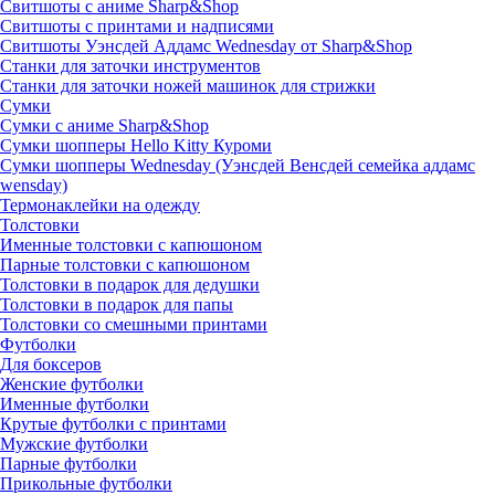
Свитшоты с аниме Sharp&Shop
Свитшоты с принтами и надписями
Свитшоты Уэнсдей Аддамс Wednesday от Sharp&Shop
Станки для заточки инструментов
Станки для заточки ножей машинок для стрижки
Сумки
Сумки с аниме Sharp&Shop
Сумки шопперы Hello Kitty Куроми
Сумки шопперы Wednesday (Уэнсдей Венсдей семейка аддамс
wensday)
Термонаклейки на одежду
Толстовки
Именные толстовки с капюшоном
Парные толстовки с капюшоном
Толстовки в подарок для дедушки
Толстовки в подарок для папы
Толстовки со смешными принтами
Футболки
Для боксеров
Женские футболки
Именные футболки
Крутые футболки с принтами
Мужские футболки
Парные футболки
Прикольные футболки