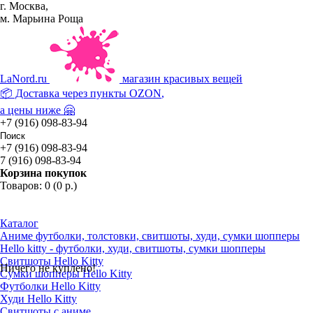
г. Москва,
м. Марьина Роща
La
Nord.ru
магазин красивых вещей
📦 Доставка через пункты
OZON
,
а цены ниже 🤗
+7 (916) 098-83-94
+7 (916) 098-83-94
7 (916) 098-83-94
Корзина покупок
Товаров: 0 (0 р.)
Каталог
Аниме футболки, толстовки, свитшоты, худи, сумки шопперы
Hello kitty - футболки, худи, свитшоты, сумки шопперы
Свитшоты Hello Kitty
Ничего не куплено!
Сумки шопперы Hello Kitty
Футболки Hello Kitty
Худи Hello Kitty
Свитшоты с аниме