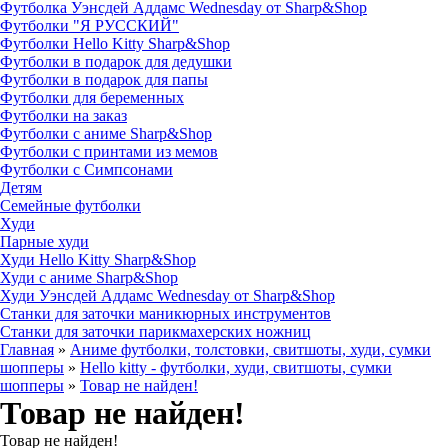
Футболка Уэнсдей Аддамс Wednesday от Sharp&Shop
Футболки "Я РУССКИЙ"
Футболки Hello Kitty Sharp&Shop
Футболки в подарок для дедушки
Футболки в подарок для папы
Футболки для беременных
Футболки на заказ
Футболки с аниме Sharp&Shop
Футболки с принтами из мемов
Футболки с Симпсонами
Детям
Семейные футболки
Худи
Парные худи
Худи Hello Kitty Sharp&Shop
Худи с аниме Sharp&Shop
Худи Уэнсдей Аддамс Wednesday от Sharp&Shop
Станки для заточки маникюрных инструментов
Станки для заточки парикмахерских ножниц
Главная
»
Аниме футболки, толстовки, свитшоты, худи, сумки
шопперы
»
Hello kitty - футболки, худи, свитшоты, сумки
шопперы
»
Товар не найден!
Товар не найден!
Товар не найден!