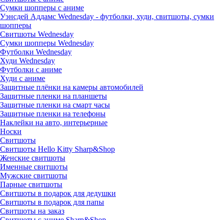
Сумки шопперы с аниме
Уэнсдей Аддамс Wednesday - футболки, худи, свитшоты, сумки
шопперы
Свитшоты Wednesday
Сумки шопперы Wednesday
Футболки Wednesday
Худи Wednesday
Футболки с аниме
Худи с аниме
Защитные плёнки на камеры автомобилей
Защитные пленки на планшеты
Защитные пленки на смарт часы
Защитные пленки на телефоны
Наклейки на авто, интерьерные
Носки
Свитшоты
Cвитшоты Hello Kitty Sharp&Shop
Женские свитшоты
Именные свитшоты
Мужские свитшоты
Парные свитшоты
Свитшоты в подарок для дедушки
Свитшоты в подарок для папы
Свитшоты на заказ
Свитшоты с аниме Sharp&Shop