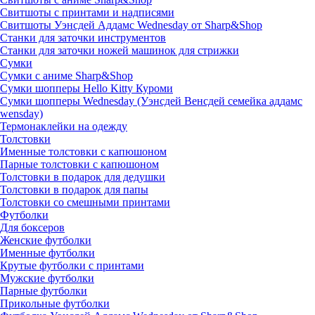
Свитшоты с принтами и надписями
Свитшоты Уэнсдей Аддамс Wednesday от Sharp&Shop
Станки для заточки инструментов
Станки для заточки ножей машинок для стрижки
Сумки
Сумки с аниме Sharp&Shop
Сумки шопперы Hello Kitty Куроми
Сумки шопперы Wednesday (Уэнсдей Венсдей семейка аддамс
wensday)
Термонаклейки на одежду
Толстовки
Именные толстовки с капюшоном
Парные толстовки с капюшоном
Толстовки в подарок для дедушки
Толстовки в подарок для папы
Толстовки со смешными принтами
Футболки
Для боксеров
Женские футболки
Именные футболки
Крутые футболки с принтами
Мужские футболки
Парные футболки
Прикольные футболки