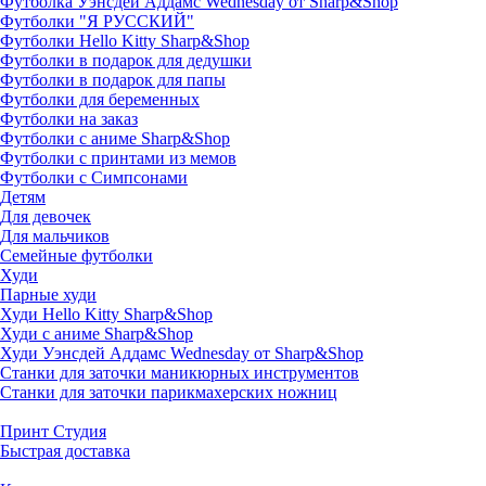
Футболка Уэнсдей Аддамс Wednesday от Sharp&Shop
Футболки "Я РУССКИЙ"
Футболки Hello Kitty Sharp&Shop
Футболки в подарок для дедушки
Футболки в подарок для папы
Футболки для беременных
Футболки на заказ
Футболки с аниме Sharp&Shop
Футболки с принтами из мемов
Футболки с Симпсонами
Детям
Для девочек
Для мальчиков
Семейные футболки
Худи
Парные худи
Худи Hello Kitty Sharp&Shop
Худи с аниме Sharp&Shop
Худи Уэнсдей Аддамс Wednesday от Sharp&Shop
Станки для заточки маникюрных инструментов
Станки для заточки парикмахерских ножниц
Принт Студия
Быстрая доставка