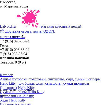
г. Москва,
м. Марьина Роща
La
Nord.ru
магазин красивых вещей
📦 Доставка через пункты
OZON
,
а цены ниже 🤗
+7 (916) 098-83-94
+7 (916) 098-83-94
7 (916) 098-83-94
Корзина покупок
Товаров: 0 (0 р.)
Каталог
Аниме футболки, толстовки, свитшоты, худи, сумки шопперы
Hello kitty - футболки, худи, свитшоты, сумки шопперы
Свитшоты Hello Kitty
Ничего не куплено!
Сумки шопперы Hello Kitty
Футболки Hello Kitty
Худи Hello Kitty
Свитшоты с аниме