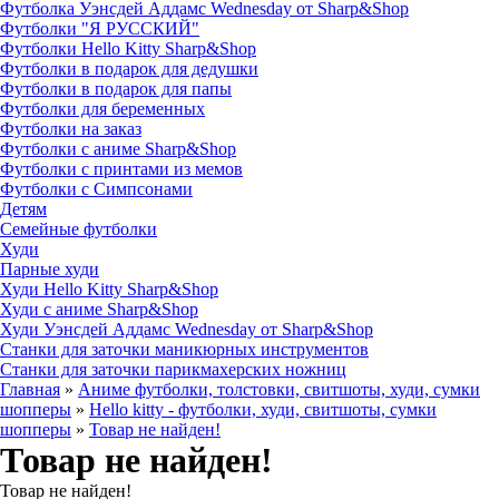
Футболка Уэнсдей Аддамс Wednesday от Sharp&Shop
Футболки "Я РУССКИЙ"
Футболки Hello Kitty Sharp&Shop
Футболки в подарок для дедушки
Футболки в подарок для папы
Футболки для беременных
Футболки на заказ
Футболки с аниме Sharp&Shop
Футболки с принтами из мемов
Футболки с Симпсонами
Детям
Семейные футболки
Худи
Парные худи
Худи Hello Kitty Sharp&Shop
Худи с аниме Sharp&Shop
Худи Уэнсдей Аддамс Wednesday от Sharp&Shop
Станки для заточки маникюрных инструментов
Станки для заточки парикмахерских ножниц
Главная
»
Аниме футболки, толстовки, свитшоты, худи, сумки
шопперы
»
Hello kitty - футболки, худи, свитшоты, сумки
шопперы
»
Товар не найден!
Товар не найден!
Товар не найден!