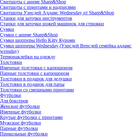
Свитшоты с аниме Sharp&Shop
Свитшоты с принтами и надписями
Свитшоты Уэнсдей Аддамс Wednesday от Sharp&Shop
Станки для заточки инструментов
Станки для заточки ножей машинок для стрижки
Сумки
Сумки с аниме Sharp&Shop
Сумки шопперы Hello Kitty Куроми
Сумки шопперы Wednesday (Уэнсдей Венсдей семейка аддамс
wensday)
Термонаклейки на одежду
Толстовки
Именные толстовки с капюшоном
Парные толстовки с капюшоном
Толстовки в подарок для дедушки
Толстовки в подарок для папы
Толстовки со смешными принтами
Футболки
Для боксеров
Женские футболки
Именные футболки
Крутые футболки с принтами
Мужские футболки
Парные футболки
Прикольные футболки