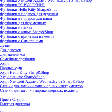
Футболка Уэнсдей Аддамс Wednesday от Sharp&Shop
Футболки "Я РУССКИЙ"
Футболки Hello Kitty Sharp&Shop
Футболки в подарок для дедушки
Футболки в подарок для папы
Футболки для беременных
Футболки на заказ
Футболки с аниме Sharp&Shop
Футболки с принтами из мемов
Футболки с Симпсонами
Детям
Для девочек
Для мальчиков
Семейные футболки
Худи
Парные худи
Худи Hello Kitty Sharp&Shop
Худи с аниме Sharp&Shop
Худи Уэнсдей Аддамс Wednesday от Sharp&Shop
Станки для заточки маникюрных инструментов
Станки для заточки парикмахерских ножниц
Принт Студия
Быстрая доставка