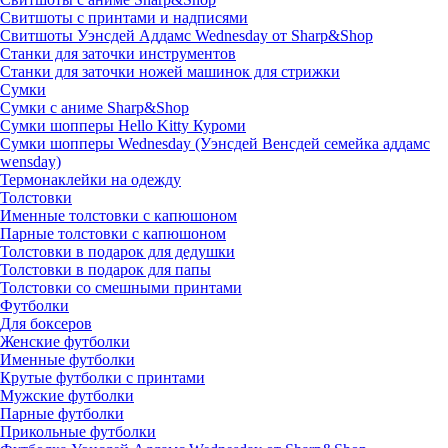
Свитшоты с принтами и надписями
Свитшоты Уэнсдей Аддамс Wednesday от Sharp&Shop
Станки для заточки инструментов
Станки для заточки ножей машинок для стрижки
Сумки
Сумки с аниме Sharp&Shop
Сумки шопперы Hello Kitty Куроми
Сумки шопперы Wednesday (Уэнсдей Венсдей семейка аддамс
wensday)
Термонаклейки на одежду
Толстовки
Именные толстовки с капюшоном
Парные толстовки с капюшоном
Толстовки в подарок для дедушки
Толстовки в подарок для папы
Толстовки со смешными принтами
Футболки
Для боксеров
Женские футболки
Именные футболки
Крутые футболки с принтами
Мужские футболки
Парные футболки
Прикольные футболки