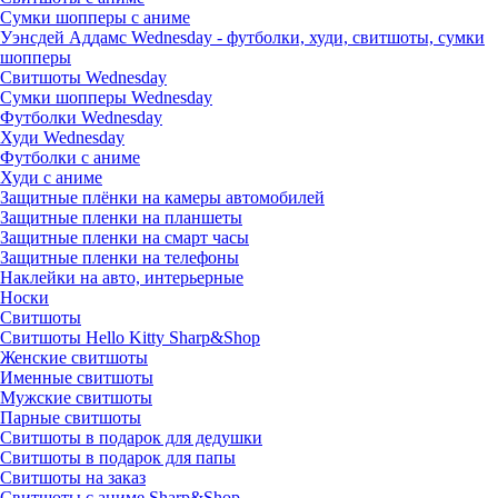
Сумки шопперы с аниме
Уэнсдей Аддамс Wednesday - футболки, худи, свитшоты, сумки
шопперы
Свитшоты Wednesday
Сумки шопперы Wednesday
Футболки Wednesday
Худи Wednesday
Футболки с аниме
Худи с аниме
Защитные плёнки на камеры автомобилей
Защитные пленки на планшеты
Защитные пленки на смарт часы
Защитные пленки на телефоны
Наклейки на авто, интерьерные
Носки
Свитшоты
Cвитшоты Hello Kitty Sharp&Shop
Женские свитшоты
Именные свитшоты
Мужские свитшоты
Парные свитшоты
Свитшоты в подарок для дедушки
Свитшоты в подарок для папы
Свитшоты на заказ
Свитшоты с аниме Sharp&Shop