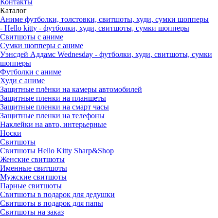
Контакты
Каталог
Аниме футболки, толстовки, свитшоты, худи, сумки шопперы
- Hello kitty - футболки, худи, свитшоты, сумки шопперы
Свитшоты с аниме
Сумки шопперы с аниме
Уэнсдей Аддамс Wednesday - футболки, худи, свитшоты, сумки
шопперы
Футболки с аниме
Худи с аниме
Защитные плёнки на камеры автомобилей
Защитные пленки на планшеты
Защитные пленки на смарт часы
Защитные пленки на телефоны
Наклейки на авто, интерьерные
Носки
Свитшоты
Cвитшоты Hello Kitty Sharp&Shop
Женские свитшоты
Именные свитшоты
Мужские свитшоты
Парные свитшоты
Свитшоты в подарок для дедушки
Свитшоты в подарок для папы
Свитшоты на заказ