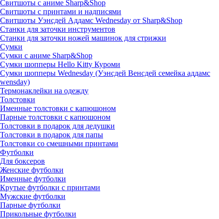
Свитшоты с аниме Sharp&Shop
Свитшоты с принтами и надписями
Свитшоты Уэнсдей Аддамс Wednesday от Sharp&Shop
Станки для заточки инструментов
Станки для заточки ножей машинок для стрижки
Сумки
Сумки с аниме Sharp&Shop
Сумки шопперы Hello Kitty Куроми
Сумки шопперы Wednesday (Уэнсдей Венсдей семейка аддамс
wensday)
Термонаклейки на одежду
Толстовки
Именные толстовки с капюшоном
Парные толстовки с капюшоном
Толстовки в подарок для дедушки
Толстовки в подарок для папы
Толстовки со смешными принтами
Футболки
Для боксеров
Женские футболки
Именные футболки
Крутые футболки с принтами
Мужские футболки
Парные футболки
Прикольные футболки