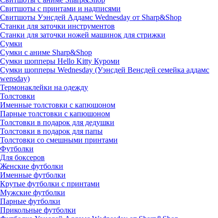
Свитшоты с принтами и надписями
Свитшоты Уэнсдей Аддамс Wednesday от Sharp&Shop
Станки для заточки инструментов
Станки для заточки ножей машинок для стрижки
Сумки
Сумки с аниме Sharp&Shop
Сумки шопперы Hello Kitty Куроми
Сумки шопперы Wednesday (Уэнсдей Венсдей семейка аддамс
wensday)
Термонаклейки на одежду
Толстовки
Именные толстовки с капюшоном
Парные толстовки с капюшоном
Толстовки в подарок для дедушки
Толстовки в подарок для папы
Толстовки со смешными принтами
Футболки
Для боксеров
Женские футболки
Именные футболки
Крутые футболки с принтами
Мужские футболки
Парные футболки
Прикольные футболки