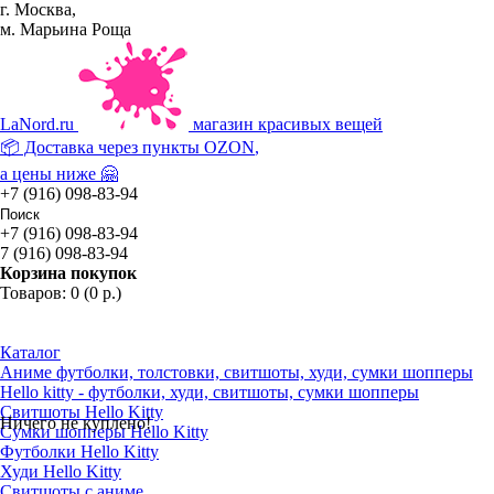
г. Москва,
м. Марьина Роща
La
Nord.ru
магазин красивых вещей
📦 Доставка через пункты
OZON
,
а цены ниже 🤗
+7 (916) 098-83-94
+7 (916) 098-83-94
7 (916) 098-83-94
Корзина покупок
Товаров: 0 (0 р.)
Каталог
Аниме футболки, толстовки, свитшоты, худи, сумки шопперы
Hello kitty - футболки, худи, свитшоты, сумки шопперы
Свитшоты Hello Kitty
Ничего не куплено!
Сумки шопперы Hello Kitty
Футболки Hello Kitty
Худи Hello Kitty
Свитшоты с аниме