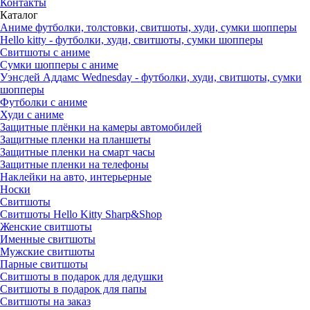
Контакты
Каталог
Аниме футболки, толстовки, свитшоты, худи, сумки шопперы
Hello kitty - футболки, худи, свитшоты, сумки шопперы
Свитшоты с аниме
Сумки шопперы с аниме
Уэнсдей Аддамс Wednesday - футболки, худи, свитшоты, сумки
шопперы
Футболки с аниме
Худи с аниме
Защитные плёнки на камеры автомобилей
Защитные пленки на планшеты
Защитные пленки на смарт часы
Защитные пленки на телефоны
Наклейки на авто, интерьерные
Носки
Свитшоты
Cвитшоты Hello Kitty Sharp&Shop
Женские свитшоты
Именные свитшоты
Мужские свитшоты
Парные свитшоты
Свитшоты в подарок для дедушки
Свитшоты в подарок для папы
Свитшоты на заказ