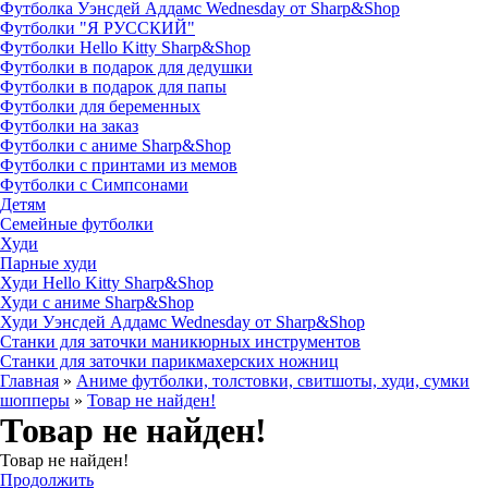
Футболка Уэнсдей Аддамс Wednesday от Sharp&Shop
Футболки "Я РУССКИЙ"
Футболки Hello Kitty Sharp&Shop
Футболки в подарок для дедушки
Футболки в подарок для папы
Футболки для беременных
Футболки на заказ
Футболки с аниме Sharp&Shop
Футболки с принтами из мемов
Футболки с Симпсонами
Детям
Семейные футболки
Худи
Парные худи
Худи Hello Kitty Sharp&Shop
Худи с аниме Sharp&Shop
Худи Уэнсдей Аддамс Wednesday от Sharp&Shop
Станки для заточки маникюрных инструментов
Станки для заточки парикмахерских ножниц
Главная
»
Аниме футболки, толстовки, свитшоты, худи, сумки
шопперы
»
Товар не найден!
Товар не найден!
Товар не найден!
Продолжить