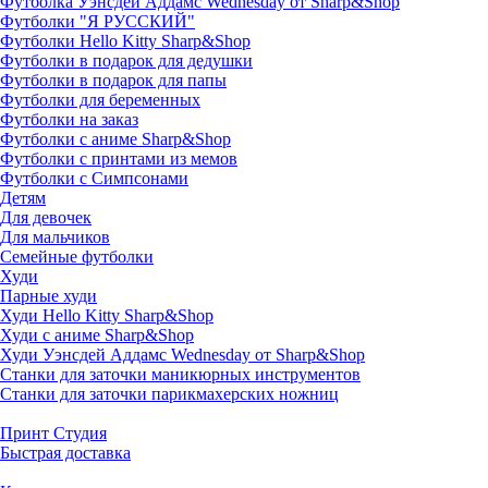
Футболка Уэнсдей Аддамс Wednesday от Sharp&Shop
Футболки "Я РУССКИЙ"
Футболки Hello Kitty Sharp&Shop
Футболки в подарок для дедушки
Футболки в подарок для папы
Футболки для беременных
Футболки на заказ
Футболки с аниме Sharp&Shop
Футболки с принтами из мемов
Футболки с Симпсонами
Детям
Для девочек
Для мальчиков
Семейные футболки
Худи
Парные худи
Худи Hello Kitty Sharp&Shop
Худи с аниме Sharp&Shop
Худи Уэнсдей Аддамс Wednesday от Sharp&Shop
Станки для заточки маникюрных инструментов
Станки для заточки парикмахерских ножниц
Принт Студия
Быстрая доставка