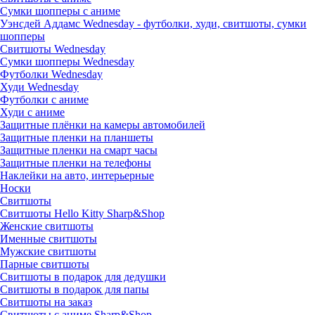
Сумки шопперы с аниме
Уэнсдей Аддамс Wednesday - футболки, худи, свитшоты, сумки
шопперы
Свитшоты Wednesday
Сумки шопперы Wednesday
Футболки Wednesday
Худи Wednesday
Футболки с аниме
Худи с аниме
Защитные плёнки на камеры автомобилей
Защитные пленки на планшеты
Защитные пленки на смарт часы
Защитные пленки на телефоны
Наклейки на авто, интерьерные
Носки
Свитшоты
Cвитшоты Hello Kitty Sharp&Shop
Женские свитшоты
Именные свитшоты
Мужские свитшоты
Парные свитшоты
Свитшоты в подарок для дедушки
Свитшоты в подарок для папы
Свитшоты на заказ
Свитшоты с аниме Sharp&Shop