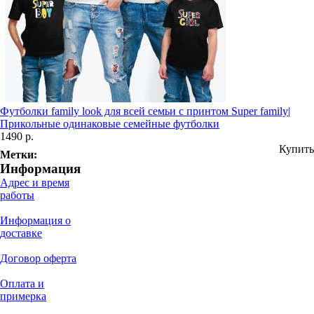
Футболки family look для всей семьи с принтом Super family|
Прикольные одинаковые семейные футболки
1490 р.
Купить
Метки:
Информация
Адрес и время
работы
Информация о
доставке
Договор оферта
Оплата и
примерка