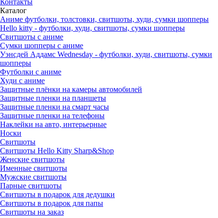
Контакты
Каталог
Аниме футболки, толстовки, свитшоты, худи, сумки шопперы
Hello kitty - футболки, худи, свитшоты, сумки шопперы
Свитшоты с аниме
Сумки шопперы с аниме
Уэнсдей Аддамс Wednesday - футболки, худи, свитшоты, сумки
шопперы
Футболки с аниме
Худи с аниме
Защитные плёнки на камеры автомобилей
Защитные пленки на планшеты
Защитные пленки на смарт часы
Защитные пленки на телефоны
Наклейки на авто, интерьерные
Носки
Свитшоты
Cвитшоты Hello Kitty Sharp&Shop
Женские свитшоты
Именные свитшоты
Мужские свитшоты
Парные свитшоты
Свитшоты в подарок для дедушки
Свитшоты в подарок для папы
Свитшоты на заказ