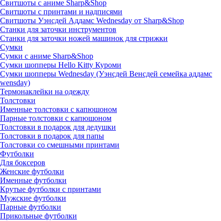
Свитшоты с аниме Sharp&Shop
Свитшоты с принтами и надписями
Свитшоты Уэнсдей Аддамс Wednesday от Sharp&Shop
Станки для заточки инструментов
Станки для заточки ножей машинок для стрижки
Сумки
Сумки с аниме Sharp&Shop
Сумки шопперы Hello Kitty Куроми
Сумки шопперы Wednesday (Уэнсдей Венсдей семейка аддамс
wensday)
Термонаклейки на одежду
Толстовки
Именные толстовки с капюшоном
Парные толстовки с капюшоном
Толстовки в подарок для дедушки
Толстовки в подарок для папы
Толстовки со смешными принтами
Футболки
Для боксеров
Женские футболки
Именные футболки
Крутые футболки с принтами
Мужские футболки
Парные футболки
Прикольные футболки