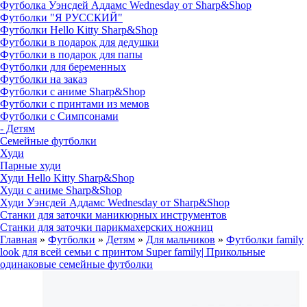
Футболка Уэнсдей Аддамс Wednesday от Sharp&Shop
Футболки "Я РУССКИЙ"
Футболки Hello Kitty Sharp&Shop
Футболки в подарок для дедушки
Футболки в подарок для папы
Футболки для беременных
Футболки на заказ
Футболки с аниме Sharp&Shop
Футболки с принтами из мемов
Футболки с Симпсонами
- Детям
Семейные футболки
Худи
Парные худи
Худи Hello Kitty Sharp&Shop
Худи с аниме Sharp&Shop
Худи Уэнсдей Аддамс Wednesday от Sharp&Shop
Станки для заточки маникюрных инструментов
Станки для заточки парикмахерских ножниц
Главная
»
Футболки
»
Детям
»
Для мальчиков
»
Футболки family
look для всей семьи с принтом Super family| Прикольные
одинаковые семейные футболки