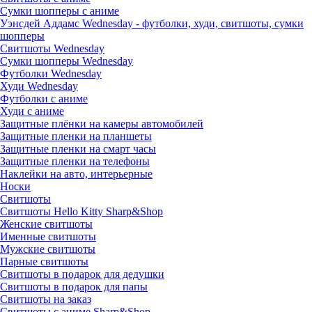
Сумки шопперы с аниме
Уэнсдей Аддамс Wednesday - футболки, худи, свитшоты, сумки
шопперы
Свитшоты Wednesday
Сумки шопперы Wednesday
Футболки Wednesday
Худи Wednesday
Футболки с аниме
Худи с аниме
Защитные плёнки на камеры автомобилей
Защитные пленки на планшеты
Защитные пленки на смарт часы
Защитные пленки на телефоны
Наклейки на авто, интерьерные
Носки
Свитшоты
Cвитшоты Hello Kitty Sharp&Shop
Женские свитшоты
Именные свитшоты
Мужские свитшоты
Парные свитшоты
Свитшоты в подарок для дедушки
Свитшоты в подарок для папы
Свитшоты на заказ
Свитшоты с аниме Sharp&Shop