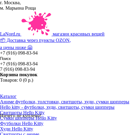
г. Москва,
м. Марьина Роща
La
Nord.ru
магазин красивых вещей
📦 Доставка через пункты
OZON
,
а цены ниже 🤗
+7 (916) 098-83-94
+7 (916) 098-83-94
7 (916) 098-83-94
Корзина покупок
Товаров: 0 (0 р.)
Каталог
Аниме футболки, толстовки, свитшоты, худи, сумки шопперы
Hello kitty - футболки, худи, свитшоты, сумки шопперы
Свитшоты Hello Kitty
Ничего не куплено!
Сумки шопперы Hello Kitty
Футболки Hello Kitty
Худи Hello Kitty
Свитшоты с аниме