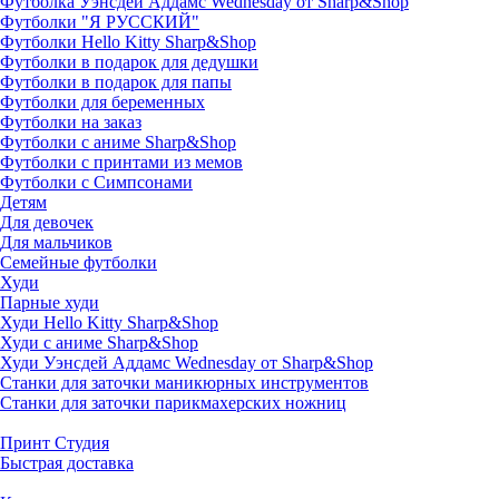
Футболка Уэнсдей Аддамс Wednesday от Sharp&Shop
Футболки "Я РУССКИЙ"
Футболки Hello Kitty Sharp&Shop
Футболки в подарок для дедушки
Футболки в подарок для папы
Футболки для беременных
Футболки на заказ
Футболки с аниме Sharp&Shop
Футболки с принтами из мемов
Футболки с Симпсонами
Детям
Для девочек
Для мальчиков
Семейные футболки
Худи
Парные худи
Худи Hello Kitty Sharp&Shop
Худи с аниме Sharp&Shop
Худи Уэнсдей Аддамс Wednesday от Sharp&Shop
Станки для заточки маникюрных инструментов
Станки для заточки парикмахерских ножниц
Принт Студия
Быстрая доставка