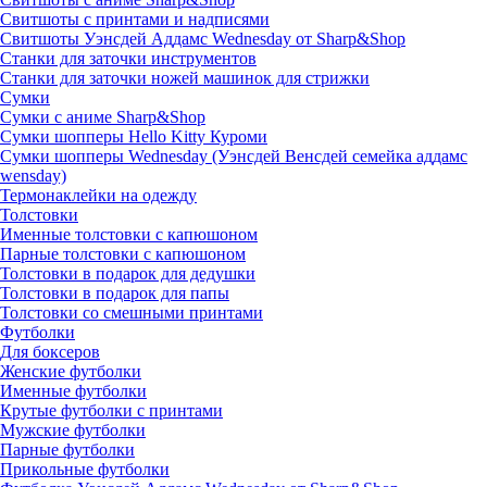
Свитшоты с принтами и надписями
Свитшоты Уэнсдей Аддамс Wednesday от Sharp&Shop
Станки для заточки инструментов
Станки для заточки ножей машинок для стрижки
Сумки
Сумки с аниме Sharp&Shop
Сумки шопперы Hello Kitty Куроми
Сумки шопперы Wednesday (Уэнсдей Венсдей семейка аддамс
wensday)
Термонаклейки на одежду
Толстовки
Именные толстовки с капюшоном
Парные толстовки с капюшоном
Толстовки в подарок для дедушки
Толстовки в подарок для папы
Толстовки со смешными принтами
Футболки
Для боксеров
Женские футболки
Именные футболки
Крутые футболки с принтами
Мужские футболки
Парные футболки
Прикольные футболки