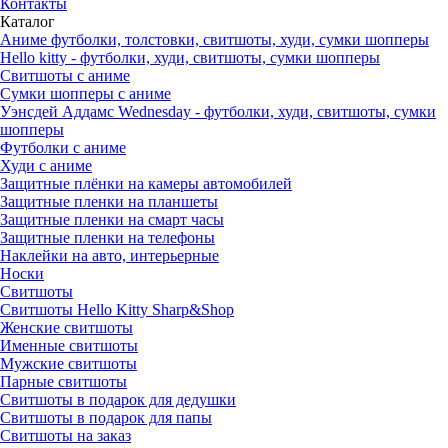
Контакты
Каталог
Аниме футболки, толстовки, свитшоты, худи, сумки шопперы
Hello kitty - футболки, худи, свитшоты, сумки шопперы
Свитшоты с аниме
Сумки шопперы с аниме
Уэнсдей Аддамс Wednesday - футболки, худи, свитшоты, сумки
шопперы
Футболки с аниме
Худи с аниме
Защитные плёнки на камеры автомобилей
Защитные пленки на планшеты
Защитные пленки на смарт часы
Защитные пленки на телефоны
Наклейки на авто, интерьерные
Носки
Свитшоты
Cвитшоты Hello Kitty Sharp&Shop
Женские свитшоты
Именные свитшоты
Мужские свитшоты
Парные свитшоты
Свитшоты в подарок для дедушки
Свитшоты в подарок для папы
Свитшоты на заказ