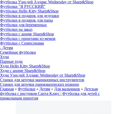
Футболка Уэнсдей Аддамс Wednesday от Sharp&Shop
Футболки "Я РУССКИЙ"
Футболки Hello Kitty Sharp&Shop
Футболки в подарок для дедушки
Футболки в подарок для папы
Футболки для беременных
Футболки на заказ
Футболки с аниме Sharp&Shop
Футболки с принтами из мемов
Футболки с Симпсонами
- Детям
Семейные футболки
Худи
Парные худи
Худи Hello Kitty Sharp&Shop
Худи с аниме Sharp&Shop
Худи Уэнсдей Аддамс Wednesday от Sharp&Shop
Станки для заточки маникюрных инструментов
Станки для заточки парикмахерских ножниц
Главная
»
Футболки
»
Детям
»
Для мальчиков
»
Детская
футболка с рисунком Санта Клаус | Футболка для детей с
прикольным принтом