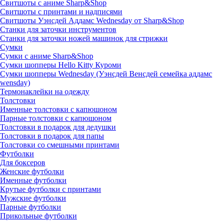
Свитшоты с аниме Sharp&Shop
Свитшоты с принтами и надписями
Свитшоты Уэнсдей Аддамс Wednesday от Sharp&Shop
Станки для заточки инструментов
Станки для заточки ножей машинок для стрижки
Сумки
Сумки с аниме Sharp&Shop
Сумки шопперы Hello Kitty Куроми
Сумки шопперы Wednesday (Уэнсдей Венсдей семейка аддамс
wensday)
Термонаклейки на одежду
Толстовки
Именные толстовки с капюшоном
Парные толстовки с капюшоном
Толстовки в подарок для дедушки
Толстовки в подарок для папы
Толстовки со смешными принтами
Футболки
Для боксеров
Женские футболки
Именные футболки
Крутые футболки с принтами
Мужские футболки
Парные футболки
Прикольные футболки