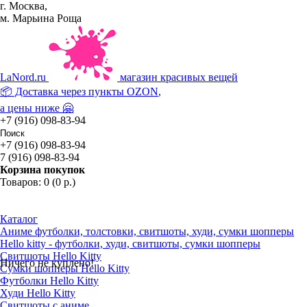
г. Москва,
м. Марьина Роща
La
Nord.ru
магазин красивых вещей
📦 Доставка через пункты
OZON
,
а цены ниже 🤗
+7 (916) 098-83-94
+7 (916) 098-83-94
7 (916) 098-83-94
Корзина покупок
Товаров: 0 (0 р.)
Каталог
Аниме футболки, толстовки, свитшоты, худи, сумки шопперы
Hello kitty - футболки, худи, свитшоты, сумки шопперы
Свитшоты Hello Kitty
Ничего не куплено!
Сумки шопперы Hello Kitty
Футболки Hello Kitty
Худи Hello Kitty
Свитшоты с аниме