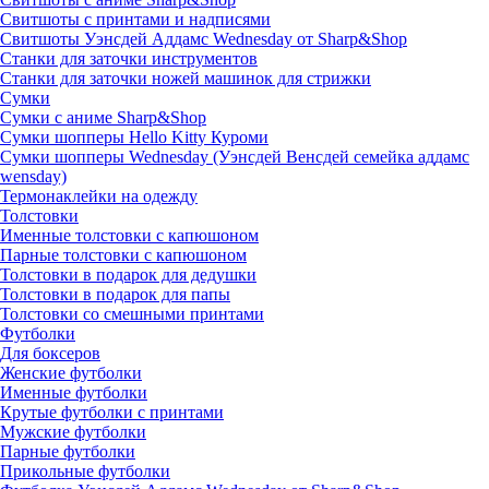
Свитшоты с принтами и надписями
Свитшоты Уэнсдей Аддамс Wednesday от Sharp&Shop
Станки для заточки инструментов
Станки для заточки ножей машинок для стрижки
Сумки
Сумки с аниме Sharp&Shop
Сумки шопперы Hello Kitty Куроми
Сумки шопперы Wednesday (Уэнсдей Венсдей семейка аддамс
wensday)
Термонаклейки на одежду
Толстовки
Именные толстовки с капюшоном
Парные толстовки с капюшоном
Толстовки в подарок для дедушки
Толстовки в подарок для папы
Толстовки со смешными принтами
Футболки
Для боксеров
Женские футболки
Именные футболки
Крутые футболки с принтами
Мужские футболки
Парные футболки
Прикольные футболки