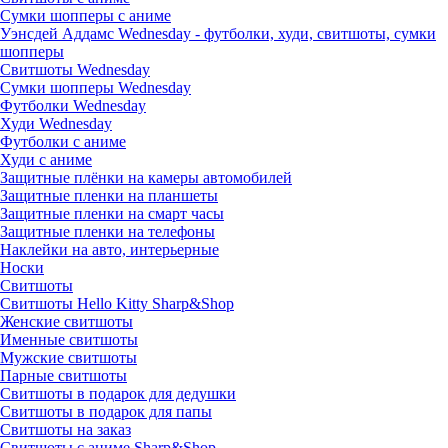
Сумки шопперы с аниме
Уэнсдей Аддамс Wednesday - футболки, худи, свитшоты, сумки
шопперы
Свитшоты Wednesday
Сумки шопперы Wednesday
Футболки Wednesday
Худи Wednesday
Футболки с аниме
Худи с аниме
Защитные плёнки на камеры автомобилей
Защитные пленки на планшеты
Защитные пленки на смарт часы
Защитные пленки на телефоны
Наклейки на авто, интерьерные
Носки
Свитшоты
Cвитшоты Hello Kitty Sharp&Shop
Женские свитшоты
Именные свитшоты
Мужские свитшоты
Парные свитшоты
Свитшоты в подарок для дедушки
Свитшоты в подарок для папы
Свитшоты на заказ
Свитшоты с аниме Sharp&Shop