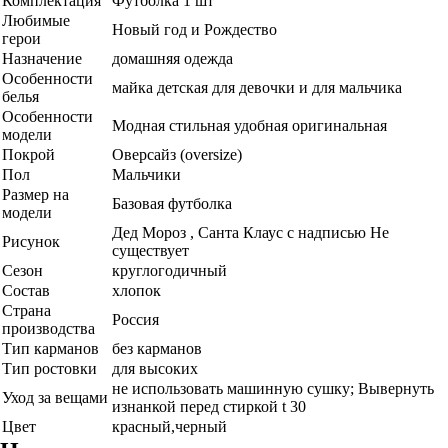
Комплектация
Футболка 1 шт
Любимые
Новый год и Рождество
герои
Назначение
домашняя одежда
Особенности
майка детская для девочки и для мальчика
белья
Особенности
Модная стильная удобная оригинальная
модели
Покрой
Оверсайз (oversize)
Пол
Мальчики
Размер на
Базовая футболка
модели
Дед Мороз , Санта Клаус с надписью Не
Рисунок
существует
Сезон
круглогодичный
Состав
хлопок
Страна
Россия
производства
Тип карманов
без карманов
Тип ростовки
для высоких
не использовать машинную сушку; Вывернуть
Уход за вещами
изнанкой перед стиркой t 30
Цвет
красный,черный