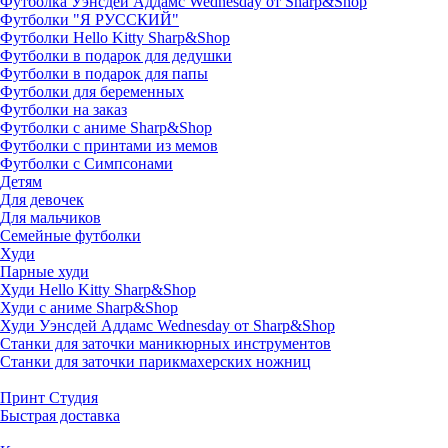
Футболка Уэнсдей Аддамс Wednesday от Sharp&Shop
Футболки "Я РУССКИЙ"
Футболки Hello Kitty Sharp&Shop
Футболки в подарок для дедушки
Футболки в подарок для папы
Футболки для беременных
Футболки на заказ
Футболки с аниме Sharp&Shop
Футболки с принтами из мемов
Футболки с Симпсонами
Детям
Для девочек
Для мальчиков
Семейные футболки
Худи
Парные худи
Худи Hello Kitty Sharp&Shop
Худи с аниме Sharp&Shop
Худи Уэнсдей Аддамс Wednesday от Sharp&Shop
Станки для заточки маникюрных инструментов
Станки для заточки парикмахерских ножниц
Принт Студия
Быстрая доставка