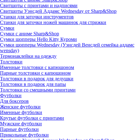
Свитшоты с принтами и надписями
Свитшоты Уэнсдей Аддамс Wednesday от Sharp&Shop
Станки для заточки инструментов
Станки для заточки ножей машинок для стрижки
Сумки
Сумки с аниме Sharp&Shop
Сумки шопперы Hello Kitty Куроми
Сумки шопперы Wednesday (Уэнсдей Венсдей семейка аддамс
wensday)
Термонаклейки на одежду
Толстовки
Именные толстовки с капюшоном
Парные толстовки с капюшоном
Толстовки в подарок для дедушки
Толстовки в подарок для папы
Толстовки со смешными принтами
Футболки
Для боксеров
Женские футболки
Именные футболки
Крутые футболки с принтами
Мужские футболки
Парные футболки
Прикольные футболки