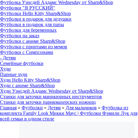
Футболка Уэнсдей Аддамс Wednesday от Sharp&Shop
Футболки "Я РУССКИЙ"
Футболки Hello Kitty Sharp&Shop
Футболки в подарок для дедушки
Футболки в подарок для папы
Футболки для беременных
Футболки на заказ
Футболки с аниме Sharp&Shop
Футболки с принтами из мемов
Футболки с Симпсонами
- Детям
Семейные футболки
Худи
Парные худи
Худи Hello Kitty Sharp&Shop
Худи с аниме Sharp&Shop
Худи Уэнсдей Аддамс Wednesday от Sharp&Shop
Станки для заточки маникюрных инструментов
Станки для заточки парикмахерских ножниц
Главная
»
Футболки
»
Детям
»
Для мальчиков
»
Футболка из
комплекта Family Look Микки Маус | Футболки Фэмили Лук для
всей семьи в одном стиле