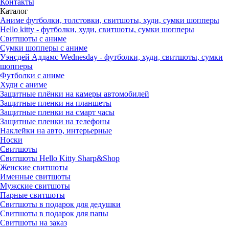
Контакты
Каталог
Аниме футболки, толстовки, свитшоты, худи, сумки шопперы
Hello kitty - футболки, худи, свитшоты, сумки шопперы
Свитшоты с аниме
Сумки шопперы с аниме
Уэнсдей Аддамс Wednesday - футболки, худи, свитшоты, сумки
шопперы
Футболки с аниме
Худи с аниме
Защитные плёнки на камеры автомобилей
Защитные пленки на планшеты
Защитные пленки на смарт часы
Защитные пленки на телефоны
Наклейки на авто, интерьерные
Носки
Свитшоты
Cвитшоты Hello Kitty Sharp&Shop
Женские свитшоты
Именные свитшоты
Мужские свитшоты
Парные свитшоты
Свитшоты в подарок для дедушки
Свитшоты в подарок для папы
Свитшоты на заказ