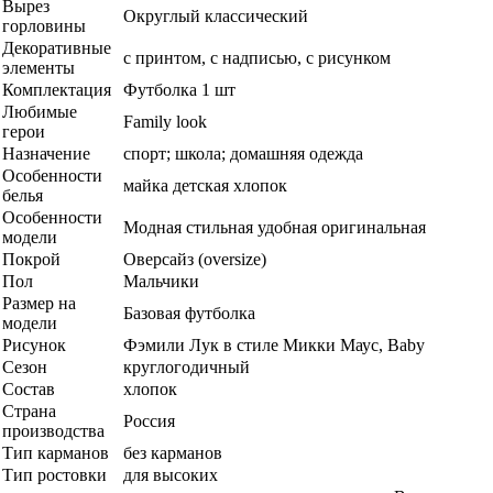
Вырез
Округлый классический
горловины
Декоративные
с принтом, с надписью, с рисунком
элементы
Комплектация
Футболка 1 шт
Любимые
Family look
герои
Назначение
спорт; школа; домашняя одежда
Особенности
майка детская хлопок
белья
Особенности
Модная стильная удобная оригинальная
модели
Покрой
Оверсайз (oversize)
Пол
Мальчики
Размер на
Базовая футболка
модели
Рисунок
Фэмили Лук в стиле Микки Маус, Baby
Сезон
круглогодичный
Состав
хлопок
Страна
Россия
производства
Тип карманов
без карманов
Тип ростовки
для высоких