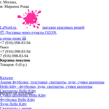
г. Москва,
м. Марьина Роща
La
Nord.ru
магазин красивых вещей
📦 Доставка через пункты
OZON
,
а цены ниже 🤗
+7 (916) 098-83-94
+7 (916) 098-83-94
7 (916) 098-83-94
Корзина покупок
Товаров: 0 (0 р.)
Каталог
Аниме футболки, толстовки, свитшоты, худи, сумки шопперы
Hello kitty - футболки, худи, свитшоты, сумки шопперы
Свитшоты Hello Kitty
Ничего не куплено!
Сумки шопперы Hello Kitty
Футболки Hello Kitty
Худи Hello Kitty
Свитшоты с аниме