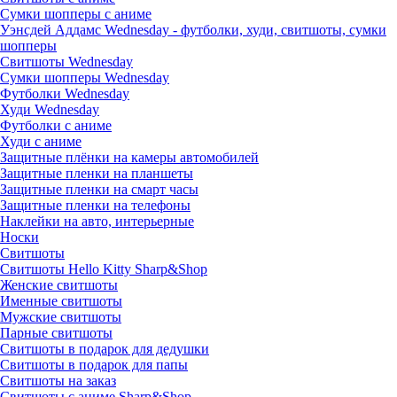
Сумки шопперы с аниме
Уэнсдей Аддамс Wednesday - футболки, худи, свитшоты, сумки
шопперы
Свитшоты Wednesday
Сумки шопперы Wednesday
Футболки Wednesday
Худи Wednesday
Футболки с аниме
Худи с аниме
Защитные плёнки на камеры автомобилей
Защитные пленки на планшеты
Защитные пленки на смарт часы
Защитные пленки на телефоны
Наклейки на авто, интерьерные
Носки
Свитшоты
Cвитшоты Hello Kitty Sharp&Shop
Женские свитшоты
Именные свитшоты
Мужские свитшоты
Парные свитшоты
Свитшоты в подарок для дедушки
Свитшоты в подарок для папы
Свитшоты на заказ
Свитшоты с аниме Sharp&Shop