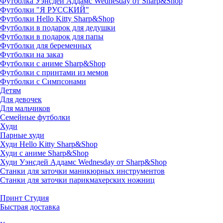
Футболка Уэнсдей Аддамс Wednesday от Sharp&Shop
Футболки "Я РУССКИЙ"
Футболки Hello Kitty Sharp&Shop
Футболки в подарок для дедушки
Футболки в подарок для папы
Футболки для беременных
Футболки на заказ
Футболки с аниме Sharp&Shop
Футболки с принтами из мемов
Футболки с Симпсонами
Детям
Для девочек
Для мальчиков
Семейные футболки
Худи
Парные худи
Худи Hello Kitty Sharp&Shop
Худи с аниме Sharp&Shop
Худи Уэнсдей Аддамс Wednesday от Sharp&Shop
Станки для заточки маникюрных инструментов
Станки для заточки парикмахерских ножниц
Принт Студия
Быстрая доставка