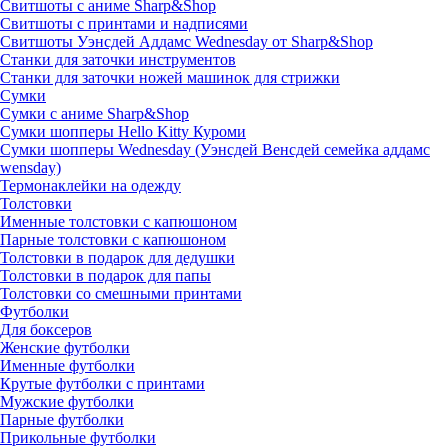
Свитшоты с аниме Sharp&Shop
Свитшоты с принтами и надписями
Свитшоты Уэнсдей Аддамс Wednesday от Sharp&Shop
Станки для заточки инструментов
Станки для заточки ножей машинок для стрижки
Сумки
Сумки с аниме Sharp&Shop
Сумки шопперы Hello Kitty Куроми
Сумки шопперы Wednesday (Уэнсдей Венсдей семейка аддамс
wensday)
Термонаклейки на одежду
Толстовки
Именные толстовки с капюшоном
Парные толстовки с капюшоном
Толстовки в подарок для дедушки
Толстовки в подарок для папы
Толстовки со смешными принтами
Футболки
Для боксеров
Женские футболки
Именные футболки
Крутые футболки с принтами
Мужские футболки
Парные футболки
Прикольные футболки