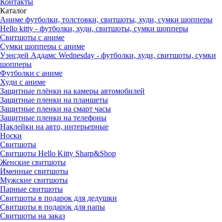
Контакты
Каталог
Аниме футболки, толстовки, свитшоты, худи, сумки шопперы
Hello kitty - футболки, худи, свитшоты, сумки шопперы
Свитшоты с аниме
Сумки шопперы с аниме
Уэнсдей Аддамс Wednesday - футболки, худи, свитшоты, сумки
шопперы
Футболки с аниме
Худи с аниме
Защитные плёнки на камеры автомобилей
Защитные пленки на планшеты
Защитные пленки на смарт часы
Защитные пленки на телефоны
Наклейки на авто, интерьерные
Носки
Свитшоты
Cвитшоты Hello Kitty Sharp&Shop
Женские свитшоты
Именные свитшоты
Мужские свитшоты
Парные свитшоты
Свитшоты в подарок для дедушки
Свитшоты в подарок для папы
Свитшоты на заказ