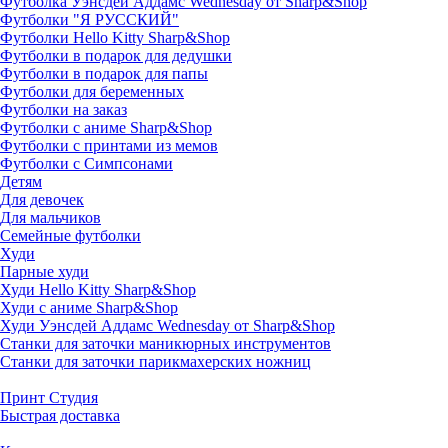
Футболка Уэнсдей Аддамс Wednesday от Sharp&Shop
Футболки "Я РУССКИЙ"
Футболки Hello Kitty Sharp&Shop
Футболки в подарок для дедушки
Футболки в подарок для папы
Футболки для беременных
Футболки на заказ
Футболки с аниме Sharp&Shop
Футболки с принтами из мемов
Футболки с Симпсонами
Детям
Для девочек
Для мальчиков
Семейные футболки
Худи
Парные худи
Худи Hello Kitty Sharp&Shop
Худи с аниме Sharp&Shop
Худи Уэнсдей Аддамс Wednesday от Sharp&Shop
Станки для заточки маникюрных инструментов
Станки для заточки парикмахерских ножниц
Принт Студия
Быстрая доставка