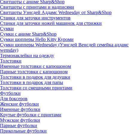
Свитшоты с аниме Sharp&Shop
Свитшоты с принтами и надписями
Свитшоты Уэнсдей Аддамс Wednesday от Sharp&Shop
Станки для заточки инструментов
Станки для заточки ножей машинок для стрижки
Сумки
Сумки с аниме Sharp&Shop
Сумки шопперы Hello Kitty Куроми
Сумки шопперы Wednesday (Уэнсдей Венсдей семейка аддамс
wensday)
Термонаклейки на одежду
Толстовки
Именные толстовки с капюшоном
Парные толстовки с капюшоном
Толстовки в подарок для дедушки
Толстовки в подарок для папы
Толстовки со смешными принтами
Футболки
Для боксеров
Женские футболки
Именные футболки
Крутые футболки с принтами
Мужские футболки
Парные футболки
Прикольные футболки