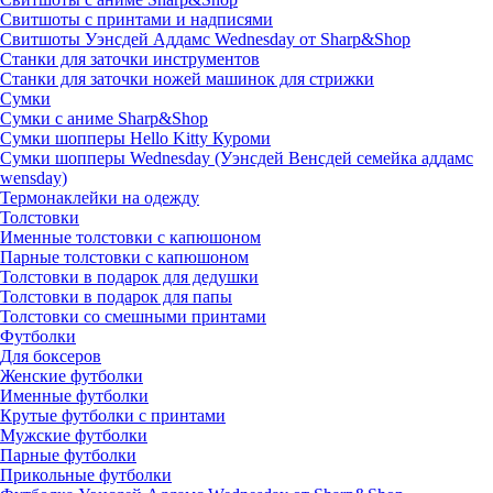
Свитшоты с принтами и надписями
Свитшоты Уэнсдей Аддамс Wednesday от Sharp&Shop
Станки для заточки инструментов
Станки для заточки ножей машинок для стрижки
Сумки
Сумки с аниме Sharp&Shop
Сумки шопперы Hello Kitty Куроми
Сумки шопперы Wednesday (Уэнсдей Венсдей семейка аддамс
wensday)
Термонаклейки на одежду
Толстовки
Именные толстовки с капюшоном
Парные толстовки с капюшоном
Толстовки в подарок для дедушки
Толстовки в подарок для папы
Толстовки со смешными принтами
Футболки
Для боксеров
Женские футболки
Именные футболки
Крутые футболки с принтами
Мужские футболки
Парные футболки
Прикольные футболки