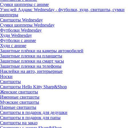
Сумки шопперы с аниме
Уэнсдей Аддамс Wednesday - футболки, худи, свитшоты, сумки
шопперы
Свитшоты Wednesday
Сумки шопперы Wednesday
Футболки Wednesday
Худи Wednesday
Футболки с аниме
Худи с аниме
Защитные плёнки на камеры автомобилей
Защитные пленки на планшеты
Защитные пленки на смарт часы
Защитные пленки на телефоны
Наклейки на авто, интерьерные
Носки
Свитшоты
Cвитшоты Hello Kitty Sharp&Shop
Женские свитшоты
Именные свитшоты
Мужские свитшоты
Парные свитшоты
Свитшоты в подарок для дедушки
Свитшоты в подарок для папы
Свитшоты на заказ
Свитшоты с аниме Sharp&Shop