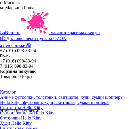
г. Москва,
м. Марьина Роща
La
Nord.ru
магазин красивых вещей
📦 Доставка через пункты
OZON
,
а цены ниже 🤗
+7 (916) 098-83-94
+7 (916) 098-83-94
7 (916) 098-83-94
Корзина покупок
Товаров: 0 (0 р.)
Каталог
Аниме футболки, толстовки, свитшоты, худи, сумки шопперы
Hello kitty - футболки, худи, свитшоты, сумки шопперы
Свитшоты Hello Kitty
Ничего не куплено!
Сумки шопперы Hello Kitty
Футболки Hello Kitty
Худи Hello Kitty
Свитшоты с аниме