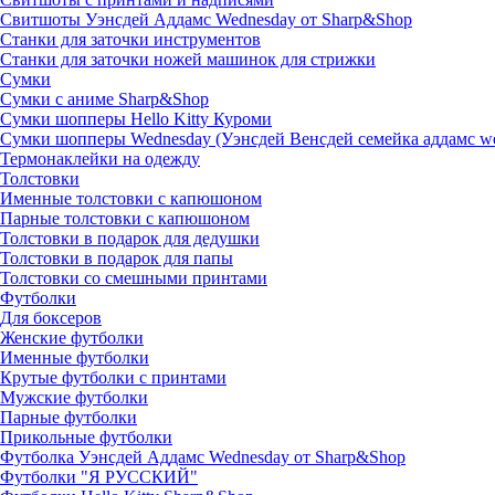
Свитшоты Уэнсдей Аддамс Wednesday от Sharp&Shop
Станки для заточки инструментов
Станки для заточки ножей машинок для стрижки
Сумки
Сумки с аниме Sharp&Shop
Сумки шопперы Hello Kitty Куроми
Сумки шопперы Wednesday (Уэнсдей Венсдей семейка аддамс w
Термонаклейки на одежду
Толстовки
Именные толстовки с капюшоном
Парные толстовки с капюшоном
Толстовки в подарок для дедушки
Толстовки в подарок для папы
Толстовки со смешными принтами
Футболки
Для боксеров
Женские футболки
Именные футболки
Крутые футболки с принтами
Мужские футболки
Парные футболки
Прикольные футболки
Футболка Уэнсдей Аддамс Wednesday от Sharp&Shop
Футболки "Я РУССКИЙ"