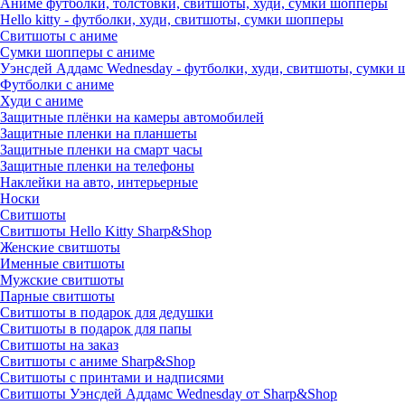
Аниме футболки, толстовки, свитшоты, худи, сумки шопперы
Hello kitty - футболки, худи, свитшоты, сумки шопперы
Свитшоты с аниме
Сумки шопперы с аниме
Уэнсдей Аддамс Wednesday - футболки, худи, свитшоты, сумки
Футболки с аниме
Худи с аниме
Защитные плёнки на камеры автомобилей
Защитные пленки на планшеты
Защитные пленки на смарт часы
Защитные пленки на телефоны
Наклейки на авто, интерьерные
Носки
Свитшоты
Cвитшоты Hello Kitty Sharp&Shop
Женские свитшоты
Именные свитшоты
Мужские свитшоты
Парные свитшоты
Свитшоты в подарок для дедушки
Свитшоты в подарок для папы
Свитшоты на заказ
Свитшоты с аниме Sharp&Shop
Свитшоты с принтами и надписями
Свитшоты Уэнсдей Аддамс Wednesday от Sharp&Shop