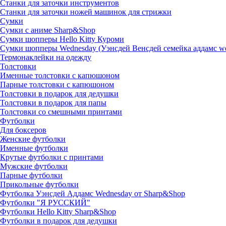
Станки для заточки инструментов
Станки для заточки ножей машинок для стрижки
Сумки
Сумки с аниме Sharp&Shop
Сумки шопперы Hello Kitty Куроми
Сумки шопперы Wednesday (Уэнсдей Венсдей семейка аддамс w
Термонаклейки на одежду
Толстовки
Именные толстовки с капюшоном
Парные толстовки с капюшоном
Толстовки в подарок для дедушки
Толстовки в подарок для папы
Толстовки со смешными принтами
Футболки
Для боксеров
Женские футболки
Именные футболки
Крутые футболки с принтами
Мужские футболки
Парные футболки
Прикольные футболки
Футболка Уэнсдей Аддамс Wednesday от Sharp&Shop
Футболки "Я РУССКИЙ"
Футболки Hello Kitty Sharp&Shop
Футболки в подарок для дедушки