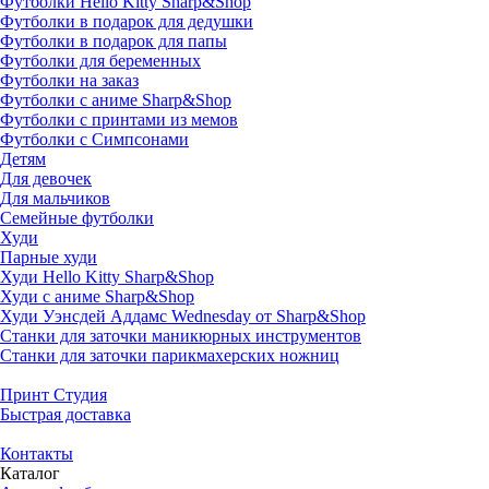
Футболки Hello Kitty Sharp&Shop
Футболки в подарок для дедушки
Футболки в подарок для папы
Футболки для беременных
Футболки на заказ
Футболки с аниме Sharp&Shop
Футболки с принтами из мемов
Футболки с Симпсонами
Детям
Для девочек
Для мальчиков
Семейные футболки
Худи
Парные худи
Худи Hello Kitty Sharp&Shop
Худи с аниме Sharp&Shop
Худи Уэнсдей Аддамс Wednesday от Sharp&Shop
Станки для заточки маникюрных инструментов
Станки для заточки парикмахерских ножниц
Принт Студия
Быстрая доставка
Контакты
Каталог