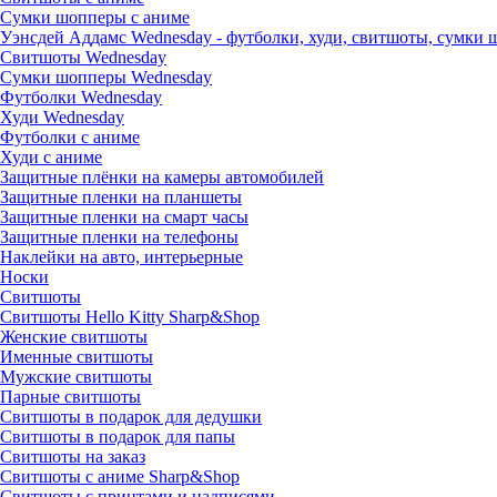
Сумки шопперы с аниме
Уэнсдей Аддамс Wednesday - футболки, худи, свитшоты, сумки
Свитшоты Wednesday
Сумки шопперы Wednesday
Футболки Wednesday
Худи Wednesday
Футболки с аниме
Худи с аниме
Защитные плёнки на камеры автомобилей
Защитные пленки на планшеты
Защитные пленки на смарт часы
Защитные пленки на телефоны
Наклейки на авто, интерьерные
Носки
Свитшоты
Cвитшоты Hello Kitty Sharp&Shop
Женские свитшоты
Именные свитшоты
Мужские свитшоты
Парные свитшоты
Свитшоты в подарок для дедушки
Свитшоты в подарок для папы
Свитшоты на заказ
Свитшоты с аниме Sharp&Shop
Свитшоты с принтами и надписями