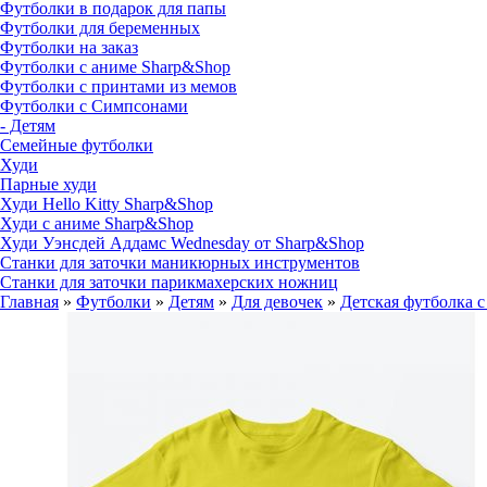
Футболки в подарок для папы
Футболки для беременных
Футболки на заказ
Футболки с аниме Sharp&Shop
Футболки с принтами из мемов
Футболки с Симпсонами
- Детям
Семейные футболки
Худи
Парные худи
Худи Hello Kitty Sharp&Shop
Худи с аниме Sharp&Shop
Худи Уэнсдей Аддамс Wednesday от Sharp&Shop
Станки для заточки маникюрных инструментов
Станки для заточки парикмахерских ножниц
Главная
»
Футболки
»
Детям
»
Для девочек
»
Детская футболка с