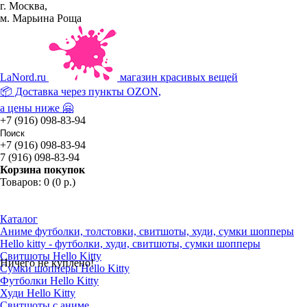
г. Москва,
м. Марьина Роща
La
Nord.ru
магазин красивых вещей
📦 Доставка через пункты
OZON
,
а цены ниже 🤗
+7 (916) 098-83-94
+7 (916) 098-83-94
7 (916) 098-83-94
Корзина покупок
Товаров: 0 (0 р.)
Каталог
Аниме футболки, толстовки, свитшоты, худи, сумки шопперы
Hello kitty - футболки, худи, свитшоты, сумки шопперы
Свитшоты Hello Kitty
Ничего не куплено!
Сумки шопперы Hello Kitty
Футболки Hello Kitty
Худи Hello Kitty
Свитшоты с аниме