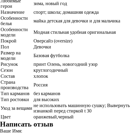
Любимые
зима, новый год
герои
Назначение
спорт; школа; домашняя одежда
Особенности
майка детская для девочки и для мальчика
белья
Особенности
Модная стильная удобная оригинальная
модели
Покрой
Оверсайз (oversize)
Пол
Девочки
Размер на
Базовая футболка
модели
Рисунок
принт Олень, новогодний узор
Сезон
круглогодичный
Состав
хлопок
Страна
Россия
производства
Тип карманов
без карманов
Тип ростовки
для высоких
не использовать машинную сушку; Вывернуть
Уход за вещами
изнанкой перед стиркой t 30
Цвет
оранжевый,черный
Написать отзыв
Ваше Имя: