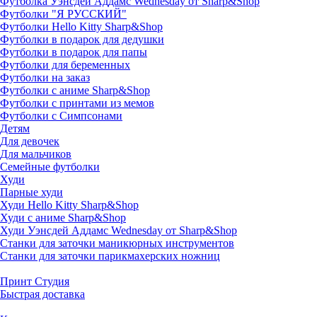
Футболка Уэнсдей Аддамс Wednesday от Sharp&Shop
Футболки "Я РУССКИЙ"
Футболки Hello Kitty Sharp&Shop
Футболки в подарок для дедушки
Футболки в подарок для папы
Футболки для беременных
Футболки на заказ
Футболки с аниме Sharp&Shop
Футболки с принтами из мемов
Футболки с Симпсонами
Детям
Для девочек
Для мальчиков
Семейные футболки
Худи
Парные худи
Худи Hello Kitty Sharp&Shop
Худи с аниме Sharp&Shop
Худи Уэнсдей Аддамс Wednesday от Sharp&Shop
Станки для заточки маникюрных инструментов
Станки для заточки парикмахерских ножниц
Принт Студия
Быстрая доставка