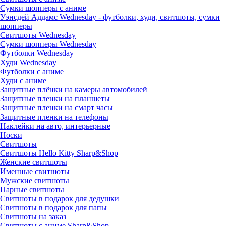
Сумки шопперы с аниме
Уэнсдей Аддамс Wednesday - футболки, худи, свитшоты, сумки
шопперы
Свитшоты Wednesday
Сумки шопперы Wednesday
Футболки Wednesday
Худи Wednesday
Футболки с аниме
Худи с аниме
Защитные плёнки на камеры автомобилей
Защитные пленки на планшеты
Защитные пленки на смарт часы
Защитные пленки на телефоны
Наклейки на авто, интерьерные
Носки
Свитшоты
Cвитшоты Hello Kitty Sharp&Shop
Женские свитшоты
Именные свитшоты
Мужские свитшоты
Парные свитшоты
Свитшоты в подарок для дедушки
Свитшоты в подарок для папы
Свитшоты на заказ
Свитшоты с аниме Sharp&Shop