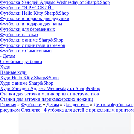
Футболка Уэнсдей Аддамс Wednesday от Sharp&Shop
Футболки "Я РУССКИЙ"
Футболки Hello Kitty Sharp&Shop
Футболки в подарок для дедушки
Футболки в подарок для папы
Футболки для беременных
Футболки на заказ
Футболки с аниме Sharp&Shop
Футболки с принтами из мемов
Футболки с Симпсонами
- Детям
Семейные футболки
Худи
Парные худи
Худи Hello Kitty Sharp&Shop
Худи с аниме Sharp&Shop
Худи Уэнсдей Аддамс Wednesday от Sharp&Shop
Станки для заточки маникюрных инструментов
Станки для заточки парикмахерских ножниц
Главная
»
Футболки
»
Детям
»
Для девочек
»
Детская футболка с
рисунком Оленятко | Футболка для детей с прикольным принтом