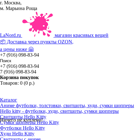
г. Москва,
м. Марьина Роща
La
Nord.ru
магазин красивых вещей
📦 Доставка через пункты
OZON
,
а цены ниже 🤗
+7 (916) 098-83-94
+7 (916) 098-83-94
7 (916) 098-83-94
Корзина покупок
Товаров: 0 (0 р.)
Каталог
Аниме футболки, толстовки, свитшоты, худи, сумки шопперы
Hello kitty - футболки, худи, свитшоты, сумки шопперы
Свитшоты Hello Kitty
Ничего не куплено!
Сумки шопперы Hello Kitty
Футболки Hello Kitty
Худи Hello Kitty
Свитшоты с аниме