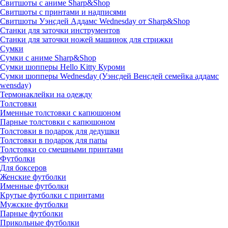
Свитшоты с аниме Sharp&Shop
Свитшоты с принтами и надписями
Свитшоты Уэнсдей Аддамс Wednesday от Sharp&Shop
Станки для заточки инструментов
Станки для заточки ножей машинок для стрижки
Сумки
Сумки с аниме Sharp&Shop
Сумки шопперы Hello Kitty Куроми
Сумки шопперы Wednesday (Уэнсдей Венсдей семейка аддамс
wensday)
Термонаклейки на одежду
Толстовки
Именные толстовки с капюшоном
Парные толстовки с капюшоном
Толстовки в подарок для дедушки
Толстовки в подарок для папы
Толстовки со смешными принтами
Футболки
Для боксеров
Женские футболки
Именные футболки
Крутые футболки с принтами
Мужские футболки
Парные футболки
Прикольные футболки