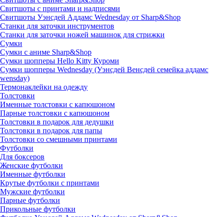
Свитшоты с принтами и надписями
Свитшоты Уэнсдей Аддамс Wednesday от Sharp&Shop
Станки для заточки инструментов
Станки для заточки ножей машинок для стрижки
Сумки
Сумки с аниме Sharp&Shop
Сумки шопперы Hello Kitty Куроми
Сумки шопперы Wednesday (Уэнсдей Венсдей семейка аддамс
wensday)
Термонаклейки на одежду
Толстовки
Именные толстовки с капюшоном
Парные толстовки с капюшоном
Толстовки в подарок для дедушки
Толстовки в подарок для папы
Толстовки со смешными принтами
Футболки
Для боксеров
Женские футболки
Именные футболки
Крутые футболки с принтами
Мужские футболки
Парные футболки
Прикольные футболки