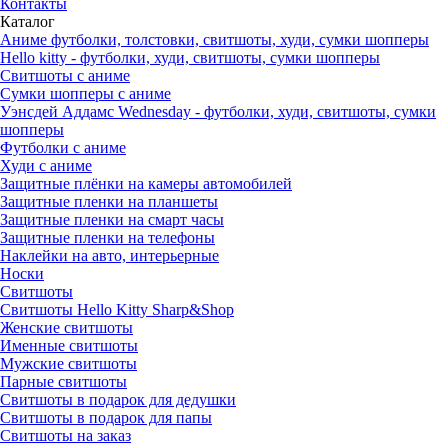
Контакты
Каталог
Аниме футболки, толстовки, свитшоты, худи, сумки шопперы
Hello kitty - футболки, худи, свитшоты, сумки шопперы
Свитшоты с аниме
Сумки шопперы с аниме
Уэнсдей Аддамс Wednesday - футболки, худи, свитшоты, сумки
шопперы
Футболки с аниме
Худи с аниме
Защитные плёнки на камеры автомобилей
Защитные пленки на планшеты
Защитные пленки на смарт часы
Защитные пленки на телефоны
Наклейки на авто, интерьерные
Носки
Свитшоты
Cвитшоты Hello Kitty Sharp&Shop
Женские свитшоты
Именные свитшоты
Мужские свитшоты
Парные свитшоты
Свитшоты в подарок для дедушки
Свитшоты в подарок для папы
Свитшоты на заказ