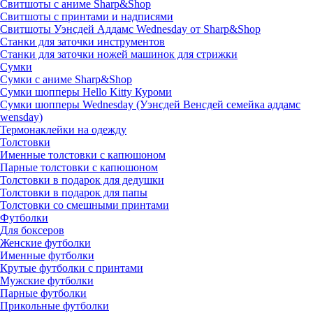
Свитшоты с аниме Sharp&Shop
Свитшоты с принтами и надписями
Свитшоты Уэнсдей Аддамс Wednesday от Sharp&Shop
Станки для заточки инструментов
Станки для заточки ножей машинок для стрижки
Сумки
Сумки с аниме Sharp&Shop
Сумки шопперы Hello Kitty Куроми
Сумки шопперы Wednesday (Уэнсдей Венсдей семейка аддамс
wensday)
Термонаклейки на одежду
Толстовки
Именные толстовки с капюшоном
Парные толстовки с капюшоном
Толстовки в подарок для дедушки
Толстовки в подарок для папы
Толстовки со смешными принтами
Футболки
Для боксеров
Женские футболки
Именные футболки
Крутые футболки с принтами
Мужские футболки
Парные футболки
Прикольные футболки