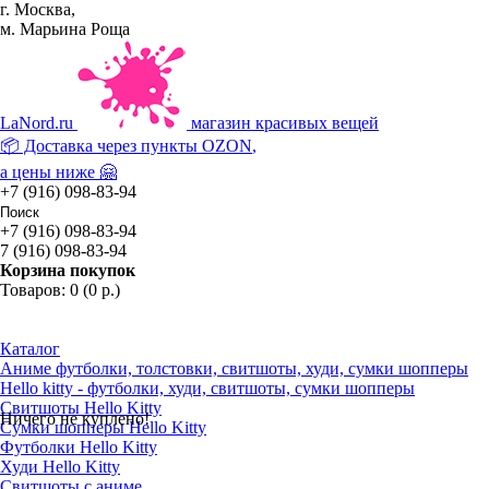
г. Москва,
м. Марьина Роща
La
Nord.ru
магазин красивых вещей
📦 Доставка через пункты
OZON
,
а цены ниже 🤗
+7 (916) 098-83-94
+7 (916) 098-83-94
7 (916) 098-83-94
Корзина покупок
Товаров: 0 (0 р.)
Каталог
Аниме футболки, толстовки, свитшоты, худи, сумки шопперы
Hello kitty - футболки, худи, свитшоты, сумки шопперы
Свитшоты Hello Kitty
Ничего не куплено!
Сумки шопперы Hello Kitty
Футболки Hello Kitty
Худи Hello Kitty
Свитшоты с аниме