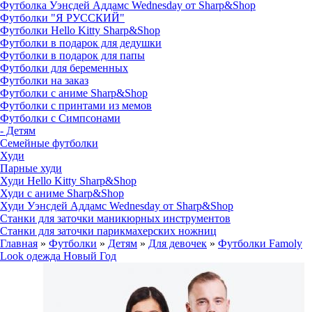
Футболка Уэнсдей Аддамс Wednesday от Sharp&Shop
Футболки "Я РУССКИЙ"
Футболки Hello Kitty Sharp&Shop
Футболки в подарок для дедушки
Футболки в подарок для папы
Футболки для беременных
Футболки на заказ
Футболки с аниме Sharp&Shop
Футболки с принтами из мемов
Футболки с Симпсонами
- Детям
Семейные футболки
Худи
Парные худи
Худи Hello Kitty Sharp&Shop
Худи с аниме Sharp&Shop
Худи Уэнсдей Аддамс Wednesday от Sharp&Shop
Станки для заточки маникюрных инструментов
Станки для заточки парикмахерских ножниц
Главная
»
Футболки
»
Детям
»
Для девочек
»
Футболки Famoly
Look одежда Новый Год