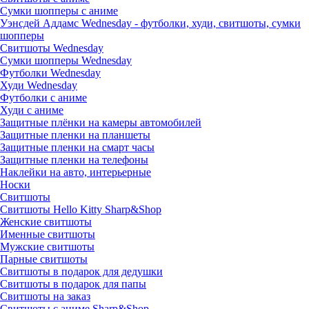
Сумки шопперы с аниме
Уэнсдей Аддамс Wednesday - футболки, худи, свитшоты, сумки
шопперы
Свитшоты Wednesday
Сумки шопперы Wednesday
Футболки Wednesday
Худи Wednesday
Футболки с аниме
Худи с аниме
Защитные плёнки на камеры автомобилей
Защитные пленки на планшеты
Защитные пленки на смарт часы
Защитные пленки на телефоны
Наклейки на авто, интерьерные
Носки
Свитшоты
Cвитшоты Hello Kitty Sharp&Shop
Женские свитшоты
Именные свитшоты
Мужские свитшоты
Парные свитшоты
Свитшоты в подарок для дедушки
Свитшоты в подарок для папы
Свитшоты на заказ
Свитшоты с аниме Sharp&Shop