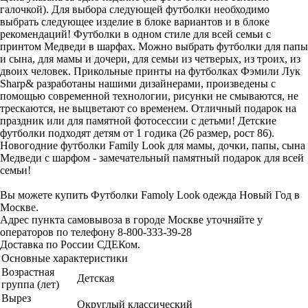
галочкой). Для выбора следующей футболки необходимо
выбрать следующее изделие в блоке вариантов и в блоке
рекомендаций! Футболки в одном стиле для всей семьи с
принтом Медведи в шарфах. Можно выбрать футболки для папы
и сына, для мамы и дочери, для семьи из четверых, из троих, из
двоих человек. Прикольные принты на футболках Фэмили Лук
Sharp& разработаны нашими дизайнерами, произведены с
помощью современной технологии, рисунки не смываются, не
трескаются, не выцветают со временем. Отличный подарок на
праздник или для памятной фотосессии с детьми! Детские
футболки подходят детям от 1 годика (26 размер, рост 86).
Новогодние футболки Family Look для мамы, дочки, папы, сына
Медведи с шарфом - замечательный памятный подарок для всей
семьи!
Вы можете купить Футболки Famoly Look одежда Новый Год в
Москве.
Адрес пункта самовывоза в городе Москве уточняйте у
операторов по телефону 8-800-333-39-28
Доставка по России СДЕКом.
Основные характеристики
Возрастная
Детская
группа (лет)
Вырез
Округлый классический