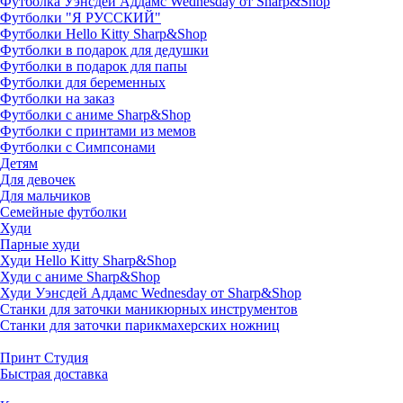
Футболка Уэнсдей Аддамс Wednesday от Sharp&Shop
Футболки "Я РУССКИЙ"
Футболки Hello Kitty Sharp&Shop
Футболки в подарок для дедушки
Футболки в подарок для папы
Футболки для беременных
Футболки на заказ
Футболки с аниме Sharp&Shop
Футболки с принтами из мемов
Футболки с Симпсонами
Детям
Для девочек
Для мальчиков
Семейные футболки
Худи
Парные худи
Худи Hello Kitty Sharp&Shop
Худи с аниме Sharp&Shop
Худи Уэнсдей Аддамс Wednesday от Sharp&Shop
Станки для заточки маникюрных инструментов
Станки для заточки парикмахерских ножниц
Принт Студия
Быстрая доставка