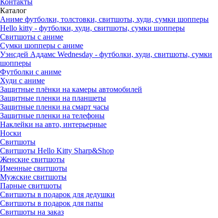
Контакты
Каталог
Аниме футболки, толстовки, свитшоты, худи, сумки шопперы
Hello kitty - футболки, худи, свитшоты, сумки шопперы
Свитшоты с аниме
Сумки шопперы с аниме
Уэнсдей Аддамс Wednesday - футболки, худи, свитшоты, сумки
шопперы
Футболки с аниме
Худи с аниме
Защитные плёнки на камеры автомобилей
Защитные пленки на планшеты
Защитные пленки на смарт часы
Защитные пленки на телефоны
Наклейки на авто, интерьерные
Носки
Свитшоты
Cвитшоты Hello Kitty Sharp&Shop
Женские свитшоты
Именные свитшоты
Мужские свитшоты
Парные свитшоты
Свитшоты в подарок для дедушки
Свитшоты в подарок для папы
Свитшоты на заказ