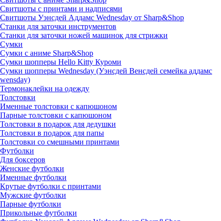
Свитшоты с принтами и надписями
Свитшоты Уэнсдей Аддамс Wednesday от Sharp&Shop
Станки для заточки инструментов
Станки для заточки ножей машинок для стрижки
Сумки
Сумки с аниме Sharp&Shop
Сумки шопперы Hello Kitty Куроми
Сумки шопперы Wednesday (Уэнсдей Венсдей семейка аддамс
wensday)
Термонаклейки на одежду
Толстовки
Именные толстовки с капюшоном
Парные толстовки с капюшоном
Толстовки в подарок для дедушки
Толстовки в подарок для папы
Толстовки со смешными принтами
Футболки
Для боксеров
Женские футболки
Именные футболки
Крутые футболки с принтами
Мужские футболки
Парные футболки
Прикольные футболки