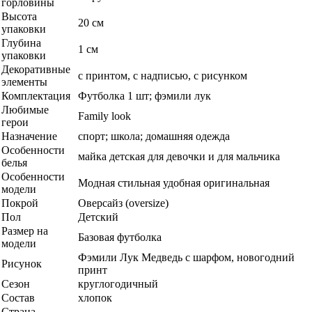
горловины
Высота
20 см
упаковки
Глубина
1 см
упаковки
Декоративные
с принтом, с надписью, с рисунком
элементы
Комплектация
Футболка 1 шт; фэмили лук
Любимые
Family look
герои
Назначение
спорт; школа; домашняя одежда
Особенности
майка детская для девочки и для мальчика
белья
Особенности
Модная стильная удобная оригинальная
модели
Покрой
Оверсайз (oversize)
Пол
Детский
Размер на
Базовая футболка
модели
Фэмили Лук Медведь с шарфом, новогодний
Рисунок
принт
Сезон
круглогодичный
Состав
хлопок
Страна