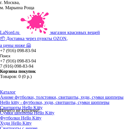
г. Москва,
м. Марьина Роща
La
Nord.ru
магазин красивых вещей
📦 Доставка через пункты
OZON
,
а цены ниже 🤗
+7 (916) 098-83-94
+7 (916) 098-83-94
7 (916) 098-83-94
Корзина покупок
Товаров: 0 (0 р.)
Каталог
Аниме футболки, толстовки, свитшоты, худи, сумки шопперы
Hello kitty - футболки, худи, свитшоты, сумки шопперы
Свитшоты Hello Kitty
Ничего не куплено!
Сумки шопперы Hello Kitty
Футболки Hello Kitty
Худи Hello Kitty
Свитшоты с аниме