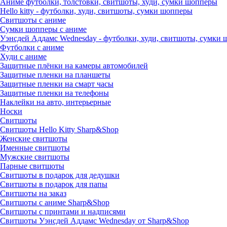
Аниме футболки, толстовки, свитшоты, худи, сумки шопперы
Hello kitty - футболки, худи, свитшоты, сумки шопперы
Свитшоты с аниме
Сумки шопперы с аниме
Уэнсдей Аддамс Wednesday - футболки, худи, свитшоты, сумки
Футболки с аниме
Худи с аниме
Защитные плёнки на камеры автомобилей
Защитные пленки на планшеты
Защитные пленки на смарт часы
Защитные пленки на телефоны
Наклейки на авто, интерьерные
Носки
Свитшоты
Cвитшоты Hello Kitty Sharp&Shop
Женские свитшоты
Именные свитшоты
Мужские свитшоты
Парные свитшоты
Свитшоты в подарок для дедушки
Свитшоты в подарок для папы
Свитшоты на заказ
Свитшоты с аниме Sharp&Shop
Свитшоты с принтами и надписями
Свитшоты Уэнсдей Аддамс Wednesday от Sharp&Shop