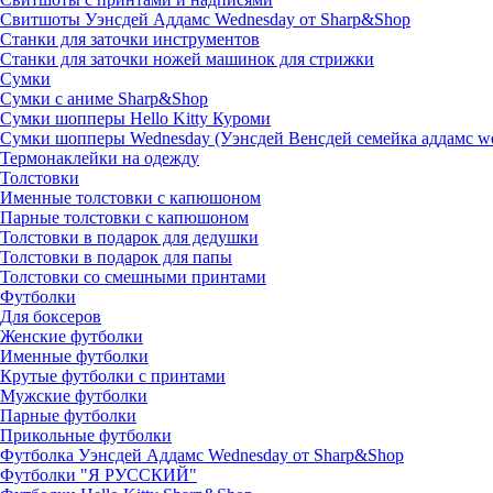
Свитшоты Уэнсдей Аддамс Wednesday от Sharp&Shop
Станки для заточки инструментов
Станки для заточки ножей машинок для стрижки
Сумки
Сумки с аниме Sharp&Shop
Сумки шопперы Hello Kitty Куроми
Сумки шопперы Wednesday (Уэнсдей Венсдей семейка аддамс w
Термонаклейки на одежду
Толстовки
Именные толстовки с капюшоном
Парные толстовки с капюшоном
Толстовки в подарок для дедушки
Толстовки в подарок для папы
Толстовки со смешными принтами
Футболки
Для боксеров
Женские футболки
Именные футболки
Крутые футболки с принтами
Мужские футболки
Парные футболки
Прикольные футболки
Футболка Уэнсдей Аддамс Wednesday от Sharp&Shop
Футболки "Я РУССКИЙ"