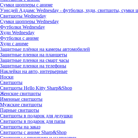
Сумки шопперы с аниме
Уэнсдей Аддамс Wednesday - футболки, худи, свитшоты, сумки
Свитшоты Wednesday
Сумки шопперы Wednesday
Футболки Wednesday
Худи Wednesday
Футболки с аниме
Худи с аниме
Защитные плёнки на камеры автомобилей
Защитные пленки на планшеты
Защитные пленки на смарт часы
Защитные пленки на телефоны
Наклейки на авто, интерьерные
Носки
Свитшоты
Cвитшоты Hello Kitty Sharp&Shop
Женские свитшоты
Именные свитшоты
Мужские свитшоты
Парные свитшоты
Свитшоты в подарок для дедушки
Свитшоты в подарок для папы
Свитшоты на заказ
Свитшоты с аниме Sharp&Shop
Свитшоты с принтами и надписями