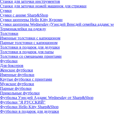
Станки для заточки инструментов
Станки для заточки ножей машинок для стрижки
Сумки
Сумки с аниме Sharp&Shop
Сумки шопперы Hello Kitty Куроми
Сумки шопперы Wednesday (Уэнсдей Венсдей семейка аддамс w
Термонаклейки на одежду
Толстовки
Именные толстовки с капюшоном
Парные толстовки с капюшоном
Толстовки в подарок для дедушки
Толстовки в подарок для папы
Толстовки со смешными принтами
Футболки
Для боксеров
Женские футболки
Именные футболки
Крутые футболки с принтами
Мужские футболки
Парные футболки
Прикольные футболки
Футболка Уэнсдей Аддамс Wednesday от Sharp&Shop
Футболки "Я РУССКИЙ"
Футболки Hello Kitty Sharp&Shop
Футболки в подарок для дедушки