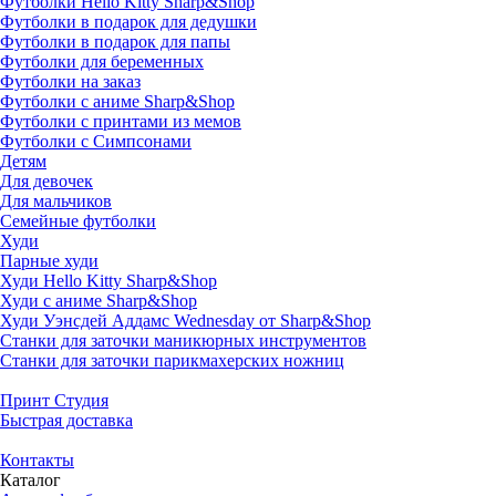
Футболки Hello Kitty Sharp&Shop
Футболки в подарок для дедушки
Футболки в подарок для папы
Футболки для беременных
Футболки на заказ
Футболки с аниме Sharp&Shop
Футболки с принтами из мемов
Футболки с Симпсонами
Детям
Для девочек
Для мальчиков
Семейные футболки
Худи
Парные худи
Худи Hello Kitty Sharp&Shop
Худи с аниме Sharp&Shop
Худи Уэнсдей Аддамс Wednesday от Sharp&Shop
Станки для заточки маникюрных инструментов
Станки для заточки парикмахерских ножниц
Принт Студия
Быстрая доставка
Контакты
Каталог