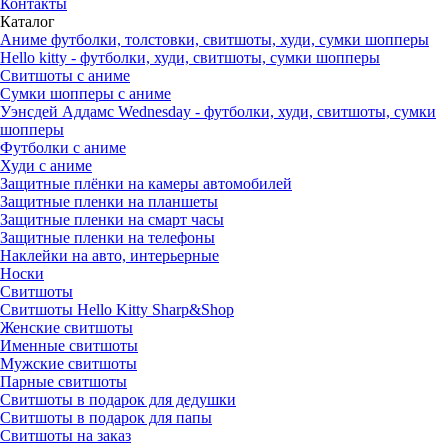
Контакты
Каталог
Аниме футболки, толстовки, свитшоты, худи, сумки шопперы
Hello kitty - футболки, худи, свитшоты, сумки шопперы
Свитшоты с аниме
Сумки шопперы с аниме
Уэнсдей Аддамс Wednesday - футболки, худи, свитшоты, сумки
шопперы
Футболки с аниме
Худи с аниме
Защитные плёнки на камеры автомобилей
Защитные пленки на планшеты
Защитные пленки на смарт часы
Защитные пленки на телефоны
Наклейки на авто, интерьерные
Носки
Свитшоты
Cвитшоты Hello Kitty Sharp&Shop
Женские свитшоты
Именные свитшоты
Мужские свитшоты
Парные свитшоты
Свитшоты в подарок для дедушки
Свитшоты в подарок для папы
Свитшоты на заказ