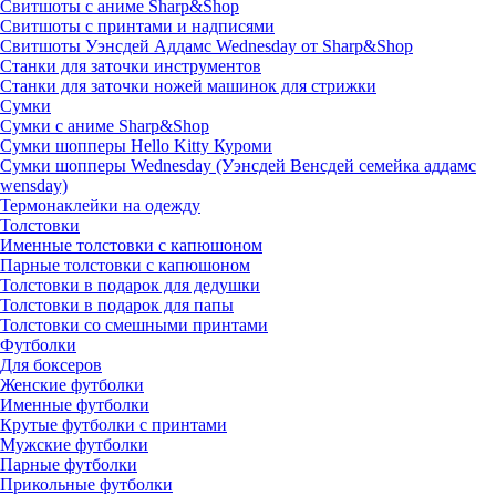
Свитшоты с аниме Sharp&Shop
Свитшоты с принтами и надписями
Свитшоты Уэнсдей Аддамс Wednesday от Sharp&Shop
Станки для заточки инструментов
Станки для заточки ножей машинок для стрижки
Сумки
Сумки с аниме Sharp&Shop
Сумки шопперы Hello Kitty Куроми
Сумки шопперы Wednesday (Уэнсдей Венсдей семейка аддамс
wensday)
Термонаклейки на одежду
Толстовки
Именные толстовки с капюшоном
Парные толстовки с капюшоном
Толстовки в подарок для дедушки
Толстовки в подарок для папы
Толстовки со смешными принтами
Футболки
Для боксеров
Женские футболки
Именные футболки
Крутые футболки с принтами
Мужские футболки
Парные футболки
Прикольные футболки