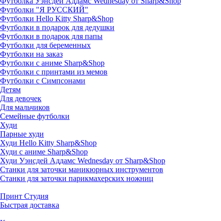
Футболка Уэнсдей Аддамс Wednesday от Sharp&Shop
Футболки "Я РУССКИЙ"
Футболки Hello Kitty Sharp&Shop
Футболки в подарок для дедушки
Футболки в подарок для папы
Футболки для беременных
Футболки на заказ
Футболки с аниме Sharp&Shop
Футболки с принтами из мемов
Футболки с Симпсонами
Детям
Для девочек
Для мальчиков
Семейные футболки
Худи
Парные худи
Худи Hello Kitty Sharp&Shop
Худи с аниме Sharp&Shop
Худи Уэнсдей Аддамс Wednesday от Sharp&Shop
Станки для заточки маникюрных инструментов
Станки для заточки парикмахерских ножниц
Принт Студия
Быстрая доставка