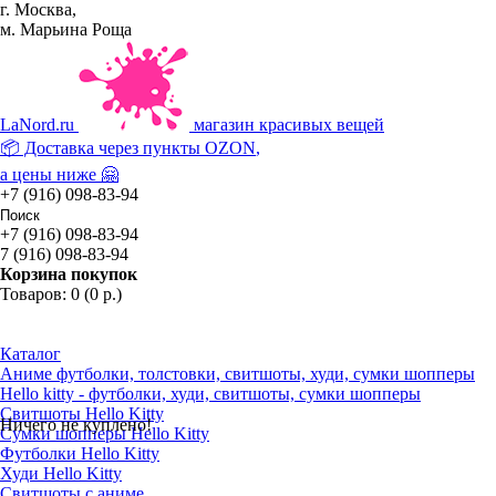
г. Москва,
м. Марьина Роща
La
Nord.ru
магазин красивых вещей
📦 Доставка через пункты
OZON
,
а цены ниже 🤗
+7 (916) 098-83-94
+7 (916) 098-83-94
7 (916) 098-83-94
Корзина покупок
Товаров: 0 (0 р.)
Каталог
Аниме футболки, толстовки, свитшоты, худи, сумки шопперы
Hello kitty - футболки, худи, свитшоты, сумки шопперы
Свитшоты Hello Kitty
Ничего не куплено!
Сумки шопперы Hello Kitty
Футболки Hello Kitty
Худи Hello Kitty
Свитшоты с аниме