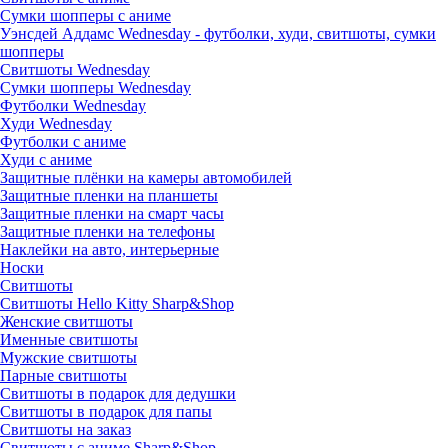
Сумки шопперы с аниме
Уэнсдей Аддамс Wednesday - футболки, худи, свитшоты, сумки
шопперы
Свитшоты Wednesday
Сумки шопперы Wednesday
Футболки Wednesday
Худи Wednesday
Футболки с аниме
Худи с аниме
Защитные плёнки на камеры автомобилей
Защитные пленки на планшеты
Защитные пленки на смарт часы
Защитные пленки на телефоны
Наклейки на авто, интерьерные
Носки
Свитшоты
Cвитшоты Hello Kitty Sharp&Shop
Женские свитшоты
Именные свитшоты
Мужские свитшоты
Парные свитшоты
Свитшоты в подарок для дедушки
Свитшоты в подарок для папы
Свитшоты на заказ
Свитшоты с аниме Sharp&Shop