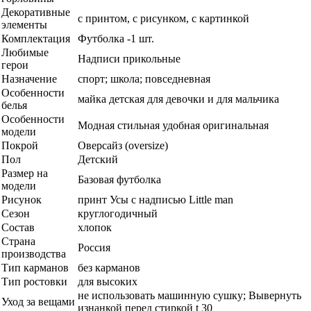
Декоративные
с принтом, с рисунком, с картинкой
элементы
Комплектация
Футболка -1 шт.
Любимые
Надписи прикольные
герои
Назначение
спорт; школа; повседневная
Особенности
майка детская для девочки и для мальчика
белья
Особенности
Модная стильная удобная оригинальная
модели
Покрой
Оверсайз (oversize)
Пол
Детский
Размер на
Базовая футболка
модели
Рисунок
принт Усы с надписью Little man
Сезон
круглогодичный
Состав
хлопок
Страна
Россия
производства
Тип карманов
без карманов
Тип ростовки
для высоких
не использовать машинную сушку; Вывернуть
Уход за вещами
изнанкой перед стиркой t 30