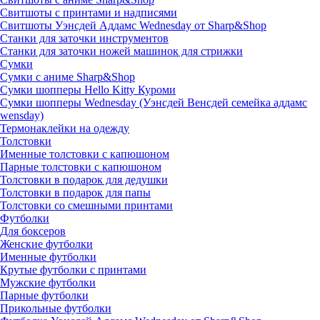
Свитшоты с принтами и надписями
Свитшоты Уэнсдей Аддамс Wednesday от Sharp&Shop
Станки для заточки инструментов
Станки для заточки ножей машинок для стрижки
Сумки
Сумки с аниме Sharp&Shop
Сумки шопперы Hello Kitty Куроми
Сумки шопперы Wednesday (Уэнсдей Венсдей семейка аддамс
wensday)
Термонаклейки на одежду
Толстовки
Именные толстовки с капюшоном
Парные толстовки с капюшоном
Толстовки в подарок для дедушки
Толстовки в подарок для папы
Толстовки со смешными принтами
Футболки
Для боксеров
Женские футболки
Именные футболки
Крутые футболки с принтами
Мужские футболки
Парные футболки
Прикольные футболки