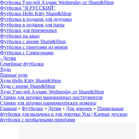
Футболка Уэнсдей Аддамс Wednesday от Sharp&Shop
Футболки "Я РУССКИЙ"
Футболки Hello Kitty Sharp&Shop
Футболки в подарок для дедушки
Футболки в подарок для папы
Футболки для беременных
Футболки на заказ
Футболки с аниме Sharp&Shop
Футболки с принтами из мемов
Футболки с Симпсонами
- Детям
Семейные футболки
Худи
Парные худи
Худи Hello Kitty Sharp&Shop
Худи с аниме Sharp&Shop
Худи Уэнсдей Аддамс Wednesday от Sharp&Shop
Станки для заточки маникюрных инструментов
Станки для заточки парикмахерских ножниц
Главная
»
Футболки
»
Детям
»
Для девочек
»
Прикольные
футболки для мальчика и для девочки Усы | Клевые детские
футболки с необычными принтами