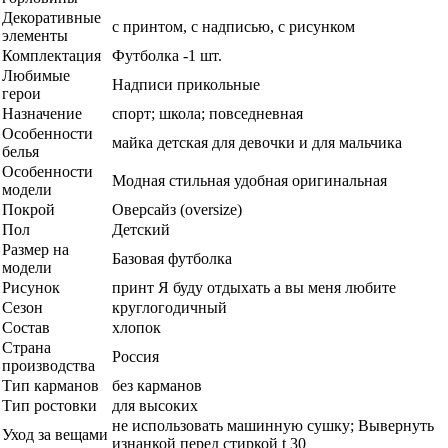
Декоративные
с принтом, с надписью, с рисунком
элементы
Комплектация
Футболка -1 шт.
Любимые
Надписи прикольные
герои
Назначение
спорт; школа; повседневная
Особенности
майка детская для девочки и для мальчика
белья
Особенности
Модная стильная удобная оригинальная
модели
Покрой
Оверсайз (oversize)
Пол
Детский
Размер на
Базовая футболка
модели
Рисунок
принт Я буду отдыхать а вы меня любите
Сезон
круглогодичный
Состав
хлопок
Страна
Россия
производства
Тип карманов
без карманов
Тип ростовки
для высоких
не использовать машинную сушку; Вывернуть
Уход за вещами
изнанкой перед стиркой t 30