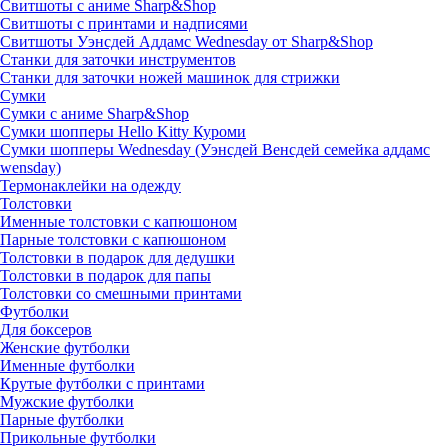
Свитшоты с аниме Sharp&Shop
Свитшоты с принтами и надписями
Свитшоты Уэнсдей Аддамс Wednesday от Sharp&Shop
Станки для заточки инструментов
Станки для заточки ножей машинок для стрижки
Сумки
Сумки с аниме Sharp&Shop
Сумки шопперы Hello Kitty Куроми
Сумки шопперы Wednesday (Уэнсдей Венсдей семейка аддамс
wensday)
Термонаклейки на одежду
Толстовки
Именные толстовки с капюшоном
Парные толстовки с капюшоном
Толстовки в подарок для дедушки
Толстовки в подарок для папы
Толстовки со смешными принтами
Футболки
Для боксеров
Женские футболки
Именные футболки
Крутые футболки с принтами
Мужские футболки
Парные футболки
Прикольные футболки