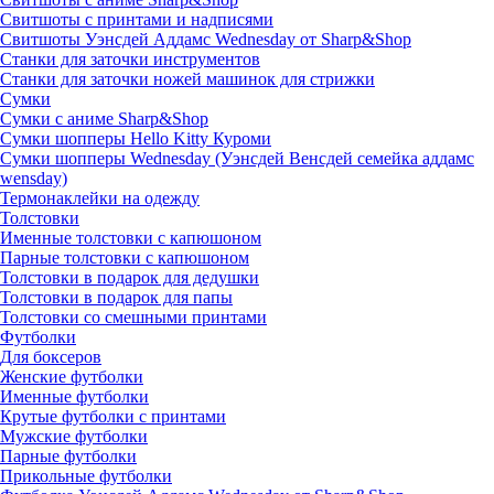
Свитшоты с принтами и надписями
Свитшоты Уэнсдей Аддамс Wednesday от Sharp&Shop
Станки для заточки инструментов
Станки для заточки ножей машинок для стрижки
Сумки
Сумки с аниме Sharp&Shop
Сумки шопперы Hello Kitty Куроми
Сумки шопперы Wednesday (Уэнсдей Венсдей семейка аддамс
wensday)
Термонаклейки на одежду
Толстовки
Именные толстовки с капюшоном
Парные толстовки с капюшоном
Толстовки в подарок для дедушки
Толстовки в подарок для папы
Толстовки со смешными принтами
Футболки
Для боксеров
Женские футболки
Именные футболки
Крутые футболки с принтами
Мужские футболки
Парные футболки
Прикольные футболки