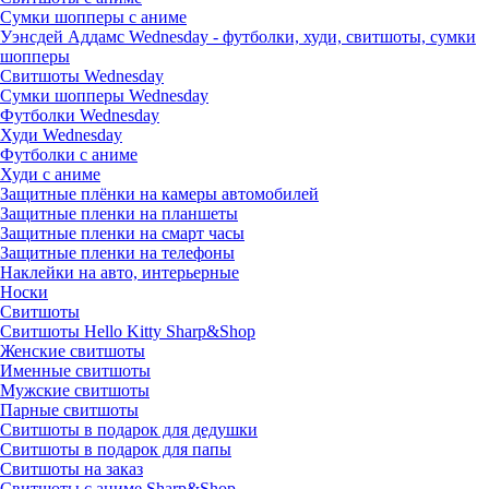
Сумки шопперы с аниме
Уэнсдей Аддамс Wednesday - футболки, худи, свитшоты, сумки
шопперы
Свитшоты Wednesday
Сумки шопперы Wednesday
Футболки Wednesday
Худи Wednesday
Футболки с аниме
Худи с аниме
Защитные плёнки на камеры автомобилей
Защитные пленки на планшеты
Защитные пленки на смарт часы
Защитные пленки на телефоны
Наклейки на авто, интерьерные
Носки
Свитшоты
Cвитшоты Hello Kitty Sharp&Shop
Женские свитшоты
Именные свитшоты
Мужские свитшоты
Парные свитшоты
Свитшоты в подарок для дедушки
Свитшоты в подарок для папы
Свитшоты на заказ
Свитшоты с аниме Sharp&Shop