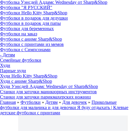
Футболка Уэнсдей Аддамс Wednesday от Sharp&Shop
Футболки "Я РУССКИЙ"
Футболки Hello Kitty Sharp&Shop
Футболки в подарок для дедушки
Футболки в подарок для папы
Футболки для беременных
Футболки на заказ
Футболки с аниме Sharp&Shop
Футболки с принтами из мемов
Футболки с Симпсонами
- Детям
Семейные футболки
Худи
Парные худи
Худи Hello Kitty Sharp&Shop
Худи с аниме Sharp&Shop
Худи Уэнсдей Аддамс Wednesday от Sharp&Shop
Станки для заточки маникюрных инструментов
Станки для заточки парикмахерских ножниц
Главная
»
Футболки
»
Детям
»
Для девочек
»
Прикольные
футболки для мальчика и для девочки Я буду отдыхать | Клевые
детские футболки с принтами