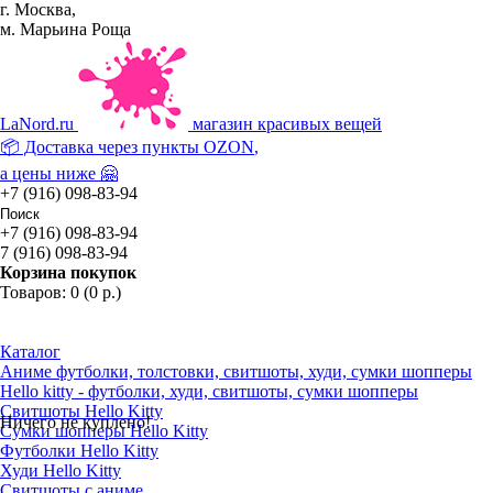
г. Москва,
м. Марьина Роща
La
Nord.ru
магазин красивых вещей
📦 Доставка через пункты
OZON
,
а цены ниже 🤗
+7 (916) 098-83-94
+7 (916) 098-83-94
7 (916) 098-83-94
Корзина покупок
Товаров: 0 (0 р.)
Каталог
Аниме футболки, толстовки, свитшоты, худи, сумки шопперы
Hello kitty - футболки, худи, свитшоты, сумки шопперы
Свитшоты Hello Kitty
Ничего не куплено!
Сумки шопперы Hello Kitty
Футболки Hello Kitty
Худи Hello Kitty
Свитшоты с аниме