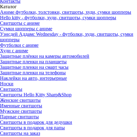
Контакты
Каталог
Аниме футболки, толстовки, свитшоты, худи, сумки шопперы
Hello kitty - футболки, худи, свитшоты, сумки шопперы
Свитшоты с аниме
Сумки шопперы с аниме
Уэнсдей Аддамс Wednesday - футболки, худи, свитшоты, сумки
шопперы
Футболки с аниме
Худи с аниме
Защитные плёнки на камеры автомобилей
Защитные пленки на планшеты
Защитные пленки на смарт часы
Защитные пленки на телефоны
Наклейки на авто, интерьерные
Носки
Свитшоты
Cвитшоты Hello Kitty Sharp&Shop
Женские свитшоты
Именные свитшоты
Мужские свитшоты
Парные свитшоты
Свитшоты в подарок для дедушки
Свитшоты в подарок для папы
Свитшоты на заказ