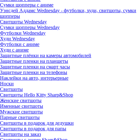
Сумки шопперы с аниме
Уэнсдей Аддамс Wednesday - футболки, худи, свитшоты, сумки
шопперы
Свитшоты Wednesday
Сумки шопперы Wednesday
Футболки Wednesday
Худи Wednesday
Футболки с аниме
Худи с аниме
Защитные плёнки на камеры автомобилей
Защитные пленки на планшеты
Защитные пленки на смарт часы
Защитные пленки на телефоны
Наклейки на авто, интерьерные
Носки
Свитшоты
Cвитшоты Hello Kitty Sharp&Shop
Женские свитшоты
Именные свитшоты
Мужские свитшоты
Парные свитшоты
Свитшоты в подарок для дедушки
Свитшоты в подарок для папы
Свитшоты на заказ
Свитшоты с аниме Sharp&Shop