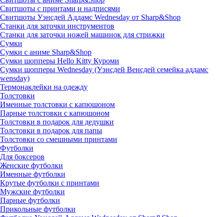
Свитшоты с принтами и надписями
Свитшоты Уэнсдей Аддамс Wednesday от Sharp&Shop
Станки для заточки инструментов
Станки для заточки ножей машинок для стрижки
Сумки
Сумки с аниме Sharp&Shop
Сумки шопперы Hello Kitty Куроми
Сумки шопперы Wednesday (Уэнсдей Венсдей семейка аддамс
wensday)
Термонаклейки на одежду
Толстовки
Именные толстовки с капюшоном
Парные толстовки с капюшоном
Толстовки в подарок для дедушки
Толстовки в подарок для папы
Толстовки со смешными принтами
Футболки
Для боксеров
Женские футболки
Именные футболки
Крутые футболки с принтами
Мужские футболки
Парные футболки
Прикольные футболки