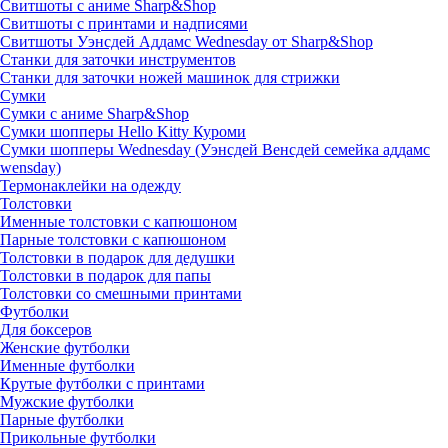
Свитшоты с аниме Sharp&Shop
Свитшоты с принтами и надписями
Свитшоты Уэнсдей Аддамс Wednesday от Sharp&Shop
Станки для заточки инструментов
Станки для заточки ножей машинок для стрижки
Сумки
Сумки с аниме Sharp&Shop
Сумки шопперы Hello Kitty Куроми
Сумки шопперы Wednesday (Уэнсдей Венсдей семейка аддамс
wensday)
Термонаклейки на одежду
Толстовки
Именные толстовки с капюшоном
Парные толстовки с капюшоном
Толстовки в подарок для дедушки
Толстовки в подарок для папы
Толстовки со смешными принтами
Футболки
Для боксеров
Женские футболки
Именные футболки
Крутые футболки с принтами
Мужские футболки
Парные футболки
Прикольные футболки