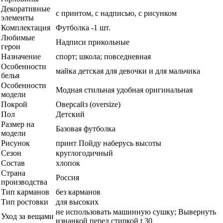
Декоративные
с принтом, с надписью, с рисунком
элементы
Комплектация
Футболка -1 шт.
Любимые
Надписи прикольные
герои
Назначение
спорт; школа; повседневная
Особенности
майка детская для девочки и для мальчика
белья
Особенности
Модная стильная удобная оригинальная
модели
Покрой
Оверсайз (oversize)
Пол
Детский
Размер на
Базовая футболка
модели
Рисунок
принт Пойду наберусь высоты
Сезон
круглогодичный
Состав
хлопок
Страна
Россия
производства
Тип карманов
без карманов
Тип ростовки
для высоких
не использовать машинную сушку; Вывернуть
Уход за вещами
изнанкой перед стиркой t 30