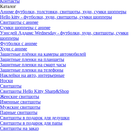
Контакты
Каталог
Аниме футболки, толстовки, свитшоты, худи, сумки шопперы
Hello kitty - футболки, худи, свитшоты, сумки шопперы
Свитшоты с аниме
Сумки шопперы с аниме
Уэнсдей Аддамс Wednesday - футболки, худи, свитшоты, сумки
шопперы
Футболки с аниме
Худи с аниме
Защитные плёнки на камеры автомобилей
Защитные пленки на планшеты
Защитные пленки на смарт часы
Защитные пленки на телефоны
Наклейки на авто, интерьерные
Носки
Свитшоты
Cвитшоты Hello Kitty Sharp&Shop
Женские свитшоты
Именные свитшоты
Мужские свитшоты
Парные свитшоты
Свитшоты в подарок для дедушки
Свитшоты в подарок для папы
Свитшоты на заказ