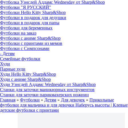
Футболка Уэнсдей Аддамс Wednesday от Sharp&Shop
Футболки "Я РУССКИЙ"
Футболки Hello Kitty Sharp&Shop
Футболки в подарок для дедушки
Футболки в подарок для папы
Футболки для беременных
Футболки на заказ
Футболки с аниме Sharp&Shop
Футболки с принтами из мемов
Футболки с Симпсонами
- Детям
Семейные футболки
Худи
Парные худи
Худи Hello Kitty Sharp&Shop
Худи с аниме Sharp&Shop
Худи Уэнсдей Аддамс Wednesday от Sharp&Shop
Станки для заточки маникюрных инструментов
Станки для заточки парикмахерских ножниц
Главная
»
Футболки
»
Детям
»
Для девочек
»
Прикольные
футболки для мальчика и для девочки Наберусь высоты | Клевые
детские футболки с принтами