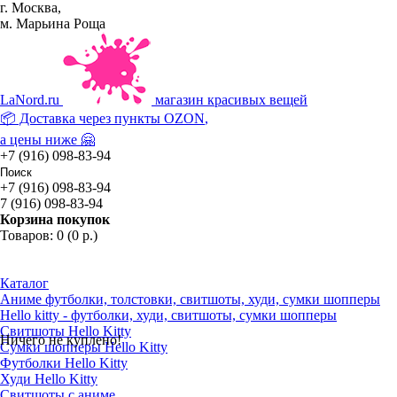
г. Москва,
м. Марьина Роща
La
Nord.ru
магазин красивых вещей
📦 Доставка через пункты
OZON
,
а цены ниже 🤗
+7 (916) 098-83-94
+7 (916) 098-83-94
7 (916) 098-83-94
Корзина покупок
Товаров: 0 (0 р.)
Каталог
Аниме футболки, толстовки, свитшоты, худи, сумки шопперы
Hello kitty - футболки, худи, свитшоты, сумки шопперы
Свитшоты Hello Kitty
Ничего не куплено!
Сумки шопперы Hello Kitty
Футболки Hello Kitty
Худи Hello Kitty
Свитшоты с аниме