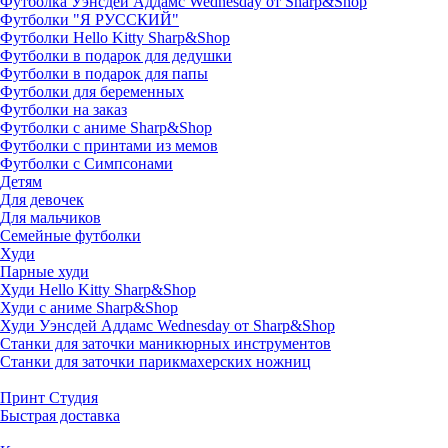
Футболка Уэнсдей Аддамс Wednesday от Sharp&Shop
Футболки "Я РУССКИЙ"
Футболки Hello Kitty Sharp&Shop
Футболки в подарок для дедушки
Футболки в подарок для папы
Футболки для беременных
Футболки на заказ
Футболки с аниме Sharp&Shop
Футболки с принтами из мемов
Футболки с Симпсонами
Детям
Для девочек
Для мальчиков
Семейные футболки
Худи
Парные худи
Худи Hello Kitty Sharp&Shop
Худи с аниме Sharp&Shop
Худи Уэнсдей Аддамс Wednesday от Sharp&Shop
Станки для заточки маникюрных инструментов
Станки для заточки парикмахерских ножниц
Принт Студия
Быстрая доставка