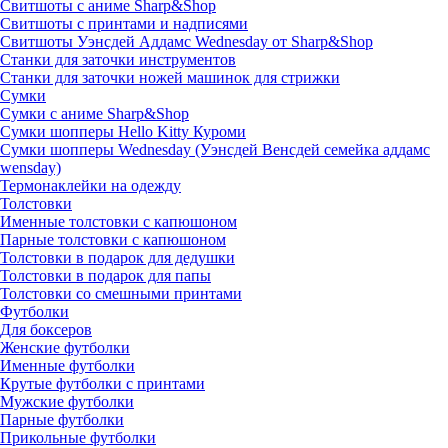
Свитшоты с аниме Sharp&Shop
Свитшоты с принтами и надписями
Свитшоты Уэнсдей Аддамс Wednesday от Sharp&Shop
Станки для заточки инструментов
Станки для заточки ножей машинок для стрижки
Сумки
Сумки с аниме Sharp&Shop
Сумки шопперы Hello Kitty Куроми
Сумки шопперы Wednesday (Уэнсдей Венсдей семейка аддамс
wensday)
Термонаклейки на одежду
Толстовки
Именные толстовки с капюшоном
Парные толстовки с капюшоном
Толстовки в подарок для дедушки
Толстовки в подарок для папы
Толстовки со смешными принтами
Футболки
Для боксеров
Женские футболки
Именные футболки
Крутые футболки с принтами
Мужские футболки
Парные футболки
Прикольные футболки