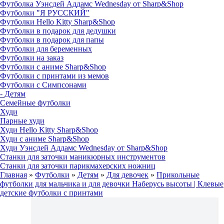
Футболка Уэнсдей Аддамс Wednesday от Sharp&Shop
Футболки "Я РУССКИЙ"
Футболки Hello Kitty Sharp&Shop
Футболки в подарок для дедушки
Футболки в подарок для папы
Футболки для беременных
Футболки на заказ
Футболки с аниме Sharp&Shop
Футболки с принтами из мемов
Футболки с Симпсонами
- Детям
Семейные футболки
Худи
Парные худи
Худи Hello Kitty Sharp&Shop
Худи с аниме Sharp&Shop
Худи Уэнсдей Аддамс Wednesday от Sharp&Shop
Станки для заточки маникюрных инструментов
Станки для заточки парикмахерских ножниц
Главная
»
Футболки
»
Детям
»
Для девочек
»
Прикольные
футболки для мальчика и для девочки Наберусь высоты | Клевые
детские футболки с принтами