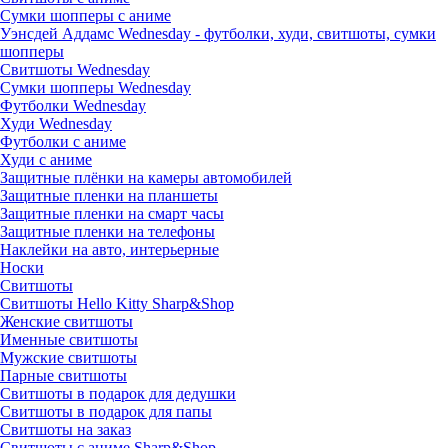
Сумки шопперы с аниме
Уэнсдей Аддамс Wednesday - футболки, худи, свитшоты, сумки
шопперы
Свитшоты Wednesday
Сумки шопперы Wednesday
Футболки Wednesday
Худи Wednesday
Футболки с аниме
Худи с аниме
Защитные плёнки на камеры автомобилей
Защитные пленки на планшеты
Защитные пленки на смарт часы
Защитные пленки на телефоны
Наклейки на авто, интерьерные
Носки
Свитшоты
Cвитшоты Hello Kitty Sharp&Shop
Женские свитшоты
Именные свитшоты
Мужские свитшоты
Парные свитшоты
Свитшоты в подарок для дедушки
Свитшоты в подарок для папы
Свитшоты на заказ
Свитшоты с аниме Sharp&Shop