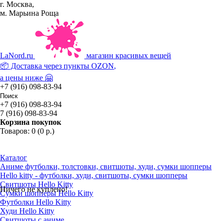
г. Москва,
м. Марьина Роща
La
Nord.ru
магазин красивых вещей
📦 Доставка через пункты
OZON
,
а цены ниже 🤗
+7 (916) 098-83-94
+7 (916) 098-83-94
7 (916) 098-83-94
Корзина покупок
Товаров: 0 (0 р.)
Каталог
Аниме футболки, толстовки, свитшоты, худи, сумки шопперы
Hello kitty - футболки, худи, свитшоты, сумки шопперы
Свитшоты Hello Kitty
Ничего не куплено!
Сумки шопперы Hello Kitty
Футболки Hello Kitty
Худи Hello Kitty
Свитшоты с аниме