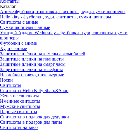
Контакты
Каталог
Аниме футболки, толстовки, свитшоты, худи, сумки шопперы
Hello kitty - футболки, худи, свитшоты, сумки шопперы
Свитшоты с аниме
Сумки шопперы с аниме
Уэнсдей Аддамс Wednesday - футболки, худи, свитшоты, сумки
шопперы
Футболки с аниме
Худи с аниме
Защитные плёнки на камеры автомобилей
Защитные пленки на планшеты
Защитные пленки на смарт часы
Защитные пленки на телефоны
Наклейки на авто, интерьерные
Носки
Свитшоты
Cвитшоты Hello Kitty Sharp&Shop
Женские свитшоты
Именные свитшоты
Мужские свитшоты
Парные свитшоты
Свитшоты в подарок для дедушки
Свитшоты в подарок для папы
Свитшоты на заказ