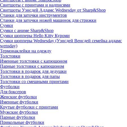
Свитшоты с принтами и надписями
Свитшоты Уэнсдей Аддамс Wednesday от Sharp&Shop
Станки для заточки инструментов
Станки для заточки ножей машинок для стрижки
Сумки
Сумки с аниме Sharp&Shop
Сумки шопперы Hello Kitty Куроми
Сумки шопперы Wednesday (Уэнсдей Венсдей семейка аддамс
wensday)
Термонаклейки на одежду
Толстовки
Именные толстовки с капюшоном
Парные толстовки с капюшоном
Толстовки в подарок для дедушки
Толстовки в подарок для папы
Толстовки со смешными принтами
Футболки
Для боксеров
Женские футболки
Именные футболки
Крутые футболки с принтами
Мужские футболки
Парные футболки
Прикольные футболки