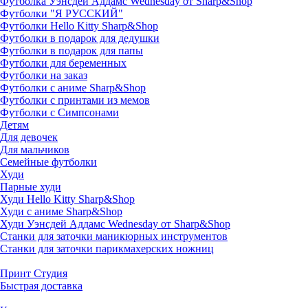
Футболка Уэнсдей Аддамс Wednesday от Sharp&Shop
Футболки "Я РУССКИЙ"
Футболки Hello Kitty Sharp&Shop
Футболки в подарок для дедушки
Футболки в подарок для папы
Футболки для беременных
Футболки на заказ
Футболки с аниме Sharp&Shop
Футболки с принтами из мемов
Футболки с Симпсонами
Детям
Для девочек
Для мальчиков
Семейные футболки
Худи
Парные худи
Худи Hello Kitty Sharp&Shop
Худи с аниме Sharp&Shop
Худи Уэнсдей Аддамс Wednesday от Sharp&Shop
Станки для заточки маникюрных инструментов
Станки для заточки парикмахерских ножниц
Принт Студия
Быстрая доставка