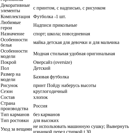
Декоративные
с принтом, с надписью, с рисунком
элементы
Комплектация
Футболка -1 шт.
Любимые
Надписи прикольные
герои
Назначение
спорт; школа; повседневная
Особенности
майка детская для девочки и для мальчика
белья
Особенности
Модная стильная удобная оригинальная
модели
Покрой
Оверсайз (oversize)
Пол
Детский
Размер на
Базовая футболка
модели
Рисунок
принт Пойду наберусь высоты
Сезон
круглогодичный
Состав
хлопок
Страна
Россия
производства
Тип карманов
без карманов
Тип ростовки
для высоких
не использовать машинную сушку; Вывернуть
Уход за вещами
изнанкой перед стиркой t 30