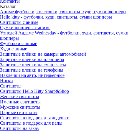
Контакты
Каталог
Аниме футболки, толстовки, свитшоты, худи, сумки шопперы
Hello kitty - футболки, худи, свитшоты, сумки шопперы
Свитшоты с аниме
Сумки шопперы с аниме
Уэнсдей Аддамс Wednesday - футболки, худи, свитшоты, сумки
шопперы
Футболки с аниме
Худи с аниме
Защитные плёнки на камеры автомобилей
Защитные пленки на планшеты
Защитные пленки на смарт часы
Защитные пленки на телефоны
Наклейки на авто, интерьерные
Носки
Свитшоты
Cвитшоты Hello Kitty Sharp&Shop
Женские свитшоты
Именные свитшоты
Мужские свитшоты
Парные свитшоты
Свитшоты в подарок для дедушки
Свитшоты в подарок для папы
Свитшоты на заказ