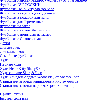
Футболка Уэнсдей Аддамс Wednesday от Sharp&Shop
Футболки "Я РУССКИЙ"
Футболки Hello Kitty Sharp&Shop
Футболки в подарок для дедушки
Футболки в подарок для папы
Футболки для беременных
Футболки на заказ
Футболки с аниме Sharp&Shop
Футболки с принтами из мемов
Футболки с Симпсонами
Детям
Для девочек
Для мальчиков
Семейные футболки
Худи
Парные худи
Худи Hello Kitty Sharp&Shop
Худи с аниме Sharp&Shop
Худи Уэнсдей Аддамс Wednesday от Sharp&Shop
Станки для заточки маникюрных инструментов
Станки для заточки парикмахерских ножниц
Принт Студия
Быстрая доставка