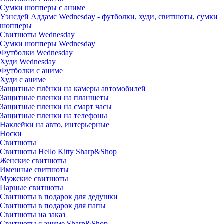
Сумки шопперы с аниме
Уэнсдей Аддамс Wednesday - футболки, худи, свитшоты, сумки
шопперы
Свитшоты Wednesday
Сумки шопперы Wednesday
Футболки Wednesday
Худи Wednesday
Футболки с аниме
Худи с аниме
Защитные плёнки на камеры автомобилей
Защитные пленки на планшеты
Защитные пленки на смарт часы
Защитные пленки на телефоны
Наклейки на авто, интерьерные
Носки
Свитшоты
Cвитшоты Hello Kitty Sharp&Shop
Женские свитшоты
Именные свитшоты
Мужские свитшоты
Парные свитшоты
Свитшоты в подарок для дедушки
Свитшоты в подарок для папы
Свитшоты на заказ
Свитшоты с аниме Sharp&Shop