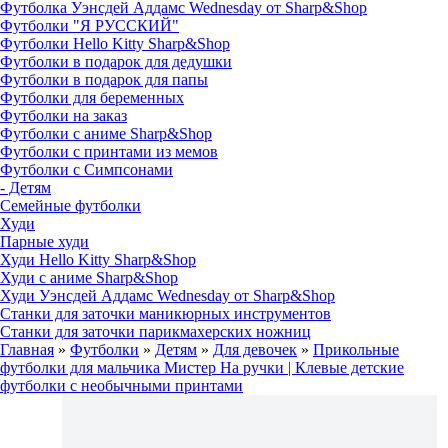
Футболка Уэнсдей Аддамс Wednesday от Sharp&Shop
Футболки "Я РУССКИЙ"
Футболки Hello Kitty Sharp&Shop
Футболки в подарок для дедушки
Футболки в подарок для папы
Футболки для беременных
Футболки на заказ
Футболки с аниме Sharp&Shop
Футболки с принтами из мемов
Футболки с Симпсонами
- Детям
Семейные футболки
Худи
Парные худи
Худи Hello Kitty Sharp&Shop
Худи с аниме Sharp&Shop
Худи Уэнсдей Аддамс Wednesday от Sharp&Shop
Станки для заточки маникюрных инструментов
Станки для заточки парикмахерских ножниц
Главная
»
Футболки
»
Детям
»
Для девочек
»
Прикольные
футболки для мальчика Мистер На ручки | Клевые детские
футболки с необычными принтами