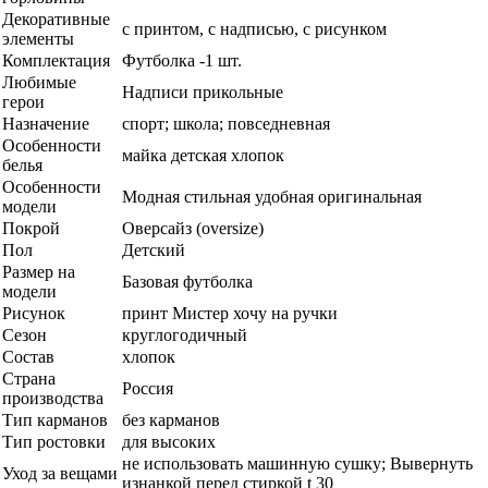
Декоративные
с принтом, с надписью, с рисунком
элементы
Комплектация
Футболка -1 шт.
Любимые
Надписи прикольные
герои
Назначение
спорт; школа; повседневная
Особенности
майка детская хлопок
белья
Особенности
Модная стильная удобная оригинальная
модели
Покрой
Оверсайз (oversize)
Пол
Детский
Размер на
Базовая футболка
модели
Рисунок
принт Мистер хочу на ручки
Сезон
круглогодичный
Состав
хлопок
Страна
Россия
производства
Тип карманов
без карманов
Тип ростовки
для высоких
не использовать машинную сушку; Вывернуть
Уход за вещами
изнанкой перед стиркой t 30