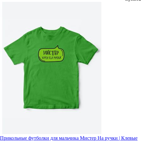
Прикольные футболки для мальчика Мистер На ручки | Клевые