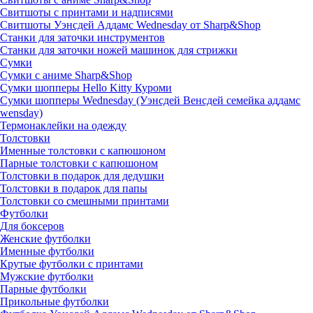
Свитшоты с принтами и надписями
Свитшоты Уэнсдей Аддамс Wednesday от Sharp&Shop
Станки для заточки инструментов
Станки для заточки ножей машинок для стрижки
Сумки
Сумки с аниме Sharp&Shop
Сумки шопперы Hello Kitty Куроми
Сумки шопперы Wednesday (Уэнсдей Венсдей семейка аддамс
wensday)
Термонаклейки на одежду
Толстовки
Именные толстовки с капюшоном
Парные толстовки с капюшоном
Толстовки в подарок для дедушки
Толстовки в подарок для папы
Толстовки со смешными принтами
Футболки
Для боксеров
Женские футболки
Именные футболки
Крутые футболки с принтами
Мужские футболки
Парные футболки
Прикольные футболки