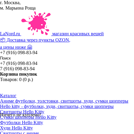
г. Москва,
м. Марьина Роща
La
Nord.ru
магазин красивых вещей
📦 Доставка через пункты
OZON
,
а цены ниже 🤗
+7 (916) 098-83-94
+7 (916) 098-83-94
7 (916) 098-83-94
Корзина покупок
Товаров: 0 (0 р.)
Каталог
Аниме футболки, толстовки, свитшоты, худи, сумки шопперы
Hello kitty - футболки, худи, свитшоты, сумки шопперы
Свитшоты Hello Kitty
Ничего не куплено!
Сумки шопперы Hello Kitty
Футболки Hello Kitty
Худи Hello Kitty
Свитшоты с аниме