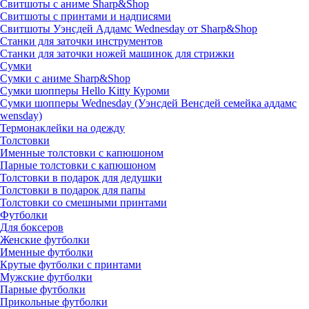
Свитшоты с аниме Sharp&Shop
Свитшоты с принтами и надписями
Свитшоты Уэнсдей Аддамс Wednesday от Sharp&Shop
Станки для заточки инструментов
Станки для заточки ножей машинок для стрижки
Сумки
Сумки с аниме Sharp&Shop
Сумки шопперы Hello Kitty Куроми
Сумки шопперы Wednesday (Уэнсдей Венсдей семейка аддамс
wensday)
Термонаклейки на одежду
Толстовки
Именные толстовки с капюшоном
Парные толстовки с капюшоном
Толстовки в подарок для дедушки
Толстовки в подарок для папы
Толстовки со смешными принтами
Футболки
Для боксеров
Женские футболки
Именные футболки
Крутые футболки с принтами
Мужские футболки
Парные футболки
Прикольные футболки