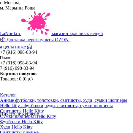
г. Москва,
м. Марьина Роща
La
Nord.ru
магазин красивых вещей
📦 Доставка через пункты
OZON
,
а цены ниже 🤗
+7 (916) 098-83-94
+7 (916) 098-83-94
7 (916) 098-83-94
Корзина покупок
Товаров: 0 (0 р.)
Каталог
Аниме футболки, толстовки, свитшоты, худи, сумки шопперы
Hello kitty - футболки, худи, свитшоты, сумки шопперы
Свитшоты Hello Kitty
Ничего не куплено!
Сумки шопперы Hello Kitty
Футболки Hello Kitty
Худи Hello Kitty
Свитшоты с аниме