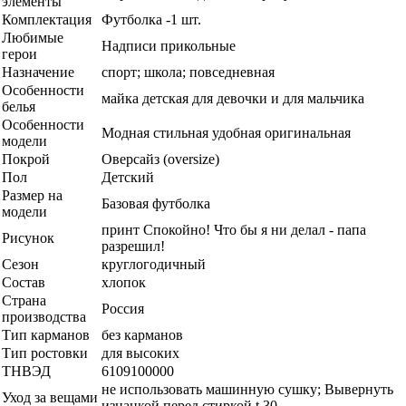
элементы
Комплектация
Футболка -1 шт.
Любимые
Надписи прикольные
герои
Назначение
спорт; школа; повседневная
Особенности
майка детская для девочки и для мальчика
белья
Особенности
Модная стильная удобная оригинальная
модели
Покрой
Оверсайз (oversize)
Пол
Детский
Размер на
Базовая футболка
модели
принт Спокойно! Что бы я ни делал - папа
Рисунок
разрешил!
Сезон
круглогодичный
Состав
хлопок
Страна
Россия
производства
Тип карманов
без карманов
Тип ростовки
для высоких
ТНВЭД
6109100000
не использовать машинную сушку; Вывернуть
Уход за вещами
изнанкой перед стиркой t 30