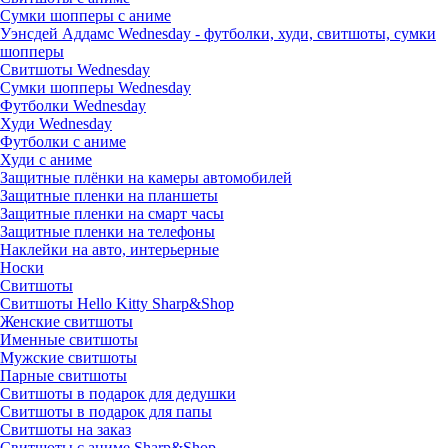
Сумки шопперы с аниме
Уэнсдей Аддамс Wednesday - футболки, худи, свитшоты, сумки
шопперы
Свитшоты Wednesday
Сумки шопперы Wednesday
Футболки Wednesday
Худи Wednesday
Футболки с аниме
Худи с аниме
Защитные плёнки на камеры автомобилей
Защитные пленки на планшеты
Защитные пленки на смарт часы
Защитные пленки на телефоны
Наклейки на авто, интерьерные
Носки
Свитшоты
Cвитшоты Hello Kitty Sharp&Shop
Женские свитшоты
Именные свитшоты
Мужские свитшоты
Парные свитшоты
Свитшоты в подарок для дедушки
Свитшоты в подарок для папы
Свитшоты на заказ
Свитшоты с аниме Sharp&Shop