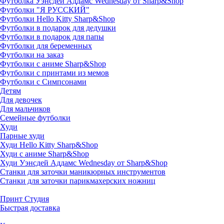
Футболка Уэнсдей Аддамс Wednesday от Sharp&Shop
Футболки "Я РУССКИЙ"
Футболки Hello Kitty Sharp&Shop
Футболки в подарок для дедушки
Футболки в подарок для папы
Футболки для беременных
Футболки на заказ
Футболки с аниме Sharp&Shop
Футболки с принтами из мемов
Футболки с Симпсонами
Детям
Для девочек
Для мальчиков
Семейные футболки
Худи
Парные худи
Худи Hello Kitty Sharp&Shop
Худи с аниме Sharp&Shop
Худи Уэнсдей Аддамс Wednesday от Sharp&Shop
Станки для заточки маникюрных инструментов
Станки для заточки парикмахерских ножниц
Принт Студия
Быстрая доставка