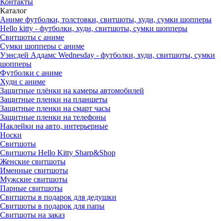
Контакты
Каталог
Аниме футболки, толстовки, свитшоты, худи, сумки шопперы
Hello kitty - футболки, худи, свитшоты, сумки шопперы
Свитшоты с аниме
Сумки шопперы с аниме
Уэнсдей Аддамс Wednesday - футболки, худи, свитшоты, сумки
шопперы
Футболки с аниме
Худи с аниме
Защитные плёнки на камеры автомобилей
Защитные пленки на планшеты
Защитные пленки на смарт часы
Защитные пленки на телефоны
Наклейки на авто, интерьерные
Носки
Свитшоты
Cвитшоты Hello Kitty Sharp&Shop
Женские свитшоты
Именные свитшоты
Мужские свитшоты
Парные свитшоты
Свитшоты в подарок для дедушки
Свитшоты в подарок для папы
Свитшоты на заказ