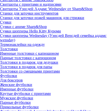
Свитшоты с принтами и надписями
Свитшоты Уэнсдей Аддамс Wednesday от Sharp&Shop
Станки для заточки инструментов
Станки для заточки ножей машинок для стрижки
Сумки
Сумки с аниме Sharp&Shop
Сумки шопперы Hello Kitty Куроми
Сумки шопперы Wednesday (Уэнсдей Венсдей семейка аддамс
wensday)
Термонаклейки на одежду
Толстовки
Именные толстовки с капюшоном
Парные толстовки с капюшоном
Толстовки в подарок для дедушки
Толстовки в подарок для папы
Толстовки со смешными принтами
Футболки
Для боксеров
Женские футболки
Именные футболки
Крутые футболки с принтами
Мужские футболки
Парные футболки
Прикольные футболки