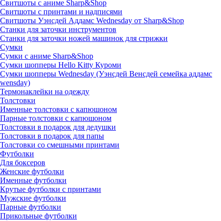
Свитшоты с аниме Sharp&Shop
Свитшоты с принтами и надписями
Свитшоты Уэнсдей Аддамс Wednesday от Sharp&Shop
Станки для заточки инструментов
Станки для заточки ножей машинок для стрижки
Сумки
Сумки с аниме Sharp&Shop
Сумки шопперы Hello Kitty Куроми
Сумки шопперы Wednesday (Уэнсдей Венсдей семейка аддамс
wensday)
Термонаклейки на одежду
Толстовки
Именные толстовки с капюшоном
Парные толстовки с капюшоном
Толстовки в подарок для дедушки
Толстовки в подарок для папы
Толстовки со смешными принтами
Футболки
Для боксеров
Женские футболки
Именные футболки
Крутые футболки с принтами
Мужские футболки
Парные футболки
Прикольные футболки