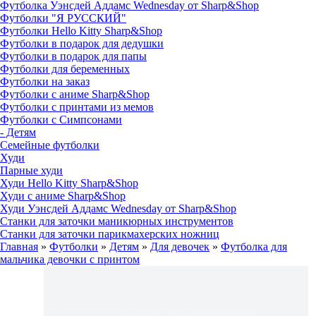
Футболка Уэнсдей Аддамс Wednesday от Sharp&Shop
Футболки "Я РУССКИЙ"
Футболки Hello Kitty Sharp&Shop
Футболки в подарок для дедушки
Футболки в подарок для папы
Футболки для беременных
Футболки на заказ
Футболки с аниме Sharp&Shop
Футболки с принтами из мемов
Футболки с Симпсонами
- Детям
Семейные футболки
Худи
Парные худи
Худи Hello Kitty Sharp&Shop
Худи с аниме Sharp&Shop
Худи Уэнсдей Аддамс Wednesday от Sharp&Shop
Станки для заточки маникюрных инструментов
Станки для заточки парикмахерских ножниц
Главная
»
Футболки
»
Детям
»
Для девочек
»
Футболка для
мальчика девочки с принтом