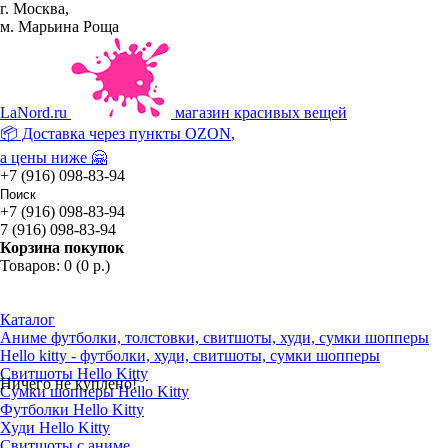
г. Москва,
м. Марьина Роща
La
Nord.ru
магазин красивых вещей
📦 Доставка через пункты
OZON
,
а цены ниже 🤗
+7 (916) 098-83-94
+7 (916) 098-83-94
7 (916) 098-83-94
Корзина покупок
Товаров: 0 (0 р.)
Каталог
Аниме футболки, толстовки, свитшоты, худи, сумки шопперы
Hello kitty - футболки, худи, свитшоты, сумки шопперы
Свитшоты Hello Kitty
Ничего не куплено!
Сумки шопперы Hello Kitty
Футболки Hello Kitty
Худи Hello Kitty
Свитшоты с аниме