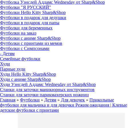
Футболка Уэнсдей Аддамс Wednesday от Sharp&Shop
Футболки "Я РУССКИЙ"
Футболки Hello Kitty Sharp&Shop
Футболки в подарок для дедушки
Футболки в подарок для папы
Футболки для беременных
Футболки на заказ
Футболки с аниме Sharp&Shop
Футболки с принтами из мемов
Футболки с Симпсонами
- Детям
Семейные футболки
Худи
Парные худи
Худи Hello Kitty Sharp&Shop
Худи с аниме Sharp&Shop
Худи Уэнсдей Аддамс Wednesday от Sharp&Shop
Станки для заточки маникюрных инструментов
Станки для заточки парикмахерских ножниц
Главная
»
Футболки
»
Детям
»
Для девочек
»
Прикольные
футболки для мальчика и для девочки Режим ожидания | Клевые
детские футболки с принтами