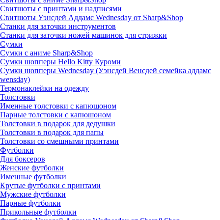
Свитшоты с принтами и надписями
Свитшоты Уэнсдей Аддамс Wednesday от Sharp&Shop
Станки для заточки инструментов
Станки для заточки ножей машинок для стрижки
Сумки
Сумки с аниме Sharp&Shop
Сумки шопперы Hello Kitty Куроми
Сумки шопперы Wednesday (Уэнсдей Венсдей семейка аддамс
wensday)
Термонаклейки на одежду
Толстовки
Именные толстовки с капюшоном
Парные толстовки с капюшоном
Толстовки в подарок для дедушки
Толстовки в подарок для папы
Толстовки со смешными принтами
Футболки
Для боксеров
Женские футболки
Именные футболки
Крутые футболки с принтами
Мужские футболки
Парные футболки
Прикольные футболки