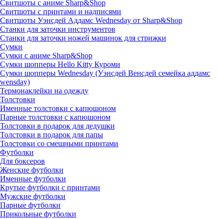
Свитшоты с аниме Sharp&Shop
Свитшоты с принтами и надписями
Свитшоты Уэнсдей Аддамс Wednesday от Sharp&Shop
Станки для заточки инструментов
Станки для заточки ножей машинок для стрижки
Сумки
Сумки с аниме Sharp&Shop
Сумки шопперы Hello Kitty Куроми
Сумки шопперы Wednesday (Уэнсдей Венсдей семейка аддамс
wensday)
Термонаклейки на одежду
Толстовки
Именные толстовки с капюшоном
Парные толстовки с капюшоном
Толстовки в подарок для дедушки
Толстовки в подарок для папы
Толстовки со смешными принтами
Футболки
Для боксеров
Женские футболки
Именные футболки
Крутые футболки с принтами
Мужские футболки
Парные футболки
Прикольные футболки