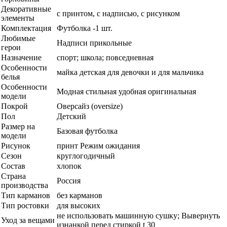
Декоративные
с принтом, с надписью, с рисунком
элементы
Комплектация
Футболка -1 шт.
Любимые
Надписи прикольные
герои
Назначение
спорт; школа; повседневная
Особенности
майка детская для девочки и для мальчика
белья
Особенности
Модная стильная удобная оригинальная
модели
Покрой
Оверсайз (oversize)
Пол
Детский
Размер на
Базовая футболка
модели
Рисунок
принт Режим ожидания
Сезон
круглогодичный
Состав
хлопок
Страна
Россия
производства
Тип карманов
без карманов
Тип ростовки
для высоких
не использовать машинную сушку; Вывернуть
Уход за вещами
изнанкой перед стиркой t 30