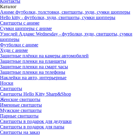
Контакты
Каталог
Аниме футболки, толстовки, свитшоты, худи, сумки шопперы
Hello kitty - футболки, худи, свитшоты, сумки шопперы
Свитшоты с аниме
Сумки шопперы с аниме
Уэнсдей Аддамс Wednesday - футболки, худи, свитшоты, сумки
шопперы
Футболки с аниме
Худи с аниме
Защитные плёнки на камеры автомобилей
Защитные пленки на планшеты
Защитные пленки на смарт часы
Защитные пленки на телефоны
Наклейки на авто, интерьерные
Носки
Свитшоты
Cвитшоты Hello Kitty Sharp&Shop
Женские свитшоты
Именные свитшоты
Мужские свитшоты
Парные свитшоты
Свитшоты в подарок для дедушки
Свитшоты в подарок для папы
Свитшоты на заказ