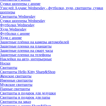
Сумки шопперы с аниме
Уэнсдей Аддамс Wednesday - футболки, худи, свитшоты, сумки
шопперы
Свитшоты Wednesday
Сумки шопперы Wednesday
Футболки Wednesday
Худи Wednesday
Футболки с аниме
Худи с аниме
Защитные плёнки на камеры автомобилей
Защитные пленки на планшеты
Защитные пленки на смарт часы
Защитные пленки на телефоны
Наклейки на авто, интерьерные
Носки
Свитшоты
Cвитшоты Hello Kitty Sharp&Shop
Женские свитшоты
Именные свитшоты
Мужские свитшоты
Парные свитшоты
Свитшоты в подарок для дедушки
Свитшоты в подарок для папы
Свитшоты на заказ
Свитшоты с аниме Sharp&Shop