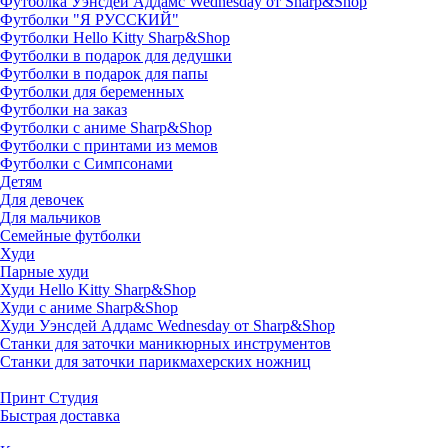
Футболка Уэнсдей Аддамс Wednesday от Sharp&Shop
Футболки "Я РУССКИЙ"
Футболки Hello Kitty Sharp&Shop
Футболки в подарок для дедушки
Футболки в подарок для папы
Футболки для беременных
Футболки на заказ
Футболки с аниме Sharp&Shop
Футболки с принтами из мемов
Футболки с Симпсонами
Детям
Для девочек
Для мальчиков
Семейные футболки
Худи
Парные худи
Худи Hello Kitty Sharp&Shop
Худи с аниме Sharp&Shop
Худи Уэнсдей Аддамс Wednesday от Sharp&Shop
Станки для заточки маникюрных инструментов
Станки для заточки парикмахерских ножниц
Принт Студия
Быстрая доставка