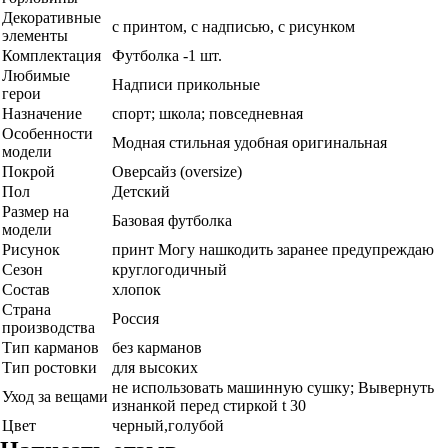
Декоративные
с принтом, с надписью, с рисунком
элементы
Комплектация
Футболка -1 шт.
Любимые
Надписи прикольные
герои
Назначение
спорт; школа; повседневная
Особенности
Модная стильная удобная оригинальная
модели
Покрой
Оверсайз (oversize)
Пол
Детский
Размер на
Базовая футболка
модели
Рисунок
принт Могу нашкодить заранее предупреждаю
Сезон
круглогодичный
Состав
хлопок
Страна
Россия
производства
Тип карманов
без карманов
Тип ростовки
для высоких
не использовать машинную сушку; Вывернуть
Уход за вещами
изнанкой перед стиркой t 30
Цвет
черный,голубой