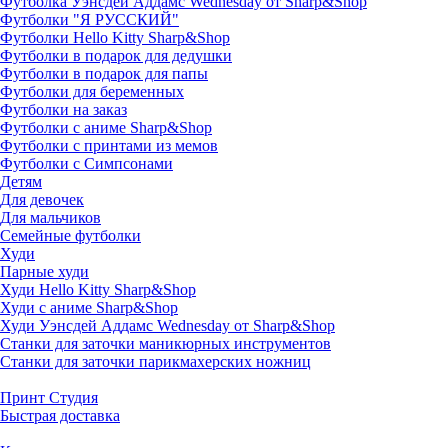
Футболка Уэнсдей Аддамс Wednesday от Sharp&Shop
Футболки "Я РУССКИЙ"
Футболки Hello Kitty Sharp&Shop
Футболки в подарок для дедушки
Футболки в подарок для папы
Футболки для беременных
Футболки на заказ
Футболки с аниме Sharp&Shop
Футболки с принтами из мемов
Футболки с Симпсонами
Детям
Для девочек
Для мальчиков
Семейные футболки
Худи
Парные худи
Худи Hello Kitty Sharp&Shop
Худи с аниме Sharp&Shop
Худи Уэнсдей Аддамс Wednesday от Sharp&Shop
Станки для заточки маникюрных инструментов
Станки для заточки парикмахерских ножниц
Принт Студия
Быстрая доставка