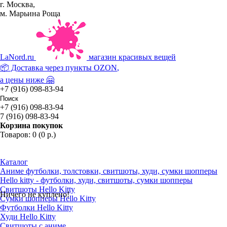
г. Москва,
м. Марьина Роща
La
Nord.ru
магазин красивых вещей
📦 Доставка через пункты
OZON
,
а цены ниже 🤗
+7 (916) 098-83-94
+7 (916) 098-83-94
7 (916) 098-83-94
Корзина покупок
Товаров: 0 (0 р.)
Каталог
Аниме футболки, толстовки, свитшоты, худи, сумки шопперы
Hello kitty - футболки, худи, свитшоты, сумки шопперы
Свитшоты Hello Kitty
Ничего не куплено!
Сумки шопперы Hello Kitty
Футболки Hello Kitty
Худи Hello Kitty
Свитшоты с аниме