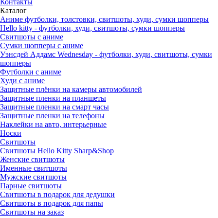
Контакты
Каталог
Аниме футболки, толстовки, свитшоты, худи, сумки шопперы
Hello kitty - футболки, худи, свитшоты, сумки шопперы
Свитшоты с аниме
Сумки шопперы с аниме
Уэнсдей Аддамс Wednesday - футболки, худи, свитшоты, сумки
шопперы
Футболки с аниме
Худи с аниме
Защитные плёнки на камеры автомобилей
Защитные пленки на планшеты
Защитные пленки на смарт часы
Защитные пленки на телефоны
Наклейки на авто, интерьерные
Носки
Свитшоты
Cвитшоты Hello Kitty Sharp&Shop
Женские свитшоты
Именные свитшоты
Мужские свитшоты
Парные свитшоты
Свитшоты в подарок для дедушки
Свитшоты в подарок для папы
Свитшоты на заказ