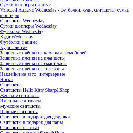
Сумки шопперы с аниме
Уэнсдей Аддамс Wednesday - футболки, худи, свитшоты, сумки
шопперы
Свитшоты Wednesday
Сумки шопперы Wednesday
Футболки Wednesday
Худи Wednesday
Футболки с аниме
Худи с аниме
Защитные плёнки на камеры автомобилей
Защитные пленки на планшеты
Защитные пленки на смарт часы
Защитные пленки на телефоны
Наклейки на авто, интерьерные
Носки
Свитшоты
Cвитшоты Hello Kitty Sharp&Shop
Женские свитшоты
Именные свитшоты
Мужские свитшоты
Парные свитшоты
Свитшоты в подарок для дедушки
Свитшоты в подарок для папы
Свитшоты на заказ
Свитшоты с аниме Sharp&Shop