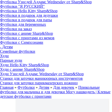
Футболка Уэнсдей Аддамс Wednesday от Sharp&Shop
Футболки "Я РУССКИЙ"
Футболки Hello Kitty Sharp&Shop
Футболки в подарок для дедушки
Футболки в подарок для папы
Футболки для беременных
Футболки на заказ
Футболки с аниме Sharp&Shop
Футболки с принтами из мемов
Футболки с Симпсонами
- Детям
Семейные футболки
Худи
Парные худи
Худи Hello Kitty Sharp&Shop
Худи с аниме Sharp&Shop
Худи Уэнсдей Аддамс Wednesday от Sharp&Shop
Станки для заточки маникюрных инструментов
Станки для заточки парикмахерских ножниц
Главная
»
Футболки
»
Детям
»
Для девочек
»
Прикольные
футболки для мальчика и для девочки Могу нашкодить | Клевые
детские футболки с принтами