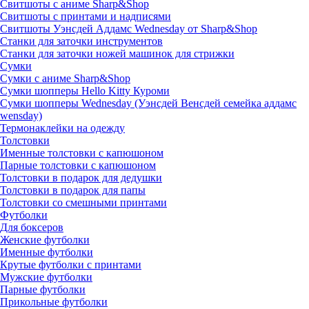
Свитшоты с аниме Sharp&Shop
Свитшоты с принтами и надписями
Свитшоты Уэнсдей Аддамс Wednesday от Sharp&Shop
Станки для заточки инструментов
Станки для заточки ножей машинок для стрижки
Сумки
Сумки с аниме Sharp&Shop
Сумки шопперы Hello Kitty Куроми
Сумки шопперы Wednesday (Уэнсдей Венсдей семейка аддамс
wensday)
Термонаклейки на одежду
Толстовки
Именные толстовки с капюшоном
Парные толстовки с капюшоном
Толстовки в подарок для дедушки
Толстовки в подарок для папы
Толстовки со смешными принтами
Футболки
Для боксеров
Женские футболки
Именные футболки
Крутые футболки с принтами
Мужские футболки
Парные футболки
Прикольные футболки