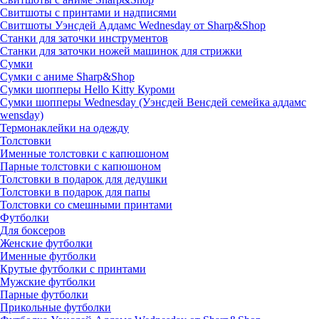
Свитшоты с принтами и надписями
Свитшоты Уэнсдей Аддамс Wednesday от Sharp&Shop
Станки для заточки инструментов
Станки для заточки ножей машинок для стрижки
Сумки
Сумки с аниме Sharp&Shop
Сумки шопперы Hello Kitty Куроми
Сумки шопперы Wednesday (Уэнсдей Венсдей семейка аддамс
wensday)
Термонаклейки на одежду
Толстовки
Именные толстовки с капюшоном
Парные толстовки с капюшоном
Толстовки в подарок для дедушки
Толстовки в подарок для папы
Толстовки со смешными принтами
Футболки
Для боксеров
Женские футболки
Именные футболки
Крутые футболки с принтами
Мужские футболки
Парные футболки
Прикольные футболки