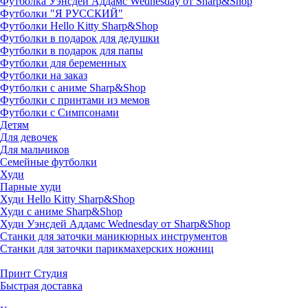
Футболка Уэнсдей Аддамс Wednesday от Sharp&Shop
Футболки "Я РУССКИЙ"
Футболки Hello Kitty Sharp&Shop
Футболки в подарок для дедушки
Футболки в подарок для папы
Футболки для беременных
Футболки на заказ
Футболки с аниме Sharp&Shop
Футболки с принтами из мемов
Футболки с Симпсонами
Детям
Для девочек
Для мальчиков
Семейные футболки
Худи
Парные худи
Худи Hello Kitty Sharp&Shop
Худи с аниме Sharp&Shop
Худи Уэнсдей Аддамс Wednesday от Sharp&Shop
Станки для заточки маникюрных инструментов
Станки для заточки парикмахерских ножниц
Принт Студия
Быстрая доставка