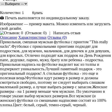
Количество:
🖨 Печать выполняется по индивидуальному заказу.
Изображение — пример макета. Можно изменить или загрузить
свой дизайн.
(
Отзывов: 0
)
|
Написать отзыв
Описание
Характеристики
Отзывы (0)
Прикольная, смешная мужская футболка с принтом "This really
sucks".Футболки с прикольными принтами подходят для
подростков, для мужчин, мальчиков, для девочек и для девушек,
для взрослых. Отлично подходят как подарок на День Рождения
папе, дедушке, парню, мужу, брату или ребенка - подростка.
Прикольная надпись на футболке выделит вас из толпы и
подчеркнет уникальность.Лучший памятный подарок - это
оригинальный подарок! А стильная футболка - это еще и
полезная вещь!Футболки идут размер в размер и должны
смотреться свободно, поэтому не следует выбирать слишком
маленький размер, а лучше выбрать размер с запасом.Женские
размеры - на 1 размер меньше чем мужские. По умолчанию в
товаре указан выбор мужских размеров.Все мужские (и
женские) футболки со смешными надписями состоят из 100%
хлопка.Цвет: белый, серый, темно-серый, черный.