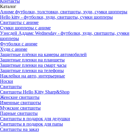
Контакты
Каталог
Аниме футболки, толстовки, свитшоты, худи, сумки шопперы
Hello kitty - футболки, худи, свитшоты, сумки шопперы
Свитшоты с аниме
Сумки шопперы с аниме
Уэнсдей Аддамс Wednesday - футболки, худи, свитшоты, сумки
шопперы
Футболки с аниме
Худи с аниме
Защитные плёнки на камеры автомобилей
Защитные пленки на планшеты
Защитные пленки на смарт часы
Защитные пленки на телефоны
Наклейки на авто, интерьерные
Носки
Свитшоты
Cвитшоты Hello Kitty Sharp&Shop
Женские свитшоты
Именные свитшоты
Мужские свитшоты
Парные свитшоты
Свитшоты в подарок для дедушки
Свитшоты в подарок для папы
Свитшоты на заказ