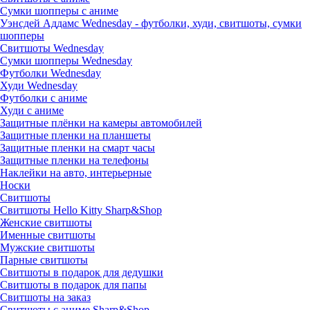
Сумки шопперы с аниме
Уэнсдей Аддамс Wednesday - футболки, худи, свитшоты, сумки
шопперы
Свитшоты Wednesday
Сумки шопперы Wednesday
Футболки Wednesday
Худи Wednesday
Футболки с аниме
Худи с аниме
Защитные плёнки на камеры автомобилей
Защитные пленки на планшеты
Защитные пленки на смарт часы
Защитные пленки на телефоны
Наклейки на авто, интерьерные
Носки
Свитшоты
Cвитшоты Hello Kitty Sharp&Shop
Женские свитшоты
Именные свитшоты
Мужские свитшоты
Парные свитшоты
Свитшоты в подарок для дедушки
Свитшоты в подарок для папы
Свитшоты на заказ
Свитшоты с аниме Sharp&Shop