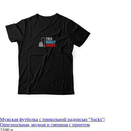
Мужская футболка с прикольной надписью "Sucks"/
Оригинальная, модная и смешная с принтом
2100 р.