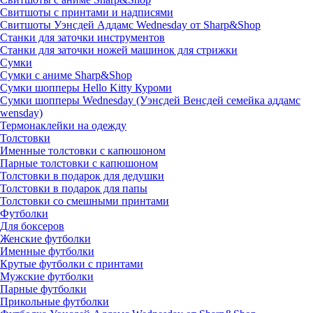
Свитшоты с принтами и надписями
Свитшоты Уэнсдей Аддамс Wednesday от Sharp&Shop
Станки для заточки инструментов
Станки для заточки ножей машинок для стрижки
Сумки
Сумки с аниме Sharp&Shop
Сумки шопперы Hello Kitty Куроми
Сумки шопперы Wednesday (Уэнсдей Венсдей семейка аддамс
wensday)
Термонаклейки на одежду
Толстовки
Именные толстовки с капюшоном
Парные толстовки с капюшоном
Толстовки в подарок для дедушки
Толстовки в подарок для папы
Толстовки со смешными принтами
Футболки
Для боксеров
Женские футболки
Именные футболки
Крутые футболки с принтами
Мужские футболки
Парные футболки
Прикольные футболки