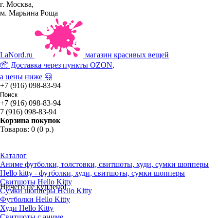
г. Москва,
м. Марьина Роща
La
Nord.ru
магазин красивых вещей
📦 Доставка через пункты
OZON
,
а цены ниже 🤗
+7 (916) 098-83-94
+7 (916) 098-83-94
7 (916) 098-83-94
Корзина покупок
Товаров: 0 (0 р.)
Каталог
Аниме футболки, толстовки, свитшоты, худи, сумки шопперы
Hello kitty - футболки, худи, свитшоты, сумки шопперы
Свитшоты Hello Kitty
Ничего не куплено!
Сумки шопперы Hello Kitty
Футболки Hello Kitty
Худи Hello Kitty
Свитшоты с аниме