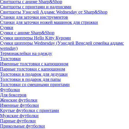
Свитшоты с аниме Sharp&Shop
Свитшоты с принтами и надписями
Свитшоты Уэнсдей Аддамс Wednesday от Sharp&Shop
Станки для заточки инструментов
Станки для заточки ножей машинок для стрижки
Сумки
Сумки с аниме Sharp&Shop
Сумки шопперы Hello Kitty Куроми
Сумки шопперы Wednesday (Уэнсдей Венсдей семейка аддамс
wensday)
Термонаклейки на одежду
Толстовки
Именные толстовки с капюшоном
Парные толстовки с капюшоном
Толстовки в подарок для дедушки
Толстовки в подарок для папы
Толстовки со смешными принтами
Футболки
Для боксеров
Женские футболки
Именные футболки
Крутые футболки с принтами
Мужские футболки
Парные футболки
Прикольные футболки