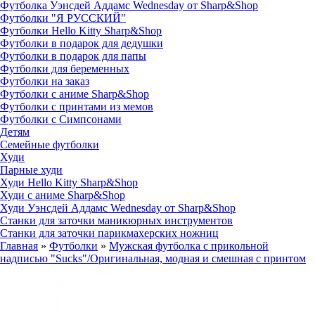
Футболка Уэнсдей Аддамс Wednesday от Sharp&Shop
Футболки "Я РУССКИЙ"
Футболки Hello Kitty Sharp&Shop
Футболки в подарок для дедушки
Футболки в подарок для папы
Футболки для беременных
Футболки на заказ
Футболки с аниме Sharp&Shop
Футболки с принтами из мемов
Футболки с Симпсонами
Детям
Семейные футболки
Худи
Парные худи
Худи Hello Kitty Sharp&Shop
Худи с аниме Sharp&Shop
Худи Уэнсдей Аддамс Wednesday от Sharp&Shop
Станки для заточки маникюрных инструментов
Станки для заточки парикмахерских ножниц
Главная
»
Футболки
»
Мужская футболка с прикольной
надписью "Sucks"/Оригинальная, модная и смешная с принтом